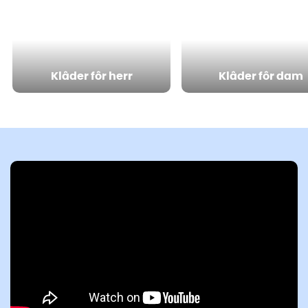
Klâder fôr herr
Klâder fôr dam