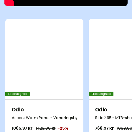
Ekodesignad
Ekodesignad
Odlo
Odlo
Ascent Warm Pants - Vandringsbyxor - Dam
Ride 365 - MTB-shor
1065,97 kr
1429,00 kr
-25%
768,97 kr
1099,00