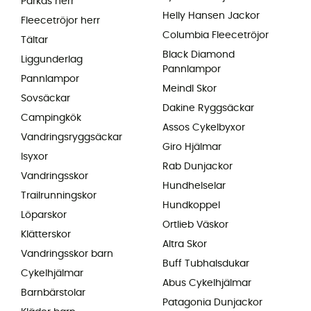
Parkas herr
Helly Hansen Jackor
Fleecetröjor herr
Columbia Fleecetröjor
Tältar
Black Diamond
Liggunderlag
Pannlampor
Pannlampor
Meindl Skor
Sovsäckar
Dakine Ryggsäckar
Campingkök
Assos Cykelbyxor
Vandringsryggsäckar
Giro Hjälmar
Isyxor
Rab Dunjackor
Vandringsskor
Hundhelselar
Trailrunningskor
Hundkoppel
Löparskor
Ortlieb Väskor
Klätterskor
Altra Skor
Vandringsskor barn
Buff Tubhalsdukar
Cykelhjälmar
Abus Cykelhjälmar
Barnbärstolar
Patagonia Dunjackor