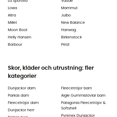
La Sportiva
Vaude
Lowa
Mammut
Altra
Julbo
Millet
New Balance
Moon Boot
Hanwag
Helly Hansen
Birkenstock
Barbour
Petzl
Skor, kläder och utrustning: fler
kategorier
Dunjackor dam
Fleecetröjor barn
Parkas dam
Aigle Gummistövlar barn
Fleecetröjor dam
Patagonia Fleecetröjor &
Softshell
Dunjackor herr
Pyrenex Dunjackor