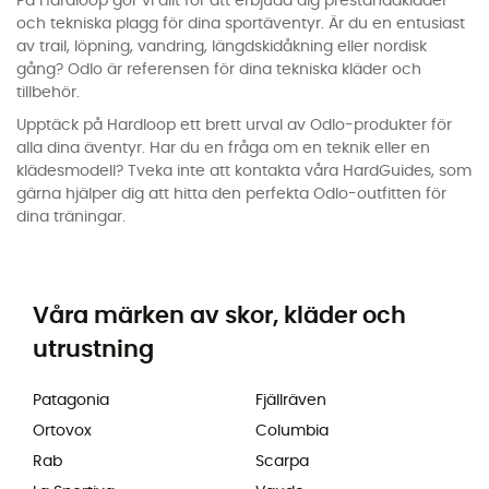
På Hardloop gör vi allt för att erbjuda dig prestandakläder
och tekniska plagg för dina sportäventyr. Är du en entusiast
av trail, löpning, vandring, längdskidåkning eller nordisk
gång? Odlo är referensen för dina tekniska kläder och
tillbehör.
Upptäck på Hardloop ett brett urval av Odlo-produkter för
alla dina äventyr. Har du en fråga om en teknik eller en
klädesmodell? Tveka inte att kontakta våra HardGuides, som
gärna hjälper dig att hitta den perfekta Odlo-outfitten för
dina träningar.
Våra märken av skor, kläder och
utrustning
Patagonia
Fjällräven
Ortovox
Columbia
Rab
Scarpa