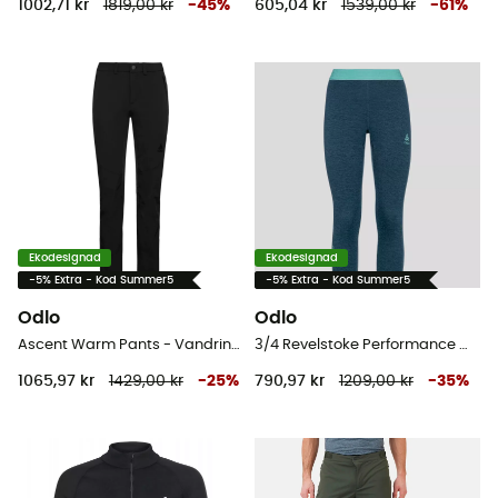
1002,71 kr
1819,00 kr
-
45
%
605,04 kr
1539,00 kr
-
61
%
Ekodesignad
Ekodesignad
-5% Extra - Kod Summer5
-5% Extra - Kod Summer5
Odlo
Odlo
Ascent Warm Pants - Vandringsbyxor - Dam
3/4 Revelstoke Performance Wool Warm - Underställ - Dam
1065,97 kr
1429,00 kr
-
25
%
790,97 kr
1209,00 kr
-
35
%