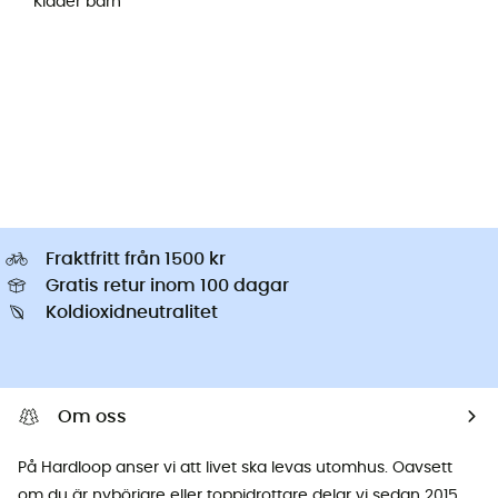
Kläder barn
Fraktfritt från 1500 kr
Gratis retur inom 100 dagar
Koldioxidneutralitet
Om oss
På Hardloop anser vi att livet ska levas utomhus. Oavsett
om du är nybörjare eller toppidrottare delar vi sedan 2015