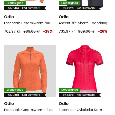
Ekodesignad
Ekodesignad
-5% Extra - Kod Summer5
-5% Extra - Kod Summer5
Odlo
Odlo
Essentials Ceramiwarm 200 - Fleecetröjor - Dam
Ascent 365 Shorts - Vandringsshorts - Herr
702,97 kr
989,00 kr
-
28
%
735,97 kr
989,00 kr
-
26
%
Ekodesignad
Ekodesignad
-5% Extra - Kod Summer5
-5% Extra - Kod Summer5
Odlo
Odlo
Essentials Ceramiwarm - Fleecetröjor - Dam
Essential - Cykeltrikå Dam