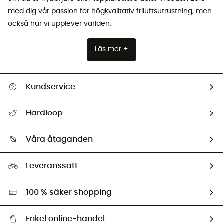
med dig vår passion för högkvalitativ friluftsutrustning, men
också hur vi upplever världen.
Läs mer +
Kundservice
Hjälp & Kontakt
Hardloop
Spåra mitt paket
Vilka är vi?
Retur & återbetalning
Våra åtaganden
HardGuides
Storleksguide
Vårt fotavtryck
Ambassadörer
Leveranssätt
Second hand
Miljöanpassat urval
100 % säker shopping
Enkel online-handel