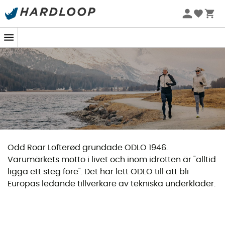
Sommarerbjudanden 🔥 -5 % EXTRA vid köp av 2 produkter*
kod Summer5
Odd Roar Lofterød grundade ODLO 1946.
Varumärkets motto i livet och inom idrotten är "alltid
ligga ett steg före". Det har lett ODLO till att bli
Europas ledande tillverkare av tekniska underkläder.