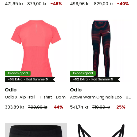
471,95 kr
879,00 kr
-
46
%
496,96 kr
829,00 kr
-
40
%
Ekodesignad
Ekodesignad
-5% Extra - Kod Summer5
-5% Extra - Kod Summer5
Odlo
Odlo
Odlo X-Alp Trail - T-shirt - Dam
Active Warm Originals Eco - Underställ Dam
393,89 kr
709,00 kr
-
44
%
541,74 kr
719,00 kr
-
25
%