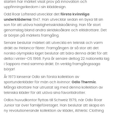
starten har märket visat prov på innovation och
uppfinningsrikedom i sin kläddesign.
Odd Roar Lofterød utvecklar det
första kvinnliga
underkläderna
1947. Han utvecklar sedan en byxa till sin
son för att utöva hastighetsskridskoåkning. Han får stort
genomslag bland andra skridskoåkare och elitidrottare. Det
är början på märkets framgång.
Senare beslutar märket att utveckla en teknisk och varm
dräkt av Helanca-fibrer. Framgången är så stor att det
norska olympiska laget beslutar att bära denna dräkt för att
delta i vinter-OS 1968. Fyra år senare deltog 22 nationella lag
i Sapporo med samma dräkt. En verklig framgångssaga
börjar!
År 1973 lanserar Odlo sin första kollektion av
sportunderkläder för män och kvinnor:
Odlo Thermic
.
Många idrottare har utrustat sig med denna kollektion av
tekniska kläder för att utöva sina favoritidrotter.
Odlos huvudkontor flyttas till Schweiz 1979, när Odlo Roar
Junior tar över familjeföretaget. Han beslutar att skapa en
ny revolutionerande kollektion av kläder, Athletic Clothing