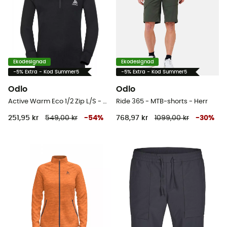
Ekodesignad
Ekodesignad
-5% Extra - Kod Summer5
-5% Extra - Kod Summer5
Odlo
Odlo
Active Warm Eco 1/2 Zip L/S - Underkläder syntet - Børn
Ride 365 - MTB-shorts - Herr
251,95 kr
549,00 kr
-
54
%
768,97 kr
1099,00 kr
-
30
%