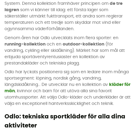
System. Denna kollektion framhäver principen om
de tre
lagren
som vi känner till idag: ett första lager som
säkerställer utmärkt fukttransport, ett andra som reglerar
temperaturen och ett tredje som skyddar mot vind eller
ogynnsamma väderförhållanden.
Genom åren har Odlo utvecklats inom flera sporter: en
running-kollektion
och en
outdoor-kollektion
(för
vandring, cykling eller skidåkning). Märket har som mål att
erbjuda sportäventyrentusiaster en kollektion av
prestandakläder och tekniska plagg.
Odlo har lyckats positionera sig som en ledare inom många
sportsegment: löpning, nordisk gång, vandring,
längdskidåkning… De utvecklar nu en kollektion av
kläder för
män
, kvinnor och barn för att utöva alla sina favorit
utomhussporter. Att välja Odlo-kläder och underkläder är att
välja en exceptionell hantverksskicklighet och teknik.
Odlo: tekniska sportkläder för alla dina
aktiviteter