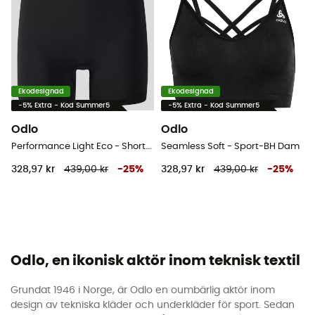
Ekodesignad
Ekodesignad
-5% Extra - Kod Summer5
-5% Extra - Kod Summer5
Odlo
Odlo
Performance Light Eco - Shorts - Dam
Seamless Soft - Sport-BH Dam
328,97 kr
439,00 kr
-
25
%
328,97 kr
439,00 kr
-
25
%
Odlo, en ikonisk aktör inom teknisk textil
Grundat 1946 i Norge, är Odlo en oumbärlig aktör inom
design av tekniska kläder och underkläder för sport. Sedan