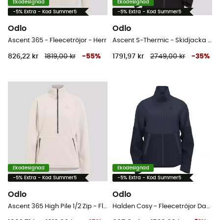
Ekodesignad
Ekodesignad
-5% Extra - Kod Summer5
-5% Extra - Kod Summer5
Odlo
Odlo
Ascent 365 - Fleecetröjor - Herr
Ascent S-Thermic - Skidjacka - Herr
826,22 kr
1819,00 kr
-
55
%
1791,97 kr
2749,00 kr
-
35
%
Ekodesignad
Ekodesignad
-5% Extra - Kod Summer5
-5% Extra - Kod Summer5
Odlo
Odlo
Ascent 365 High Pile 1/2 Zip - Fleecetröjor - Dam
Halden Cosy - Fleecetröjor Dam