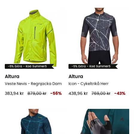
-5% Extra - Kod Summer5
-5% Extra - Kod Summer5
Altura
Altura
Veste Nevis - Regnjacka Dam
Icon - Cykeltrikå Herr
383,94 kr
879,00 kr
-
56
%
438,96 kr
769,00 kr
-
43
%