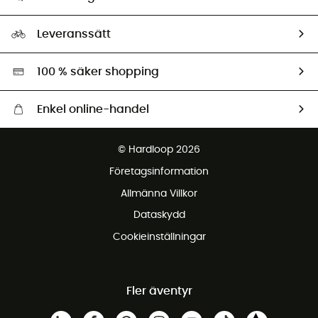
HardGuides
Storleksguide
Vårt fotavtryck
Ambassadörer
Leveranssätt
Second hand
Miljöanpassat urval
100 % säker shopping
Enkel online-handel
Fraktfritt från 1500 kr
© Hardloop 2026
Gratis retur inom 100 dagar
Företagsinformation
Gratis kundservice
Allmänna Villkor
Dataskydd
Cookieinställningar
Fler äventyr