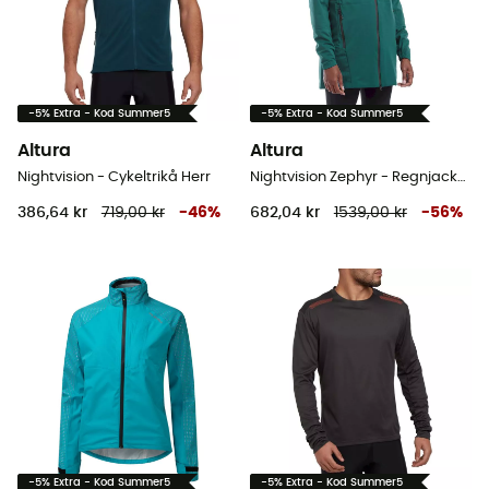
-5% Extra - Kod Summer5
-5% Extra - Kod Summer5
Altura
Altura
Nightvision - Cykeltrikå Herr
Nightvision Zephyr - Regnjacka Dam
386,64 kr
719,00 kr
-
46
%
682,04 kr
1539,00 kr
-
56
%
-5% Extra - Kod Summer5
-5% Extra - Kod Summer5