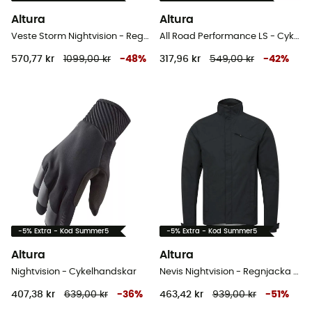
Altura
Altura
Veste Storm Nightvision - Regnjacka Dam
All Road Performance LS - Cykeltrikå Herr
570,77 kr
1099,00 kr
-
48
%
317,96 kr
549,00 kr
-
42
%
-5% Extra - Kod Summer5
-5% Extra - Kod Summer5
Altura
Altura
Nightvision - Cykelhandskar
Nevis Nightvision - Regnjacka Herr
407,38 kr
639,00 kr
-
36
%
463,42 kr
939,00 kr
-
51
%