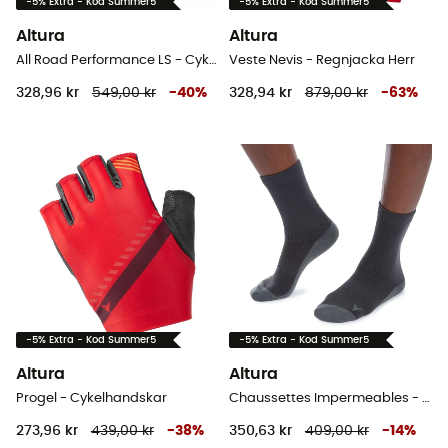
-5% Extra - Kod Summer5
-5% Extra - Kod Summer5
Altura
Altura
All Road Performance LS - Cykeltrikå Herr
Veste Nevis - Regnjacka Herr
328,96 kr
549,00 kr
-
40
%
328,94 kr
879,00 kr
-
63
%
-5% Extra - Kod Summer5
-5% Extra - Kod Summer5
Altura
Altura
Progel - Cykelhandskar
Chaussettes Impermeables - Cykelstrumpor
273,96 kr
439,00 kr
-
38
%
350,63 kr
409,00 kr
-
14
%