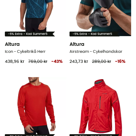
-5% Extra - Kod Summer5
-5% Extra - Kod Summer5
Altura
Altura
Icon - Cykeltrikå Herr
Airstream - Cykelhandskar
438,96 kr
769,00 kr
-
43
%
243,73 kr
289,00 kr
-
16
%