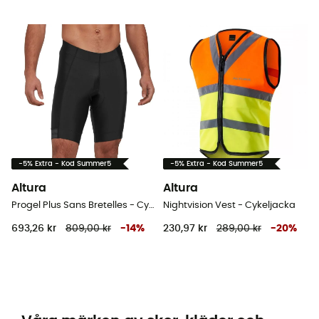
-5% Extra - Kod Summer5
-5% Extra - Kod Summer5
Altura
Altura
Progel Plus Sans Bretelles - Cykelbyxa Herr
Nightvision Vest - Cykeljacka
693,26 kr
809,00 kr
-
14
%
230,97 kr
289,00 kr
-
20
%