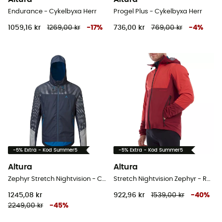
Endurance - Cykelbyxa Herr
Progel Plus - Cykelbyxa Herr
1059,16 kr
1269,00 kr
-
17
%
736,00 kr
769,00 kr
-
4
%
-5% Extra - Kod Summer5
-5% Extra - Kod Summer5
Altura
Altura
Zephyr Stretch Nightvision - Cykeljacka - Herr
Stretch Nightvision Zephyr - Regnjacka Herr
1245,08 kr
922,96 kr
1539,00 kr
-
40
%
2249,00 kr
-
45
%