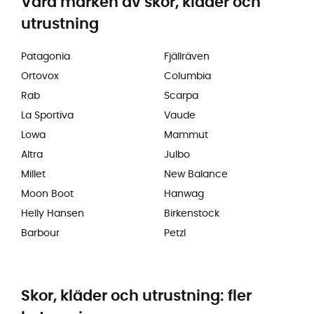
Våra märken av skor, kläder och
utrustning
Patagonia
Fjällräven
Ortovox
Columbia
Rab
Scarpa
La Sportiva
Vaude
Lowa
Mammut
Altra
Julbo
Millet
New Balance
Moon Boot
Hanwag
Helly Hansen
Birkenstock
Barbour
Petzl
Skor, kläder och utrustning: fler