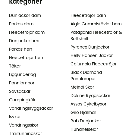
kategorier
Dunjackor dam
Fleecetröjor barn
Parkas dam
Aigle Gummistövlar barn
Fleecetröjor dam
Patagonia Fleecetröjor &
Softshell
Dunjackor herr
Pyrenex Dunjackor
Parkas herr
Helly Hansen Jackor
Fleecetröjor herr
Columbia Fleecetröjor
Tältar
Black Diamond
Liggunderlag
Pannlampor
Pannlampor
Meindl Skor
Sovsäckar
Dakine Ryggsäckar
Campingkök
Assos Cykelbyxor
Vandringsryggsäckar
Giro Hjälmar
Isyxor
Rab Dunjackor
Vandringsskor
Hundhelselar
Trailrunningskor