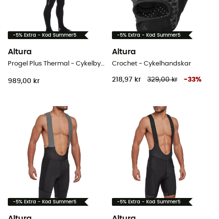
-5% Extra - Kod Summer5
-5% Extra - Kod Summer5
Altura
Altura
Progel Plus Thermal - Cykelbyxa Herr
Crochet - Cykelhandskar
218,97 kr
329,00 kr
-
33
%
989,00 kr
-5% Extra - Kod Summer5
-5% Extra - Kod Summer5
Altura
Altura