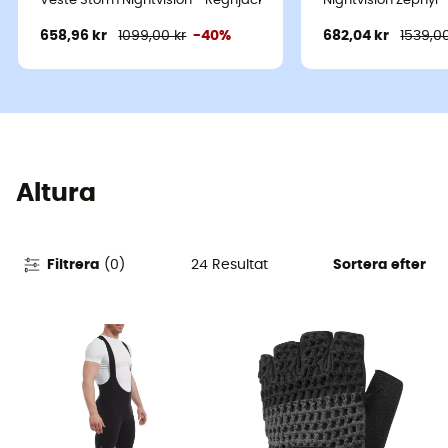
Veste Storm Nightvision - Regnjacka Dam
Nightvision Zephyr
658,96 kr
1099,00 kr
-40%
682,04 kr
1539,00
Altura
24
Resultat
Filtrera
(
0
)
Sortera efter