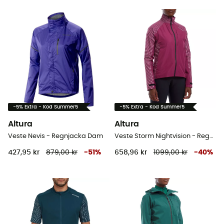
-5% Extra - Kod Summer5
-5% Extra - Kod Summer5
Altura
Altura
Veste Nevis - Regnjacka Dam
Veste Storm Nightvision - Regnjacka Dam
427,95 kr
879,00 kr
-
51
%
658,96 kr
1099,00 kr
-
40
%