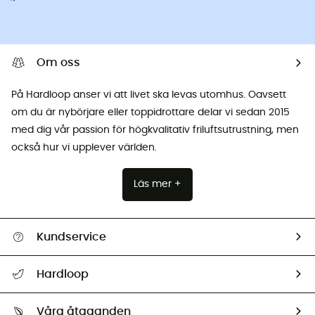
Om oss
På Hardloop anser vi att livet ska levas utomhus. Oavsett
om du är nybörjare eller toppidrottare delar vi sedan 2015
med dig vår passion för högkvalitativ friluftsutrustning, men
också hur vi upplever världen.
Läs mer +
Kundservice
Hjälp & Kontakt
Hardloop
Spåra mitt paket
Vilka är vi?
Retur & återbetalning
Våra åtaganden