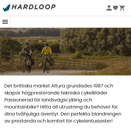
Sommarerbjudanden 🔥 -5 % EXTRA vid köp av 2 produkter*
kod Summer5
Det brittiska märket Altura grundades 1987 och
skapar högpresterande tekniska cykelkläder.
Passionerad för landsvägscykling och
mountainbike? Hitta all utrustning du behöver för
dina tvåhjuliga äventyr. Den perfekta blandningen
av prestanda och komfort för cykelentusiaster!