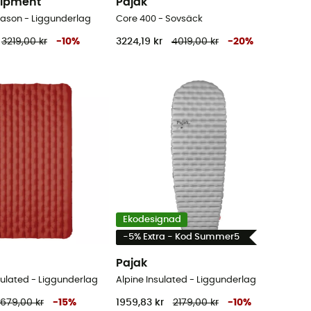
ipment
Pajak
eason - Liggunderlag
Core 400 - Sovsäck
3219,00 kr
-
10
%
3224,19 kr
4019,00 kr
-
20
%
Ekodesignad
-5% Extra - Kod Summer5
Pajak
sulated - Liggunderlag
Alpine Insulated - Liggunderlag
679,00 kr
-
15
%
1959,83 kr
2179,00 kr
-
10
%