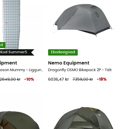
ad
- Kod Summer5
Ekodesignad
ipment
Nemo Equipment
Tensor All-Season Mummy - Liggunderlag
Dragonfly OSMO Bikepack 2P - Tält
2649,00 kr
-
10
%
6036,47 kr
7359,00 kr
-
18
%