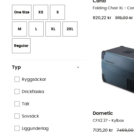
Corto
Folding Chair XL - C
One Size
XS
S
820,22 kr
919,00 kr
M
L
XL
2XL
Regular
Typ
Ryggsäckar
Drickflaska
Tält
Dometic
Sovsäck
CFX2 37 - Kylbox
Liggunderlag
7135,20 kr
7469,00 