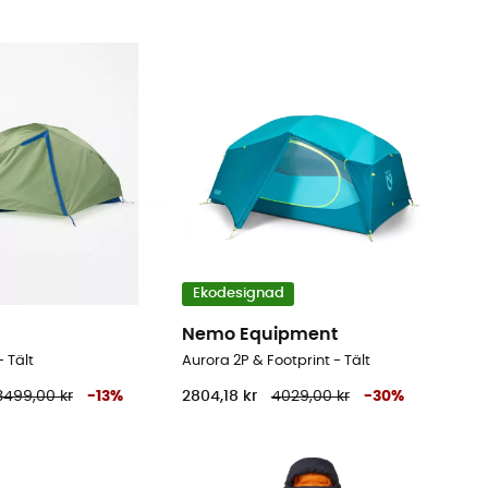
Ekodesignad
Nemo Equipment
 Tält
Aurora 2P & Footprint - Tält
3499,00 kr
-
13
%
2804,18 kr
4029,00 kr
-
30
%