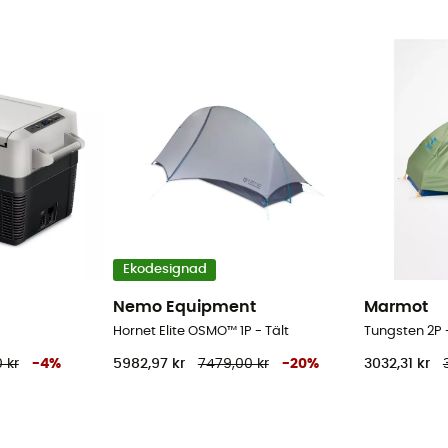
Ekodesignad
Nemo Equipment
Marmot
Hornet Elite OSMO™ 1P - Tält
Tungsten 2P -
 kr
-
4
%
5982,97 kr
7479,00 kr
-
20
%
3032,31 kr