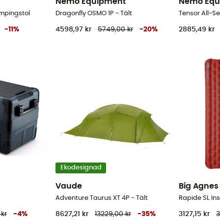
Nemo Equipment
Nemo Equ
ampingstol
Dragonfly OSMO 1P - Tält
Tensor All-S
-
11
%
4598,97 kr
5749,00 kr
-
20
%
2885,49 kr
Ekodesignad
Vaude
Big Agnes
Adventure Taurus XT 4P - Tält
Rapide SL In
kr
-
4
%
8627,21 kr
13229,00 kr
-
35
%
3127,15 kr
3