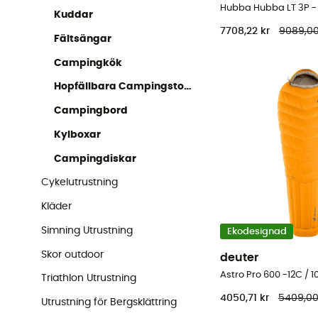
Hubba Hubba LT 3P - 
Kuddar
7708,22 kr
9089,00
Fältsängar
Campingkök
Hopfällbara Campingstolar
Campingbord
Kylboxar
Campingdiskar
Cykelutrustning
Kläder
Simning Utrustning
Ekodesignad
Skor outdoor
deuter
Astro Pro 600 -12C / 
Triathlon Utrustning
4050,71 kr
5409,00
Utrustning för Bergsklättring