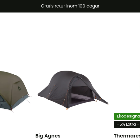
arerbjudanden 🔥 -5 % EXTRA vid köp av 2 produkter* kod Su
Gratis retur inom 100 dagar
Ekodesign
-5% Extra 
Big Agnes
Thermare