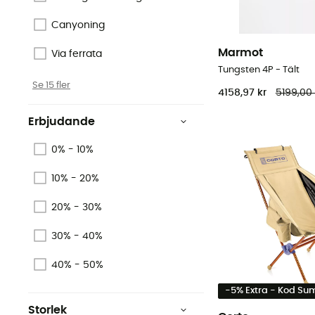
Canyoning
Marmot
Via ferrata
Tungsten 4P - Tält
Se 15 fler
4158,97 kr
5199,00 
Erbjudande
0% - 10%
10% - 20%
20% - 30%
30% - 40%
40% - 50%
-5% Extra - Kod S
Storlek