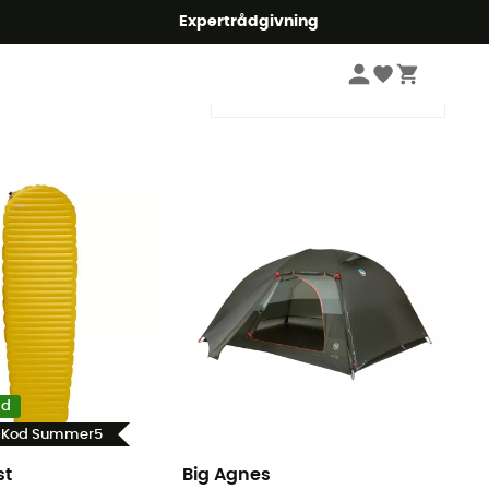
mmer5
Expertrådgivning
Sortera efter
ad
- Kod Summer5
st
Big Agnes