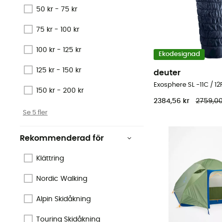
50 kr - 75 kr
75 kr - 100 kr
100 kr - 125 kr
Ekodesignad
125 kr - 150 kr
deuter
Exosphere SL -11C / 
150 kr - 200 kr
2384,56 kr
2759,00
Se 5 fler
Rekommenderad för
Klättring
Nordic Walking
Alpin Skidåkning
Touring Skidåkning