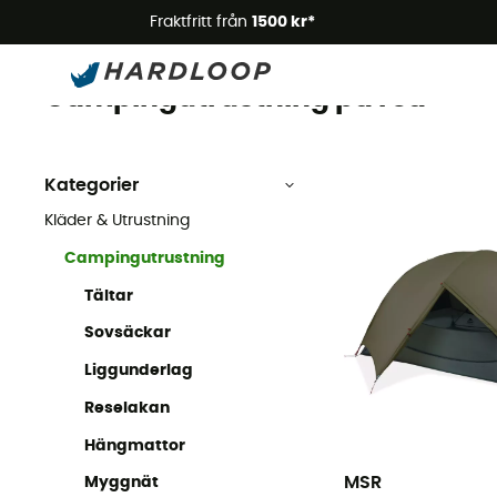
Somm
Fraktfritt från
1500 kr*
Campingutrustning Outlet
Kläder & Utrustning Outlet
Campingutrustning på rea
Kategorier
Kläder & Utrustning
Campingutrustning
Tältar
Sovsäckar
Liggunderlag
Reselakan
Hängmattor
MSR
Myggnät