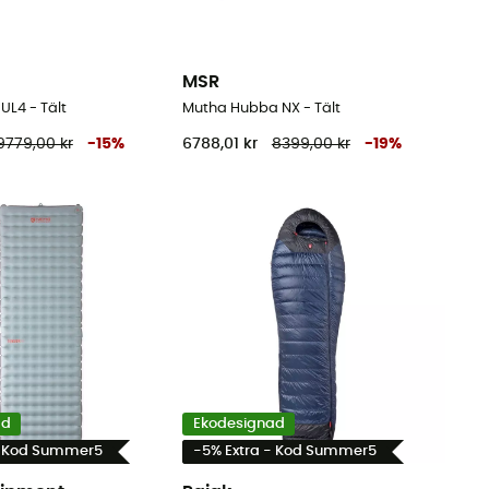
MSR
UL4 - Tält
Mutha Hubba NX - Tält
9779,00 kr
-
15
%
6788,01 kr
8399,00 kr
-
19
%
ad
Ekodesignad
- Kod Summer5
-5% Extra - Kod Summer5