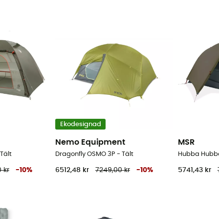
Ekodesignad
Nemo Equipment
MSR
Tält
Dragonfly OSMO 3P - Tält
Hubba Hubba 
 kr
-
10
%
6512,48 kr
7249,00 kr
-
10
%
5741,43 kr