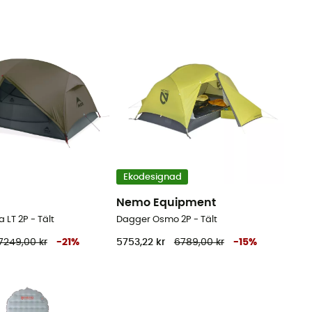
Ekodesignad
Nemo Equipment
LT 2P - Tält
Dagger Osmo 2P - Tält
7249,00 kr
-
21
%
5753,22 kr
6789,00 kr
-
15
%