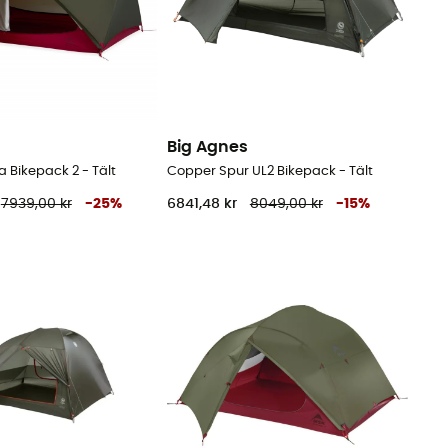
Big Agnes
Bikepack 2 - Tält
Copper Spur UL2 Bikepack - Tält
7939,00 kr
-
25
%
6841,48 kr
8049,00 kr
-
15
%