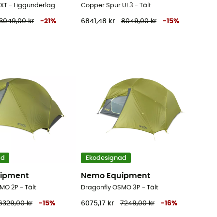
NXT - Liggunderlag
Copper Spur UL3 - Tält
3049,00 kr
-
21
%
6841,48 kr
8049,00 kr
-
15
%
ad
Ekodesignad
ipment
Nemo Equipment
MO 2P - Tält
Dragonfly OSMO 3P - Tält
6329,00 kr
-
15
%
6075,17 kr
7249,00 kr
-
16
%