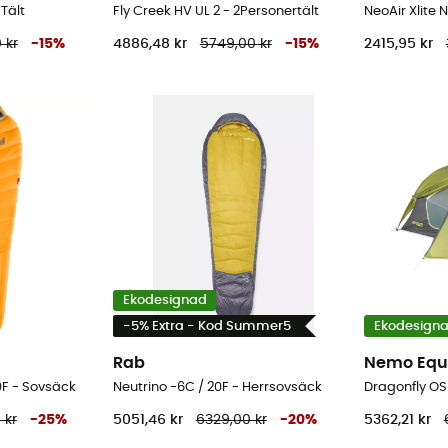
Tält
Fly Creek HV UL 2 - 2Personertält
NeoAir Xlite 
 kr
-
15
%
4886,48 kr
5749,00 kr
-
15
%
2415,95 kr
Ekodesignad
-5% Extra - Kod Summer5
Ekodesign
Rab
Nemo Equ
10F - Sovsäck
Neutrino -6C / 20F - Herrsovsäck
Dragonfly OS
 kr
-
25
%
5051,46 kr
6329,00 kr
-
20
%
5362,21 kr