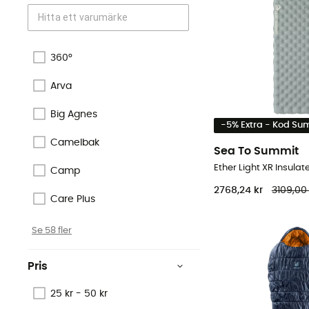
360°
Arva
Big Agnes
-5% Extra - Kod S
Camelbak
Sea To Summit
Camp
2768,24 kr
3109,00 
Care Plus
Se 58 fler
Pris
25 kr - 50 kr