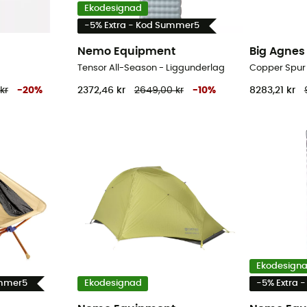
Ekodesignad
-5% Extra - Kod Summer5
Nemo Equipment
Big Agnes
Tensor All-Season - Liggunderlag
Copper Spur 
kr
-
20
%
2372,46 kr
2649,00 kr
-
10
%
8283,21 kr
Ekodesign
ummer5
Ekodesignad
-5% Extra 