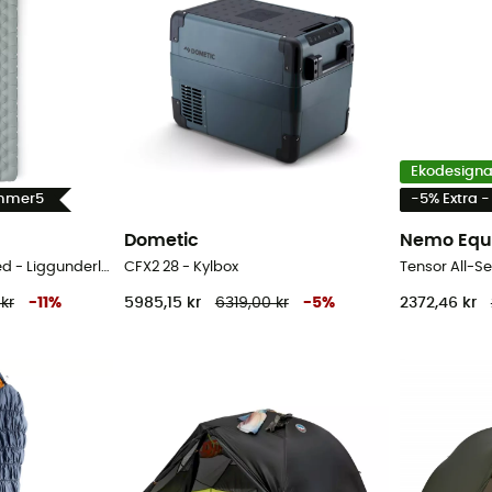
Ekodesign
ummer5
-5% Extra 
Dometic
Nemo Equ
Ether Light XR Insulated - Liggunderlag
CFX2 28 - Kylbox
kr
-
11
%
5985,15 kr
6319,00 kr
-
5
%
2372,46 kr