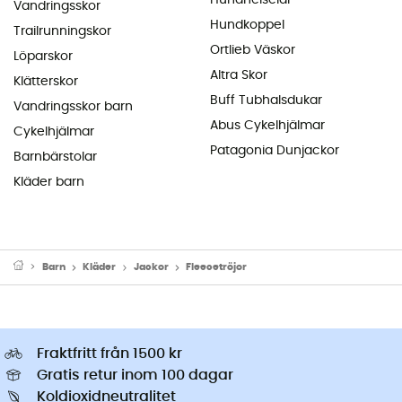
Hundhelselar
Vandringsskor
Hundkoppel
Trailrunningskor
Ortlieb Väskor
Löparskor
Altra Skor
Klätterskor
Buff Tubhalsdukar
Vandringsskor barn
Abus Cykelhjälmar
Cykelhjälmar
Patagonia Dunjackor
Barnbärstolar
Kläder barn
Barn
Kläder
Jackor
Fleecetröjor
Fraktfritt från 1500 kr
Gratis retur inom 100 dagar
Koldioxidneutralitet