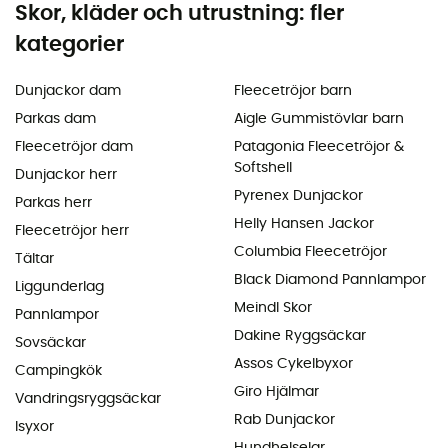
Skor, kläder och utrustning: fler
kategorier
Dunjackor dam
Fleecetröjor barn
Parkas dam
Aigle Gummistövlar barn
Fleecetröjor dam
Patagonia Fleecetröjor &
Softshell
Dunjackor herr
Pyrenex Dunjackor
Parkas herr
Helly Hansen Jackor
Fleecetröjor herr
Columbia Fleecetröjor
Tältar
Black Diamond Pannlampor
Liggunderlag
Meindl Skor
Pannlampor
Dakine Ryggsäckar
Sovsäckar
Assos Cykelbyxor
Campingkök
Giro Hjälmar
Vandringsryggsäckar
Rab Dunjackor
Isyxor