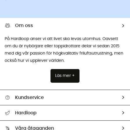
Om oss
På Hardloop anser vi att livet ska levas utomhus. Oavsett
om du är nybörjare eller toppidrottare delar vi sedan 2015
med dig vår passion för högkvalitativ friluftsutrustning, men
också hur vi upplever världen.
Läs mer +
Kundservice
Hjälp & Kontakt
Hardloop
Spåra mitt paket
Vilka är vi?
Retur & återbetalning
Våra åtaganden