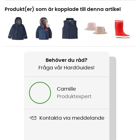
Rekommenderad för
Produkt(er) som är kopplade till denna artikel
Vandring / Den dagliga
Kön
Bebis
Vikt
130 g
Behöver du råd?
Fråga vår HardGuides!
Produktnamn
Baby Micro D Snap-T Jkt
Camille
Produktexpert
Skärning
Standard
Kontakta via meddelande
Märke
Fair Trade Certified™ / Återvunnen / Ekologiskt
material