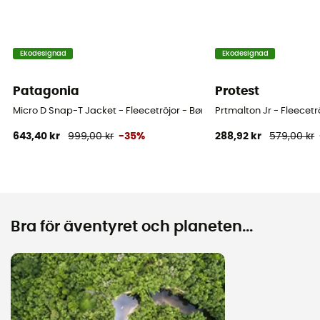
Ekodesignad
Ekodesignad
Patagonia
Protest
Micro D Snap-T Jacket - Fleecetröjor - Børn
Prtmalton Jr - Fleecetr
643,40 kr
999,00 kr
-35%
288,92 kr
579,00 kr
Bra för äventyret och planeten...