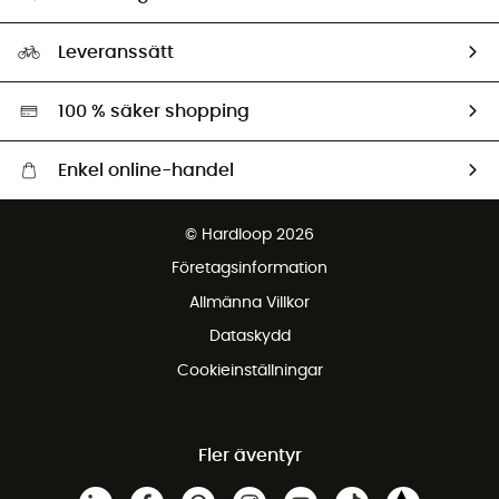
HardGuides
Storleksguide
Vårt fotavtryck
Ambassadörer
Leveranssätt
Second hand
Miljöanpassat urval
100 % säker shopping
Enkel online-handel
Fraktfritt från 1500 kr
© Hardloop 2026
Gratis retur inom 100 dagar
Företagsinformation
Gratis kundservice
Allmänna Villkor
Dataskydd
Cookieinställningar
Fler äventyr