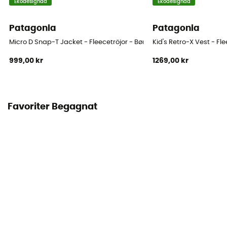
Ekodesignad
Ekodesignad
Patagonia
Patagonia
Micro D Snap-T Jacket - Fleecetröjor - Børn
Kid's Retro-X Vest - Fl
999,00 kr
1269,00 kr
Favoriter Begagnat