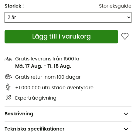
Varm fleecetröja 100% återvunnen mikrofiber-
Storlek
:
Storleksguide
polyester, som torkar snabbt
Elastiskt kantband runt huvan för en perfekt
passform
Lägg till i varukorg
Dragkedja längs hela längden med vindtätt
fleecelager och slitstark förstärkning,
dragkedjeskydd och reflekterande dragtapp
Gratis leverans från 1500 kr
Bröstficka på vänster sida med nylonlock och
Må. 17 Aug.
-
Ti. 18 Aug.
tryckknapp
Gratis retur inom 100 dagar
Två handvärmarfickor
Elastiska kantband vid handlederna och
+1 000 000 utrustade äventyrare
nederkanten av plagget
Expertrådgivning
Kontrastfärger
130 g
Beskrivning
Tekniska specifikationer