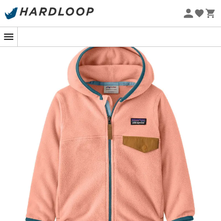
Sommarerbjudanden 🔥 -5 % EXTRA vid köp av 2 produkter*
kod Summer5
Ekodesignad