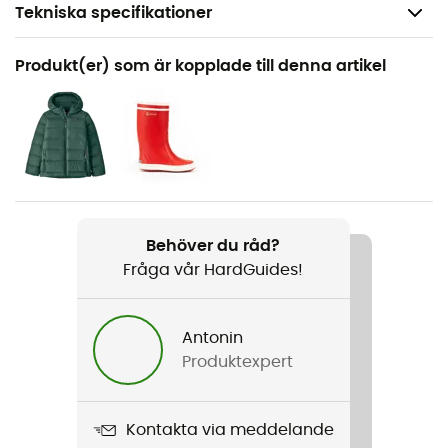
Tekniska specifikationer
Rekommenderad för
Produkt(er) som är kopplade till denna artikel
Vandring / Alpin Skidåkning / Vandring / Den dagliga
Kön
Barn
Vikt
284 g
Behöver du råd?
Fråga vår HardGuides!
Produktnamn
Boys' LW Synch Snap-T P/O
Antonin
Skärning
Produktexpert
Standard
Kapuschong
Kontakta via meddelande
Nej