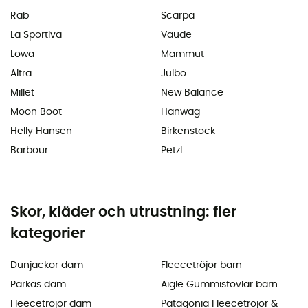
Rab
Scarpa
La Sportiva
Vaude
Lowa
Mammut
Altra
Julbo
Millet
New Balance
Moon Boot
Hanwag
Helly Hansen
Birkenstock
Barbour
Petzl
Skor, kläder och utrustning: fler
kategorier
Dunjackor dam
Fleecetröjor barn
Parkas dam
Aigle Gummistövlar barn
Fleecetröjor dam
Patagonia Fleecetröjor &