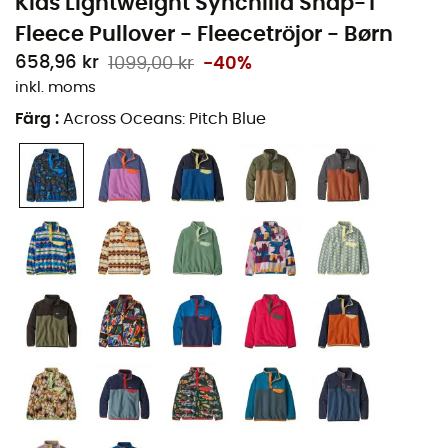
Kids Lightweight Synchilla Snap-T
Fleece Pullover - Fleecetröjor - Børn
658,96 kr
1099,00 kr
-40%
inkl. moms
Färg
:
Across Oceans: Pitch Blue
Förbered dina unga äventyrare för de svala dagarna
med fleecetröjan
Boys LW Synch Snap-T P/O
för
barn
från
Patagonia
. Perfekt för utomhusutflykter och