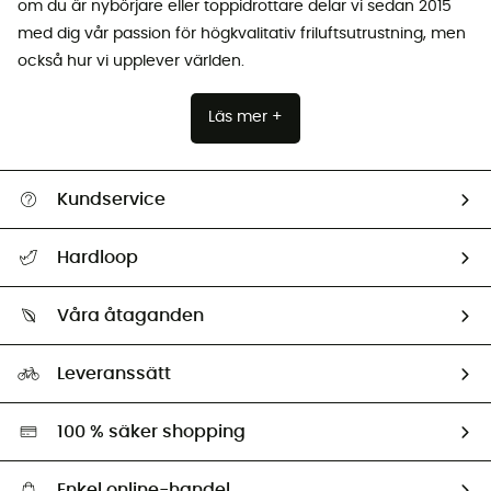
om du är nybörjare eller toppidrottare delar vi sedan 2015
med dig vår passion för högkvalitativ friluftsutrustning, men
också hur vi upplever världen.
Läs mer +
Kundservice
Hjälp & Kontakt
Hardloop
Spåra mitt paket
Vilka är vi?
Retur & återbetalning
Våra åtaganden
HardGuides
Storleksguide
Vårt fotavtryck
Ambassadörer
Leveranssätt
Second hand
Miljöanpassat urval
100 % säker shopping
Enkel online-handel