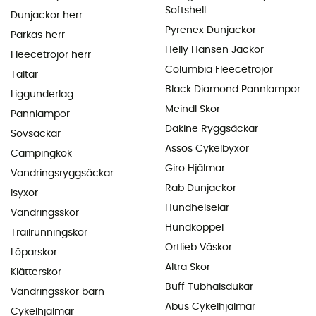
Softshell
Dunjackor herr
Pyrenex Dunjackor
Parkas herr
Helly Hansen Jackor
Fleecetröjor herr
Columbia Fleecetröjor
Tältar
Black Diamond Pannlampor
Liggunderlag
Meindl Skor
Pannlampor
Dakine Ryggsäckar
Sovsäckar
Assos Cykelbyxor
Campingkök
Giro Hjälmar
Vandringsryggsäckar
Rab Dunjackor
Isyxor
Hundhelselar
Vandringsskor
Hundkoppel
Trailrunningskor
Ortlieb Väskor
Löparskor
Altra Skor
Klätterskor
Buff Tubhalsdukar
Vandringsskor barn
Abus Cykelhjälmar
Cykelhjälmar