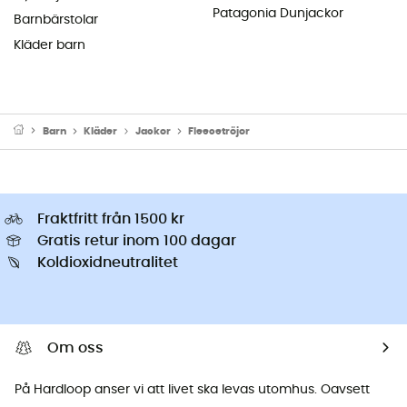
Patagonia Dunjackor
Barnbärstolar
Kläder barn
Barn
Kläder
Jackor
Fleecetröjor
Fraktfritt från 1500 kr
Gratis retur inom 100 dagar
Koldioxidneutralitet
Om oss
På Hardloop anser vi att livet ska levas utomhus. Oavsett