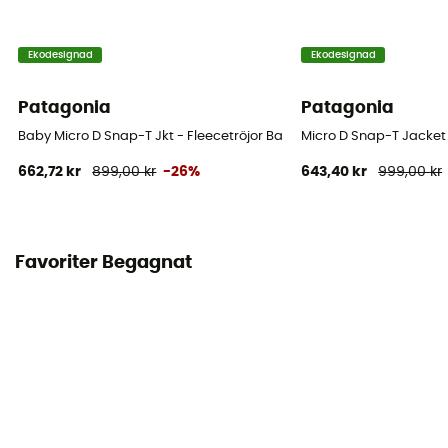
Ekodesignad
Ekodesignad
Patagonia
Patagonia
Baby Micro D Snap-T Jkt - Fleecetröjor Barn
Micro D Snap-T Jacket 
662,72 kr
899,00 kr
-26%
643,40 kr
999,00 kr
Favoriter Begagnat