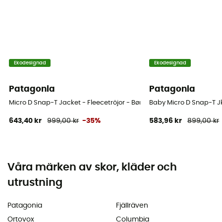
Ekodesignad
Ekodesignad
Patagonia
Patagonia
Micro D Snap-T Jacket - Fleecetröjor - Børn
Baby Micro D Snap-T Jk
643,40 kr
999,00 kr
-35%
583,96 kr
899,00 kr
Våra märken av skor, kläder och
utrustning
Patagonia
Fjällräven
Ortovox
Columbia