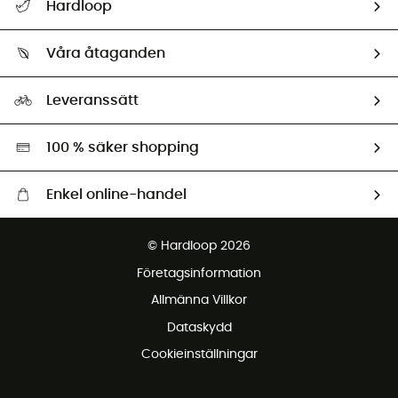
Hardloop
Spåra mitt paket
Vilka är vi?
Retur & återbetalning
Våra åtaganden
HardGuides
Storleksguide
Vårt fotavtryck
Ambassadörer
Leveranssätt
Second hand
Miljöanpassat urval
100 % säker shopping
Enkel online-handel
Fraktfritt från 1500 kr
© Hardloop 2026
Gratis retur inom 100 dagar
Företagsinformation
Gratis kundservice
Allmänna Villkor
Dataskydd
Cookieinställningar