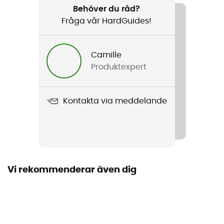
Surfa / Kitesurf / Wingfoil
Behöver du råd?
Fråga vår HardGuides!
Kön
Barn
Camille
Produktexpert
Produktnamn
Capture 5/4 Front Zip Junior
Kontakta via meddelande
Ärmar
Långa
Dragkedjans placering
Dragkedja fram
Vi rekommenderar även dig
Material
80 % neopren, 20 % polyamid
Typ av våtdräkt