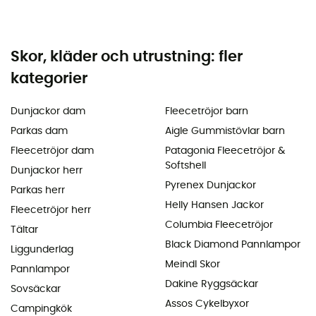
Skor, kläder och utrustning: fler
kategorier
Dunjackor dam
Fleecetröjor barn
Parkas dam
Aigle Gummistövlar barn
Fleecetröjor dam
Patagonia Fleecetröjor &
Softshell
Dunjackor herr
Pyrenex Dunjackor
Parkas herr
Helly Hansen Jackor
Fleecetröjor herr
Columbia Fleecetröjor
Tältar
Black Diamond Pannlampor
Liggunderlag
Meindl Skor
Pannlampor
Dakine Ryggsäckar
Sovsäckar
Assos Cykelbyxor
Campingkök