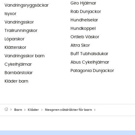
Giro Hjälmar
Vandringsryggsäckar
Rab Dunjackor
Isyxor
Hundhelselar
Vandringsskor
Hundkoppel
Trailrunningskor
Ortlieb Väskor
Löparskor
Altra Skor
Klätterskor
Buff Tubhalsdukar
Vandringsskor barn
Abus Cykelhjälmar
Cykelhjälmar
Patagonia Dunjackor
Barnbärstolar
Kläder barn
Barn
Kläder
Neopren våtdräkter för barn
Våtdräkt för surfing fö