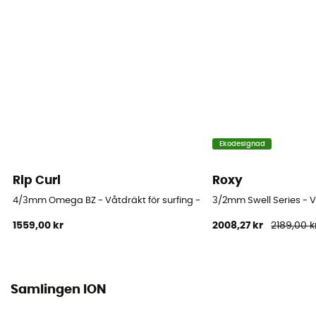
Komplett
Ärmlängd
Lång ärm
Tjocklek
5/4 mm
Vattentemperatur
Ekodesignad
10°C – 14°C
Rip Curl
Roxy
Halsringning
4/3mm Omega BZ - Våtdräkt för surfing - Børn
3/2mm Swell Series - Vå
Rund krage / Uppstående krage
1559,00 kr
2008,27 kr
2189,00 k
Sömnad
Coutures plates (Flatlock)
Samlingen ION