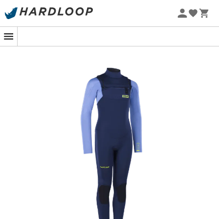
Sommarerbjudanden 🔥 -5 % EXTRA vid köp av 2 produkter*
kod Summer5
Ny
-5% Extra - Kod Summer5