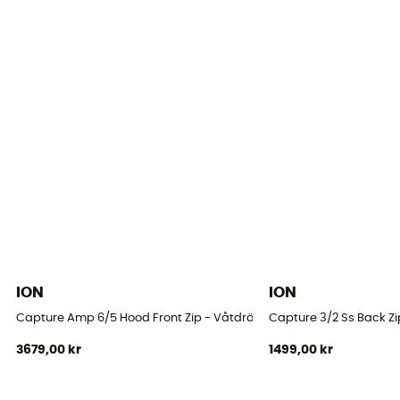
ION
ION
Capture Amp 6/5 Hood Front Zip - Våtdräkt för surfing - Børn
Capture 3/2 Ss Back Zip
3679,00 kr
1499,00 kr