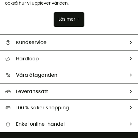
också hur vi upplever världen.
Läs mer +
Kundservice
Hjälp & Kontakt
Hardloop
Spåra mitt paket
Vilka är vi?
Retur & återbetalning
Våra åtaganden
HardGuides
Storleksguide
Vårt fotavtryck
Ambassadörer
Leveranssätt
Second hand
Miljöanpassat urval
100 % säker shopping
Enkel online-handel
Fraktfritt från 1500 kr