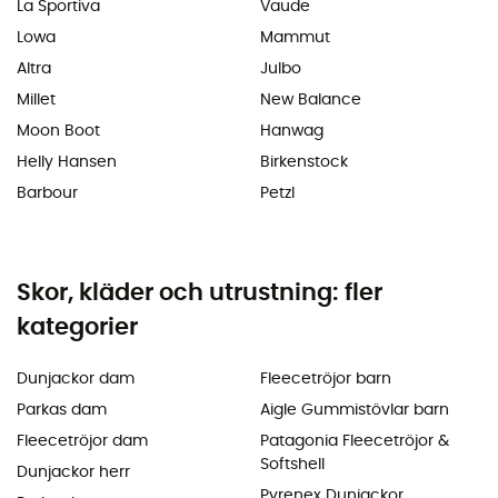
La Sportiva
Vaude
Lowa
Mammut
Altra
Julbo
Millet
New Balance
Moon Boot
Hanwag
Helly Hansen
Birkenstock
Barbour
Petzl
Skor, kläder och utrustning: fler
kategorier
Dunjackor dam
Fleecetröjor barn
Parkas dam
Aigle Gummistövlar barn
Fleecetröjor dam
Patagonia Fleecetröjor &
Softshell
Dunjackor herr
Pyrenex Dunjackor