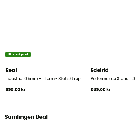
Märke
Återvunnen / Garanterat europeiskt ursprung
Material
Polyamide
Rep
Ekodesignad
Halvrep
Beal
Edelrid
Diameter
8,6 mm
Industrie 10.5mm + 1 Term - Statiskt rep
Performance Static 11,0
599,00 kr
569,00 kr
Längd
50 m / 60 m / 70 m
Impact force
Samlingen Beal
5.5 kN