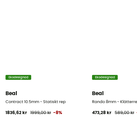
Dynamic elongation
33%
Static elongation
9
Casing ratio
41%
Number of falls
Ekodesignad
Ekodesignad
12
Beal
Beal
Center marking
Ja
Contract 10.5mm - Statiskt rep
Rando 8mm - Klätterr
1836,62 kr
1999,00 kr
-8%
473,28 kr
589,00 kr
Weight per meter
49 g