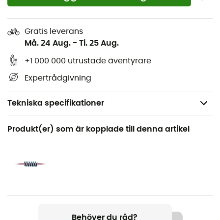
Gratis leverans
Må. 24 Aug.
-
Ti. 25 Aug.
+1 000 000 utrustade äventyrare
Expertrådgivning
Tekniska specifikationer
Rekommenderad för
Produkt(er) som är kopplade till denna artikel
Klättring / Bergsbestigning
Kön
Herr / Dam
Produktnamn
Cobra 8.6mm Golden Dry
Behöver du råd?