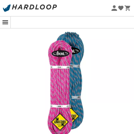
Sommarerbjudanden 🔥 -5 % EXTRA vid köp av 2 produkter*
kod Summer5
Ekodesignad