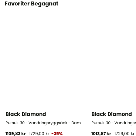
Bruksanvisning
Favoriter Begagnat
Läs bipacksedeln
Personlig skyddsutrustning
PPE - Category 3
Black Diamond
Black Diamond
Pursuit 30 - Vandringsryggsäck - Dam
Pursuit 30 - Vandring
1109,83 kr
1729,00 kr
-35%
1013,87 kr
1729,00 kr