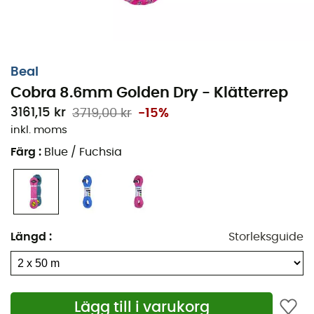
Beal
Cobra 8.6mm Golden Dry - Klätterrep
3161,15 kr
3719,00 kr
-15%
inkl. moms
Färg
:
Blue / Fuchsia
Längd
:
Storleksguide
Lägg till i varukorg