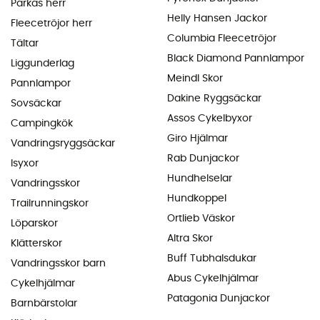
Parkas herr
Helly Hansen Jackor
Fleecetröjor herr
Columbia Fleecetröjor
Tältar
Black Diamond Pannlampor
Liggunderlag
Meindl Skor
Pannlampor
Dakine Ryggsäckar
Sovsäckar
Assos Cykelbyxor
Campingkök
Giro Hjälmar
Vandringsryggsäckar
Rab Dunjackor
Isyxor
Hundhelselar
Vandringsskor
Hundkoppel
Trailrunningskor
Ortlieb Väskor
Löparskor
Altra Skor
Klätterskor
Buff Tubhalsdukar
Vandringsskor barn
Abus Cykelhjälmar
Cykelhjälmar
Patagonia Dunjackor
Barnbärstolar