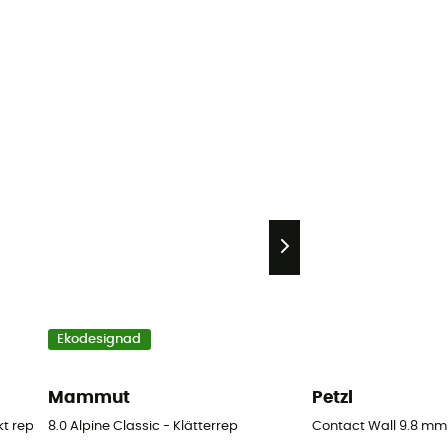
Ekodesignad
Mammut
Petzl
kt rep
8.0 Alpine Classic - Klätterrep
Contact Wall 9.8 mm 