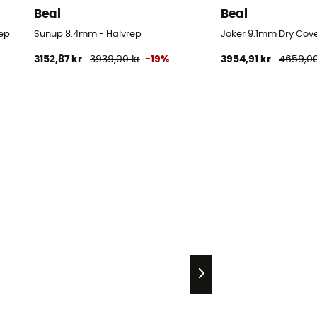
Beal
Beal
ep
Sunup 8.4mm - Halvrep
Joker 9.1mm Dry Cove
3152,87 kr
3939,00 kr
-19%
3954,91 kr
4659,00