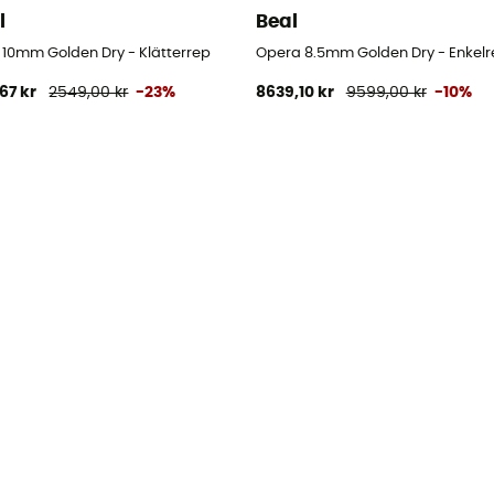
l
Beal
r 10mm Golden Dry - Klätterrep
Opera 8.5mm Golden Dry - Enkelr
,67 kr
2549,00 kr
-23%
8639,10 kr
9599,00 kr
-10%