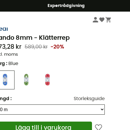
mmer5
Expertrådgivning
Klättring
Klätterrep
eal
ando 8mm - Klätterrep
73,28 kr
589,00 kr
-20%
kl. moms
rg
:
Blue
ängd
:
Storleksguide
Lägg till i varukorg