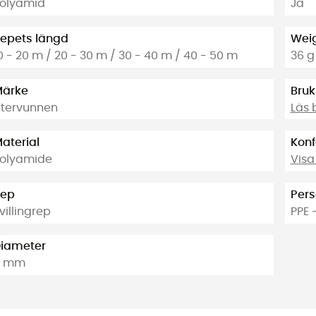
olyamid
Ja
epets längd
Weig
0 - 20 m / 20 - 30 m / 30 - 40 m / 40 - 50 m
36 g
ärke
Bruk
tervunnen
Läs 
aterial
Konf
olyamide
Visa
Rep
Pers
villingrep
PPE 
iameter
8 mm