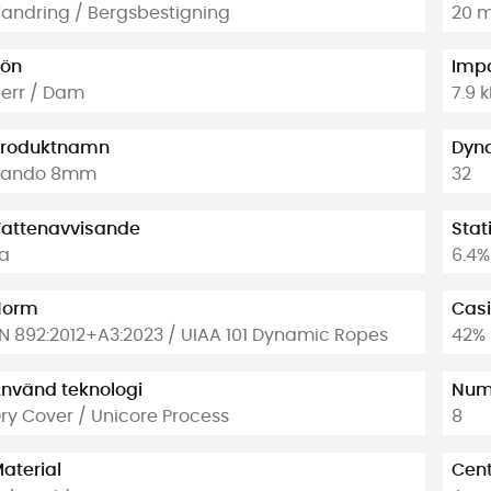
andring / Bergsbestigning
20 m
ön
Impa
err / Dam
7.9 
roduktnamn
Dyna
Rando 8mm
32
attenavvisande
Stat
a
6.4%
Norm
Casi
N 892:2012+A3:2023 / UIAA 101 Dynamic Ropes
42%
nvänd teknologi
Numb
ry Cover / Unicore Process
8
aterial
Cent