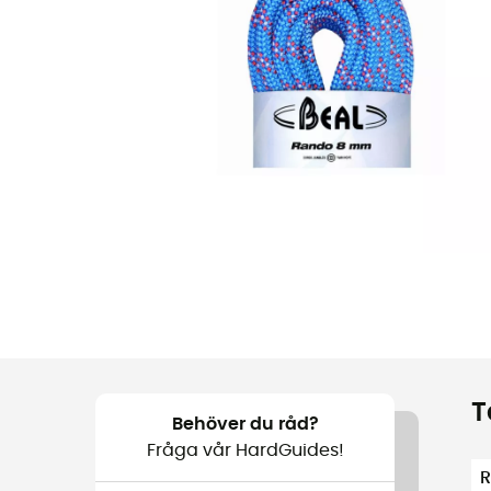
T
Behöver du råd?
Fråga vår HardGuides!
R