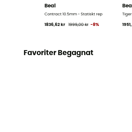
Beal
Bea
Contract 10.5mm - Statiskt rep
Tige
1836,62 kr
1999,00 kr
-8%
1951
Favoriter Begagnat