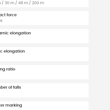
 / 30 m / 48 m / 200 m
ct force
kN
mic elongation
ic elongation
ng ratio
er of falls
er marking