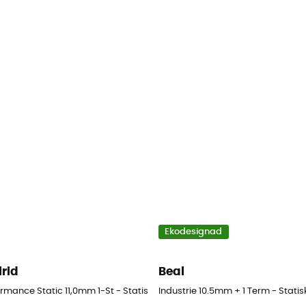
Ekodesignad
lrid
Beal
rmance Static 11,0mm 1-St - Statiskt rep
Industrie 10.5mm + 1 Term - Statis