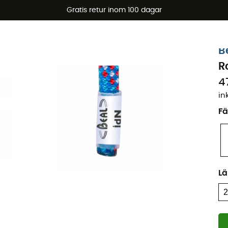
arerbjudanden 🔥 -5 % EXTRA vid köp av 2 produkter* kod Su
Gratis retur inom 100 dagar
Ekodesignad
B
R
4
in
Fä
L