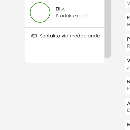
V
Elise
Produktexpert
K
H
Kontakta via meddelande
P
V
J
E
A
D
M