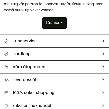
med dig vår passion för högkvalitativ friluftsutrustning, men
också hur vi upplever världen.
Läs mer +
Kundservice
Hjälp & Kontakt
Hardloop
Spåra mitt paket
Vilka är vi?
Retur & återbetalning
Våra åtaganden
HardGuides
Storleksguide
Vårt fotavtryck
Ambassadörer
Leveranssätt
Second hand
Miljöanpassat urval
100 % säker shopping
Enkel online-handel