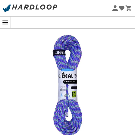
Sommarerbjudanden 🔥 -5 % EXTRA vid köp av 2 produkter*
kod Summer5
Ekodesignad