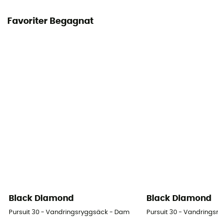
Bruksanvisning
Favoriter Begagnat
Läs bipacksedeln
Konformitetsförklaring
Visa överensstämmelseförklaringen
Personlig skyddsutrustning
PPE - Category 3
Black Diamond
Black Diamond
Pursuit 30 - Vandringsryggsäck - Dam
Pursuit 30 - Vandring