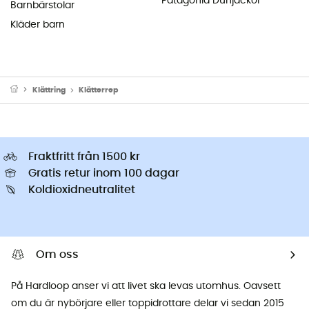
Patagonia Dunjackor
Barnbärstolar
Kläder barn
Klättring
Klätterrep
Fraktfritt från 1500 kr
Gratis retur inom 100 dagar
Koldioxidneutralitet
Om oss
På Hardloop anser vi att livet ska levas utomhus. Oavsett
om du är nybörjare eller toppidrottare delar vi sedan 2015