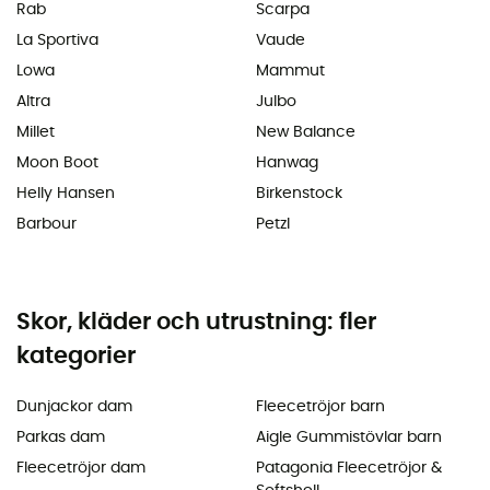
Rab
Scarpa
La Sportiva
Vaude
Lowa
Mammut
Altra
Julbo
Millet
New Balance
Moon Boot
Hanwag
Helly Hansen
Birkenstock
Barbour
Petzl
Skor, kläder och utrustning: fler
kategorier
Dunjackor dam
Fleecetröjor barn
Parkas dam
Aigle Gummistövlar barn
Fleecetröjor dam
Patagonia Fleecetröjor &