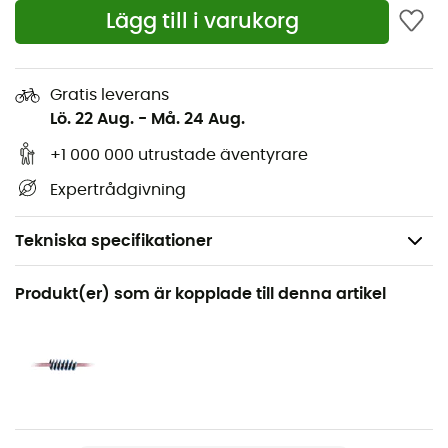
Lägg till i varukorg
Gratis leverans
Lö. 22 Aug.
-
Må. 24 Aug.
+1 000 000 utrustade äventyrare
Expertrådgivning
Tekniska specifikationer
Rekommenderad för
Produkt(er) som är kopplade till denna artikel
Klättring / Multipitch-klättring / Sportklättring
Kön
Herr / Dam
Produktnamn