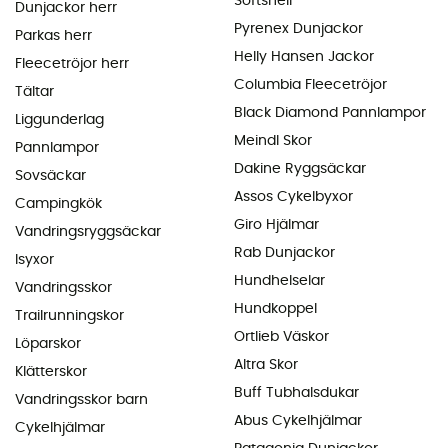
Softshell
Dunjackor herr
Pyrenex Dunjackor
Parkas herr
Helly Hansen Jackor
Fleecetröjor herr
Columbia Fleecetröjor
Tältar
Black Diamond Pannlampor
Liggunderlag
Meindl Skor
Pannlampor
Dakine Ryggsäckar
Sovsäckar
Assos Cykelbyxor
Campingkök
Giro Hjälmar
Vandringsryggsäckar
Rab Dunjackor
Isyxor
Hundhelselar
Vandringsskor
Hundkoppel
Trailrunningskor
Ortlieb Väskor
Löparskor
Altra Skor
Klätterskor
Buff Tubhalsdukar
Vandringsskor barn
Abus Cykelhjälmar
Cykelhjälmar