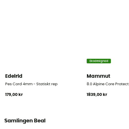
Märke
Återvunnen / Garanterat europeiskt ursprung
Material
Polyamide
Rep
Ekodesignad
Enkelrep
Edelrid
Mammut
Diameter
10.5 mm
Pes Cord 4mm - Statiskt rep
8.0 Alpine Core Protect
179,00 kr
1839,00 kr
Längd
50 m / 60 m / 70 m / 200 m
Impact force
Samlingen Beal
7.7 kN