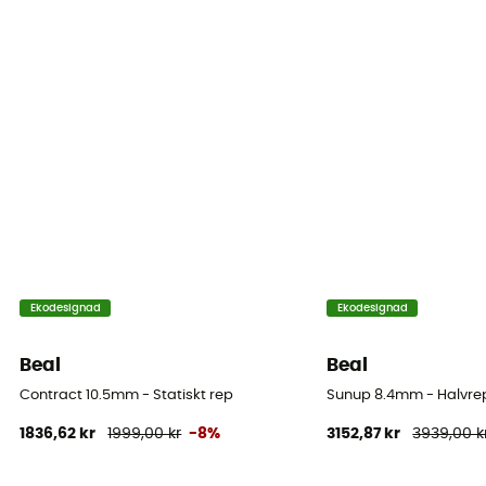
Dynamic elongation
33%
Static elongation
4.6%
Casing ratio
42%
Number of falls
Ekodesignad
Ekodesignad
10
Beal
Beal
Center marking
Nej
Contract 10.5mm - Statiskt rep
Sunup 8.4mm - Halvre
1836,62 kr
1999,00 kr
-8%
3152,87 kr
3939,00 k
Weight per meter
67 g