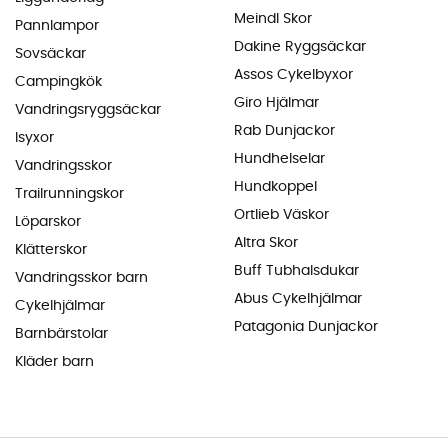
Meindl Skor
Pannlampor
Dakine Ryggsäckar
Sovsäckar
Assos Cykelbyxor
Campingkök
Giro Hjälmar
Vandringsryggsäckar
Rab Dunjackor
Isyxor
Hundhelselar
Vandringsskor
Hundkoppel
Trailrunningskor
Ortlieb Väskor
Löparskor
Altra Skor
Klätterskor
Buff Tubhalsdukar
Vandringsskor barn
Abus Cykelhjälmar
Cykelhjälmar
Patagonia Dunjackor
Barnbärstolar
Kläder barn