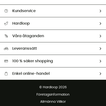
Kundservice
Hjälp & Kontakt
Hardloop
Spåra mitt paket
Vilka är vi?
Retur & återbetalning
Våra åtaganden
HardGuides
Storleksguide
Vårt fotavtryck
Ambassadörer
Leveranssätt
Second hand
Miljöanpassat urval
100 % säker shopping
Enkel online-handel
Fraktfritt från 1500 kr
© Hardloop 2026
Gratis retur inom 100 dagar
Företagsinformation
Gratis kundservice
Allmänna Villkor