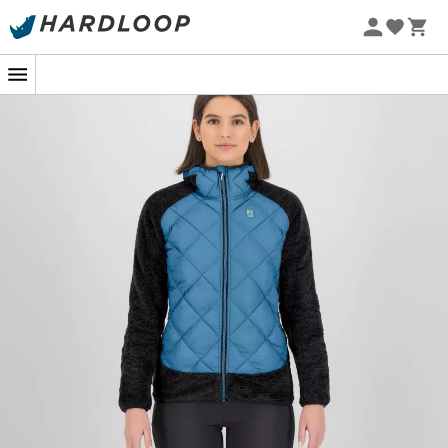
Sommarerbjudanden 🔥 -5 % EXTRA vid köp av 2 produkter*
kod Summer5
-5% Extra - Kod Summer5
Den
Marmarole Jacket
är en
vinterjacka
för
kvinnor