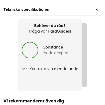
Tekniska specifikationer
Rekommenderad för
Vandring / Vandring / Bergsbestigning / Multi-
Behöver du råd?
aktivitet
Fråga vår HardGuides!
Kön
Constance
Dam
Produktexpert
Vikt
472 g
Kontakta via meddelande
Produktnamn
Marmarole Jacket
Regntäthet
Vattenavvisande
Vi rekommenderar även dig