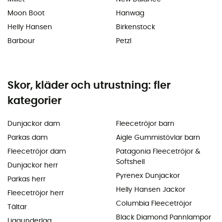
Moon Boot
Hanwag
Helly Hansen
Birkenstock
Barbour
Petzl
Skor, kläder och utrustning: fler
kategorier
Dunjackor dam
Fleecetröjor barn
Parkas dam
Aigle Gummistövlar barn
Fleecetröjor dam
Patagonia Fleecetröjor &
Softshell
Dunjackor herr
Pyrenex Dunjackor
Parkas herr
Helly Hansen Jackor
Fleecetröjor herr
Columbia Fleecetröjor
Tältar
Black Diamond Pannlampor
Liggunderlag