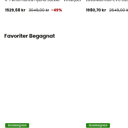
K-Performance Hybrid Jacket - Vinterjacka Dam
Lavaredo Rain EVO Ja
1529,68 kr
3049,00 kr
-49%
1980,70 kr
2649,00 k
Favoriter Begagnat
Ekodesignad
Ekodesignad