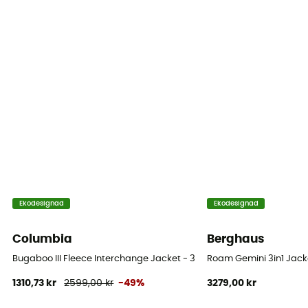
Skärning
Standard
Fickor
4 taskuja
Säsong
Winter
Material
[main] polyester, [secondary] polyamide, [lining]
polyester
Ekodesignad
Ekodesignad
Reflekterande inslag
Columbia
Berghaus
Nej
Bugaboo III Fleece Interchange Jacket - 3 i 1 jacka - Dam
Roam Gemini 3in1 Jacke
1310,73 kr
2599,00 kr
-49%
3279,00 kr