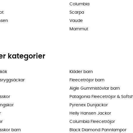
Columbia
ot
Scarpa
nsen
Vaude
Mammut
ler kategorier
kök
Kläder barn
sryggsäckar
Fleecetröjor barn
Aigle Gummistövlar barn
sskor
Patagonia Fleecetröjor & Softsh
ingskor
Pyrenex Dunjackor
r
Helly Hansen Jackor
or
Columbia Fleecetröjor
sskor barn
Black Diamond Pannlampor