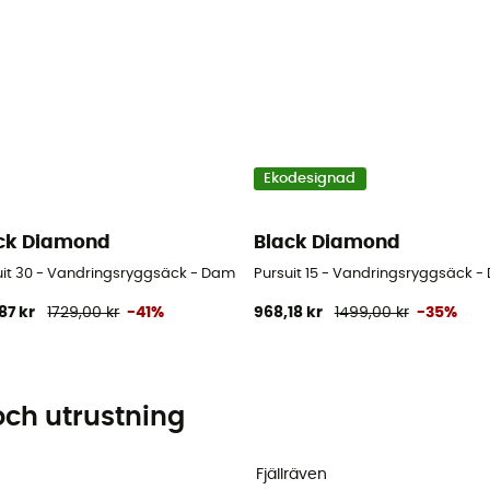
Ekodesignad
ck Diamond
Black Diamond
uit 30 - Vandringsryggsäck - Dam
Pursuit 15 - Vandringsryggsäck 
87 kr
1729,00 kr
-41%
968,18 kr
1499,00 kr
-35%
och utrustning
Fjällräven