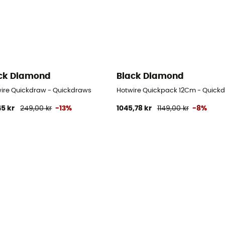
ck Diamond
Black Diamond
s
wire Quickdraw - Quickdraws
Hotwire Quickpack 12Cm - Quick
45 kr
249,00 kr
-13%
1045,78 kr
1149,00 kr
-8%