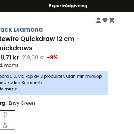
mmer5
Expertrådgivning
Klättring
Utrustning
Quickdraws
lack Diamond
itewire Quickdraw 12 cm -
uickdraws
8,71 kr
219,00 kr
-9%
kl. moms
para 5 % vid köp av 2 produkter, utan minimiinköp,
ed koden Summer5.
äs mer +
rg
:
Envy Green