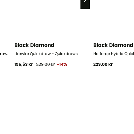
Black Diamond
Black Diamond
draws
Litewire Quickdraw - Quickdraws
Hotforge Hybrid Qui
195,63 kr
229,00 kr
-14%
229,00 kr