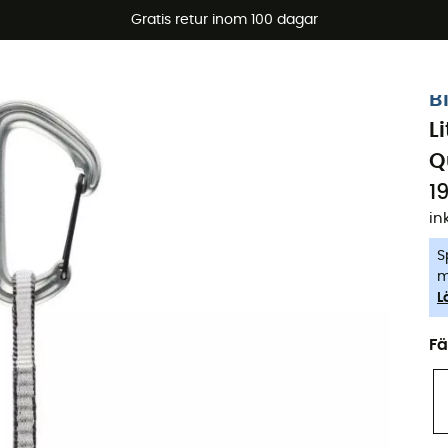
arerbjudanden 🔥 -5 % EXTRA vid köp av 2 produkter* kod Su
Gratis retur inom 100 dagar
-5% Extra - Kod Summer5
B
L
Q
19
in
S
m
L
Fä