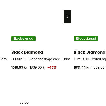
Ekodesignad
Ekodesignad
Black Diamond
Black Diamond
- Dam
Pursuit 30 - Vandringsryggsäck - Dam
Pursuit 30 - Vandrin
1010,93 kr
1839,00 kr
-45%
1091,44 kr
1839,00 
Julbo