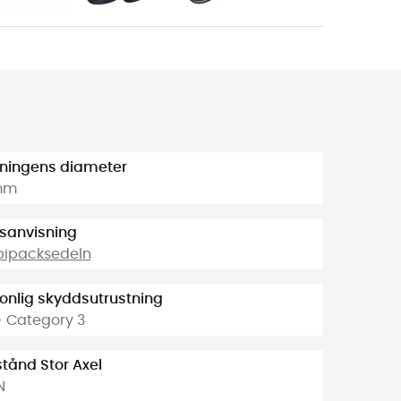
ningens diameter
mm
sanvisning
bipacksedeln
onlig skyddsutrustning
- Category 3
tånd Stor Axel
N