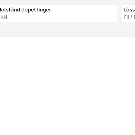
otstånd öppet finger
Lås
 kN
Fil / 