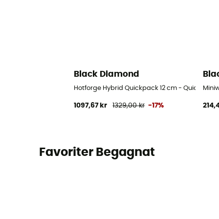
Black Diamond
Bla
Hotforge Hybrid Quickpack 12 cm - Quickdraw
Mini
1097,67 kr
1329,00 kr
-17%
214,
Favoriter Begagnat