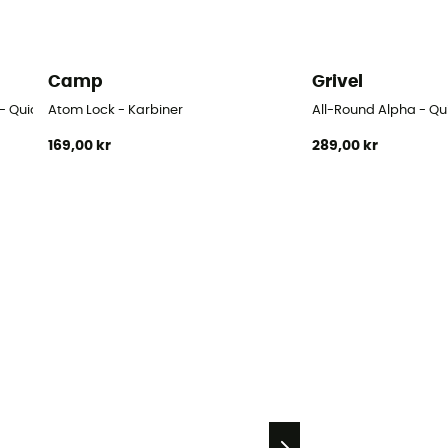
Camp
Grivel
 - Quickdraws
Atom Lock - Karbiner
All-Round Alpha - Q
169,00 kr
289,00 kr