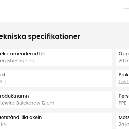
ekniska specifikationer
ekommenderad för
Öpp
ergsbestigning
20 
ikt
Bruk
3 g
Läs 
roduktnamn
Pers
itewire Quickdraw 12 cm
PPE 
otstånd lilla axeln
Mots
 kN
24 k