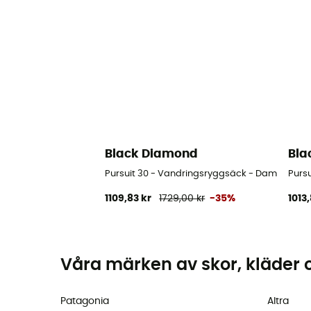
Black Diamond
Bla
Pursuit 30 - Vandringsryggsäck - Dam
Purs
1109,83 kr
1729,00 kr
-35%
1013,
Våra märken av skor, kläder 
Patagonia
Altra