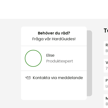
T
Behöver du råd?
Fråga vår HardGuides!
R
B
Elise
Produktexpert
V
7
Kontakta via meddelande
P
L
M
8