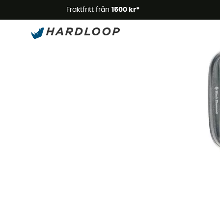
Somm
Fraktfritt från
1500 kr*