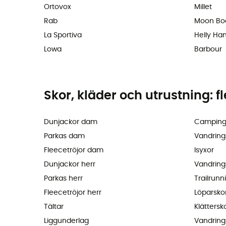
Ortovox
Millet
Rab
Moon Bo
La Sportiva
Helly Ha
Lowa
Barbour
Skor, kläder och utrustning: f
Dunjackor dam
Camping
Parkas dam
Vandring
Fleecetröjor dam
Isyxor
Dunjackor herr
Vandring
Parkas herr
Trailrunn
Fleecetröjor herr
Löparsko
Tältar
Klättersk
Liggunderlag
Vandring