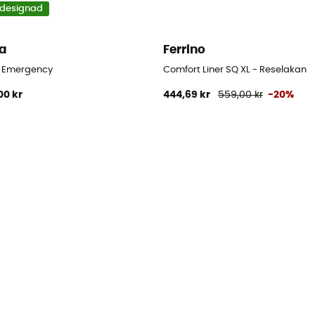
designad
a
Ferrino
Reselakan
y Emergency
Comfort Liner SQ XL - Reselakan
00 kr
444,69 kr
559,00 kr
-20%