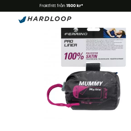
Somm
Fraktfritt från
1500 kr*