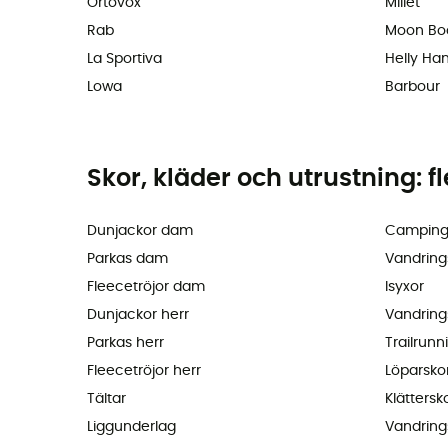
Ortovox
Millet
Rab
Moon Bo
La Sportiva
Helly Ha
Lowa
Barbour
Skor, kläder och utrustning: f
Dunjackor dam
Camping
Parkas dam
Vandring
Fleecetröjor dam
Isyxor
Dunjackor herr
Vandring
Parkas herr
Trailrunn
Fleecetröjor herr
Löparsko
Tältar
Klättersk
Liggunderlag
Vandring