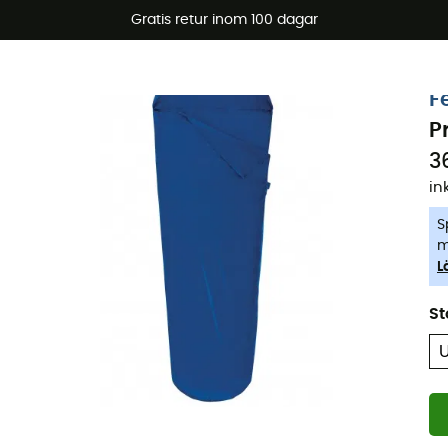
arerbjudanden 🔥 -5 % EXTRA vid köp av 2 produkter* kod Su
Gratis retur inom 100 dagar
-5% Extra - Kod Summer5
F
P
3
in
S
m
L
St