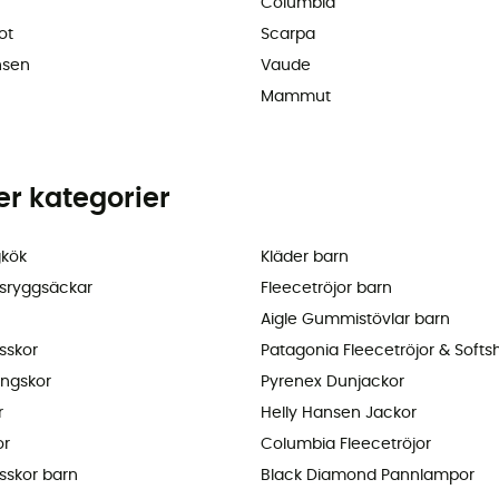
Columbia
ot
Scarpa
nsen
Vaude
Mammut
ler kategorier
kök
Kläder barn
sryggsäckar
Fleecetröjor barn
Aigle Gummistövlar barn
sskor
Patagonia Fleecetröjor & Softsh
ingskor
Pyrenex Dunjackor
r
Helly Hansen Jackor
or
Columbia Fleecetröjor
sskor barn
Black Diamond Pannlampor