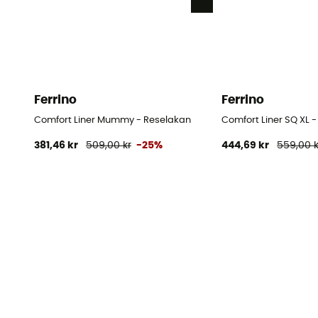
Ferrino
Ferrino
Comfort Liner Mummy - Reselakan
Comfort Liner SQ XL 
381,46 kr
509,00 kr
-25%
444,69 kr
559,00 k