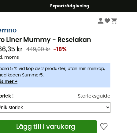
mmer5
Expertrådgivning
Camping & Bivack
Camping sover
Reselakan
errino
ro Liner Mummy - Reselakan
66,35 kr
449,00 kr
-18%
kl. moms
para 5 % vid köp av 2 produkter, utan minimiinköp,
ed koden Summer5.
äs mer +
orlek
:
Storleksguide
Lägg till i varukorg