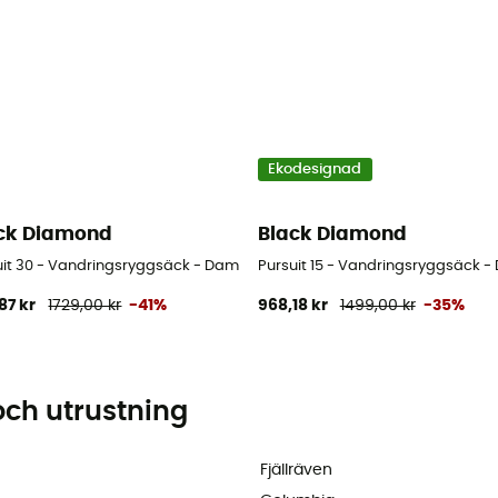
Ekodesignad
ck Diamond
Black Diamond
uit 30 - Vandringsryggsäck - Dam
Pursuit 15 - Vandringsryggsäck 
87 kr
1729,00 kr
-41%
968,18 kr
1499,00 kr
-35%
och utrustning
Fjällräven