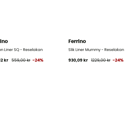
rino
Ferrino
on Liner SQ - Reselakan
Slik Liner Mummy - Reselakan
82 kr
559,00 kr
-24%
930,09 kr
1229,00 kr
-24%