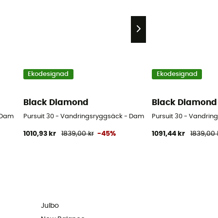
Ekodesignad
Ekodesignad
Black Diamond
Black Diamond
- Dam
Pursuit 30 - Vandringsryggsäck - Dam
Pursuit 30 - Vandrin
1010,93 kr
1839,00 kr
-45%
1091,44 kr
1839,00 
Julbo