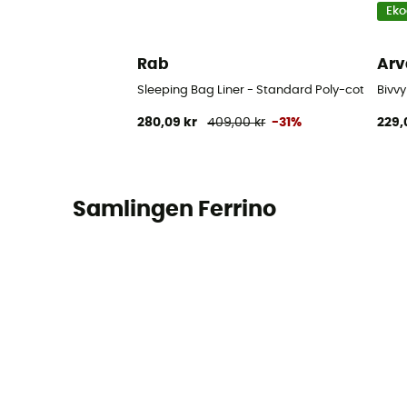
Eko
Rab
Arv
Sleeping Bag Liner - Standard Poly-cotton - 
Bivv
280,09 kr
409,00 kr
-31%
229,
Samlingen Ferrino