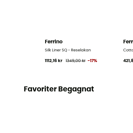
Ferrino
Fer
Silk Liner SQ - Reselakan
Cott
1112,16 kr
1349,00 kr
-17%
421,
Favoriter Begagnat