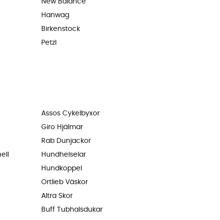
New Balance
Hanwag
Birkenstock
Petzl
Assos Cykelbyxor
Giro Hjälmar
Rab Dunjackor
ell
Hundhelselar
Hundkoppel
Ortlieb Väskor
Altra Skor
Buff Tubhalsdukar