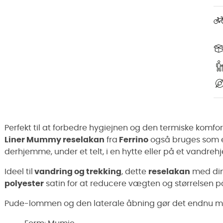
Perfekt til at forbedre hygiejnen og den termiske komfort
Liner Mummy reselakan
fra
Ferrino
også bruges som e
derhjemme, under et telt, i en hytte eller på et vandre
Ideel til
vandring og trekking
, dette
reselakan
med dim
polyester
satin for at reducere vægten og størrelsen 
Pude-lommen og den laterale åbning gør det endnu me