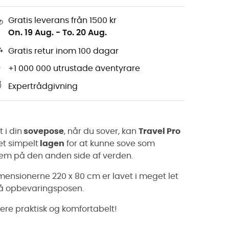
Gratis leverans från 1500 kr
On. 19 Aug.
-
To. 20 Aug.
Gratis retur inom 100 dagar
+1 000 000 utrustade äventyrare
Expertrådgivning
 i din
sovepose
, når du sover, kan
Travel Pro
t simpelt
lagen
for at kunne sove som
hjem på den anden side af verden.
ensionerne 220 x 80 cm er lavet i meget let
på opbevaringsposen.
re praktisk og komfortabelt!