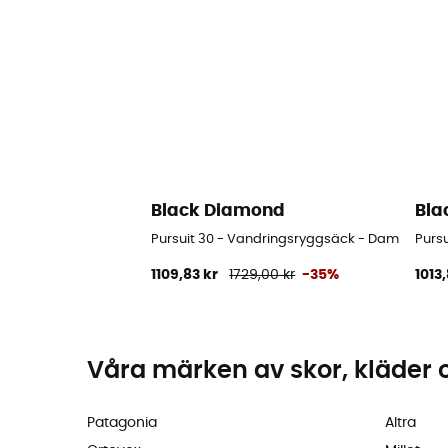
Black Diamond
Bla
Pursuit 30 - Vandringsryggsäck - Dam
Purs
1109,83 kr
1729,00 kr
-35%
1013,
Våra märken av skor, kläder 
Patagonia
Altra