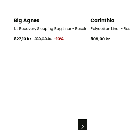
Big Agnes
Carinthia
UL Recovery Sleeping Bag Liner - Reselakan
Polycotton Liner - Re
827,10 kr
919,00 kr
-10%
809,00 kr