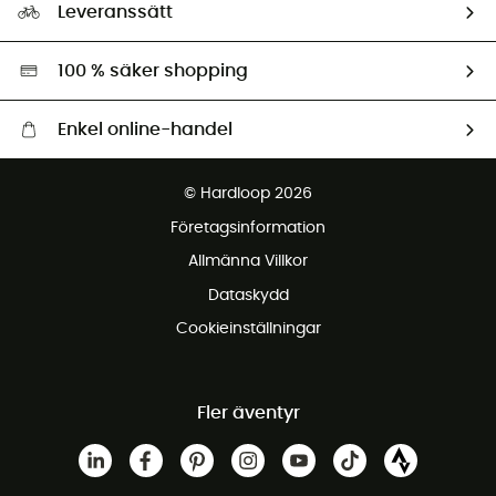
Ambassadörer
Leveranssätt
Second hand
Miljöanpassat urval
100 % säker shopping
Enkel online-handel
Fraktfritt från 1500 kr
© Hardloop 2026
Gratis retur inom 100 dagar
Företagsinformation
Gratis kundservice
Allmänna Villkor
Dataskydd
Cookieinställningar
Fler äventyr