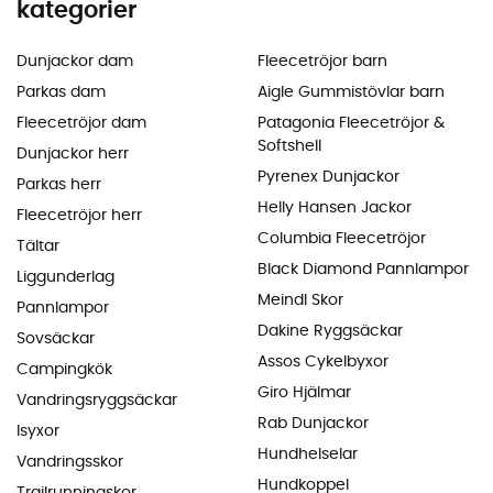
kategorier
Dunjackor dam
Fleecetröjor barn
Parkas dam
Aigle Gummistövlar barn
Fleecetröjor dam
Patagonia Fleecetröjor &
Softshell
Dunjackor herr
Pyrenex Dunjackor
Parkas herr
Helly Hansen Jackor
Fleecetröjor herr
Columbia Fleecetröjor
Tältar
Black Diamond Pannlampor
Liggunderlag
Meindl Skor
Pannlampor
Dakine Ryggsäckar
Sovsäckar
Assos Cykelbyxor
Campingkök
Giro Hjälmar
Vandringsryggsäckar
Rab Dunjackor
Isyxor
Hundhelselar
Vandringsskor
Hundkoppel
Trailrunningskor