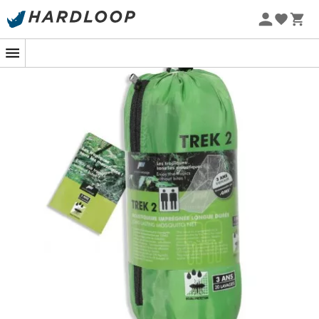
Sommarerbjudanden 🔥 -5 % EXTRA vid köp av 2 produkter*
kod Summer5
-5% Extra - Kod Summer5
Trött på att bli väckt av myggornas surr? Att klia dig tills
du blöder? Vill du bara njuta av din bivack utan att oroa
dig för mygg?
Myggnät Trek 2
för två personer från Pharmavoyage är