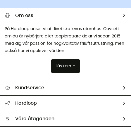
Om oss
På Hardloop anser vi att livet ska levas utomhus. Oavsett
om du är nybörjare eller toppidrottare delar vi sedan 2015
med dig vår passion för högkvalitativ friluftsutrustning, men
också hur vi upplever världen.
Läs mer +
Kundservice
Hjälp & Kontakt
Hardloop
Spåra mitt paket
Vilka är vi?
Retur & återbetalning
Våra åtaganden
HardGuides
Storleksguide
Vårt fotavtryck