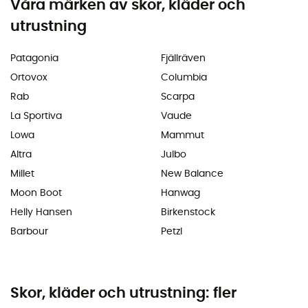
Våra märken av skor, kläder och
utrustning
Patagonia
Fjällräven
Ortovox
Columbia
Rab
Scarpa
La Sportiva
Vaude
Lowa
Mammut
Altra
Julbo
Millet
New Balance
Moon Boot
Hanwag
Helly Hansen
Birkenstock
Barbour
Petzl
Skor, kläder och utrustning: fler