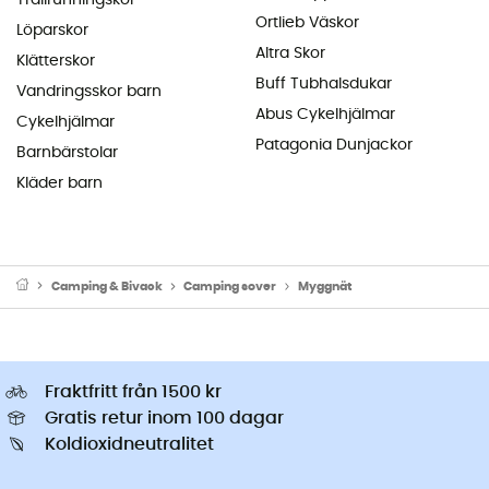
Ortlieb Väskor
Löparskor
Altra Skor
Klätterskor
Buff Tubhalsdukar
Vandringsskor barn
Abus Cykelhjälmar
Cykelhjälmar
Patagonia Dunjackor
Barnbärstolar
Kläder barn
Camping & Bivack
Camping sover
Myggnät
Fraktfritt från 1500 kr
Gratis retur inom 100 dagar
Koldioxidneutralitet