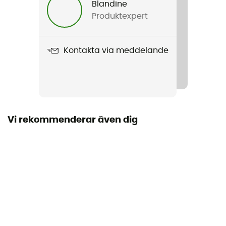
Blandine
Produktexpert
Produktnamn
Trek 2
Kontakta via meddelande
Använd teknologi
Impregnering
Längd utfälld
Antal platser
Vi rekommenderar även dig
2 platser