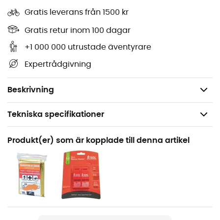
Gratis leverans från 1500 kr
2 tasche laterali in rete
Maniglia per il trasporto
Gratis retur inom 100 dagar
Fibbia di fissaggio per lampada LED
+1 000 000 utrustade äventyrare
Volume: 7 L
Expertrådgivning
Dimensioni: 26 x 24 x 12 cm
Peso: 360 g
Beskrivning
Tekniska specifikationer
Rekommenderad för
Produkt(er) som är kopplade till denna artikel
Vandring / Trailrunning / Den dagliga /
Längdskidåkning
Kön
Herr / Dam
Vikt