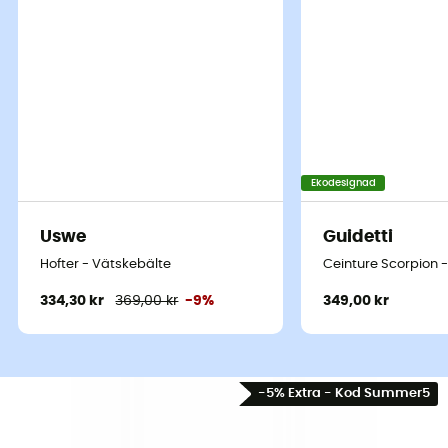
Ekodesignad
Uswe
Guidetti
Hofter - Vätskebälte
Ceinture Scorpion 
334,30 kr
369,00 kr
-9%
349,00 kr
-5% Extra - Kod Summer5