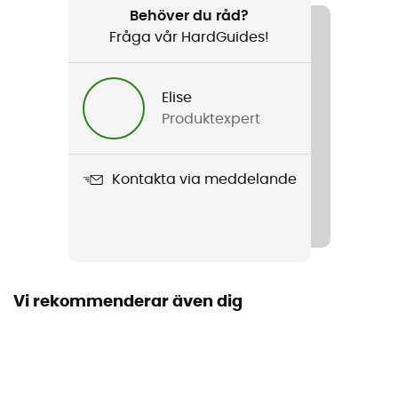
Behöver du råd?
360 g
Fråga vår HardGuides!
Produktnamn
Space Case 7
Elise
Produktexpert
Volym
7 L
Kontakta via meddelande
Dimensioner
26 x 24 x 12 cm
Vi rekommenderar även dig