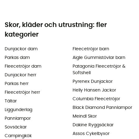
Skor, kläder och utrustning: fler
kategorier
Dunjackor dam
Fleecetröjor barn
Parkas dam
Aigle Gummistövlar barn
Fleecetröjor dam
Patagonia Fleecetröjor &
Softshell
Dunjackor herr
Pyrenex Dunjackor
Parkas herr
Helly Hansen Jackor
Fleecetröjor herr
Columbia Fleecetröjor
Tältar
Black Diamond Pannlampor
Liggunderlag
Meindl Skor
Pannlampor
Dakine Ryggsäckar
Sovsäckar
Assos Cykelbyxor
Campingkök