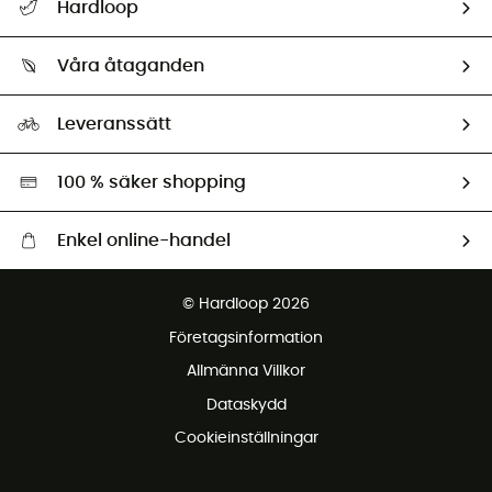
Hardloop
Spåra mitt paket
Vilka är vi?
Retur & återbetalning
Våra åtaganden
HardGuides
Storleksguide
Vårt fotavtryck
Ambassadörer
Leveranssätt
Second hand
Miljöanpassat urval
100 % säker shopping
Enkel online-handel
Fraktfritt från 1500 kr
© Hardloop 2026
Gratis retur inom 100 dagar
Företagsinformation
Gratis kundservice
Allmänna Villkor
Dataskydd
Cookieinställningar