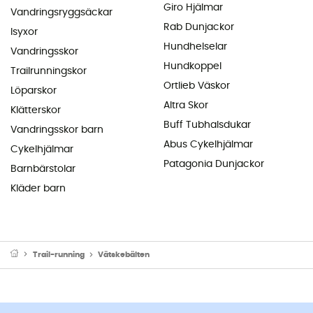
Giro Hjälmar
Vandringsryggsäckar
Rab Dunjackor
Isyxor
Hundhelselar
Vandringsskor
Hundkoppel
Trailrunningskor
Ortlieb Väskor
Löparskor
Altra Skor
Klätterskor
Buff Tubhalsdukar
Vandringsskor barn
Abus Cykelhjälmar
Cykelhjälmar
Patagonia Dunjackor
Barnbärstolar
Kläder barn
Trail-running
Vätskebälten