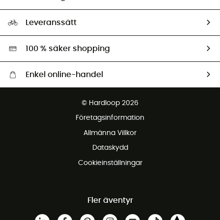
HardGuides
Storleksguide
Vårt fotavtryck
Ambassadörer
Leveranssätt
Second hand
Miljöanpassat urval
100 % säker shopping
Enkel online-handel
Fraktfritt från 1500 kr
© Hardloop 2026
Gratis retur inom 100 dagar
Företagsinformation
Gratis kundservice
Allmänna Villkor
Dataskydd
Cookieinställningar
Fler äventyr