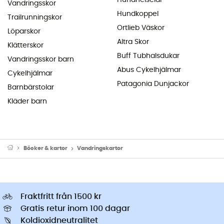
Vandringsskor
Hundkoppel
Trailrunningskor
Ortlieb Väskor
Löparskor
Altra Skor
Klätterskor
Buff Tubhalsdukar
Vandringsskor barn
Abus Cykelhjälmar
Cykelhjälmar
Patagonia Dunjackor
Barnbärstolar
Kläder barn
Böcker & kartor
Vandringskartor
Fraktfritt från 1500 kr
Gratis retur inom 100 dagar
Koldioxidneutralitet