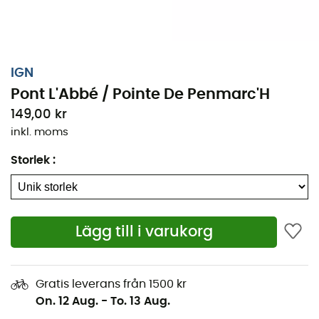
IGN
Pont L'Abbé / Pointe De Penmarc'H
149,00 kr
inkl. moms
Storlek
:
Oavsett om det handlar om några kilometer eller en
Lägg till i varukorg
lång expedition, kommer nan IGN Pont L'Abbé / Pointe
De Penmarc'H att vara en ovärderlig följeslagare för att
förbereda och uppleva ditt äventyr. Med hög precision
Gratis leverans från 1500 kr
innehåller denna IGN-karta (skala 1:25 000) alla
On. 12 Aug.
-
To. 13 Aug.
nödvändiga detaljer för att navigera på stigarna och