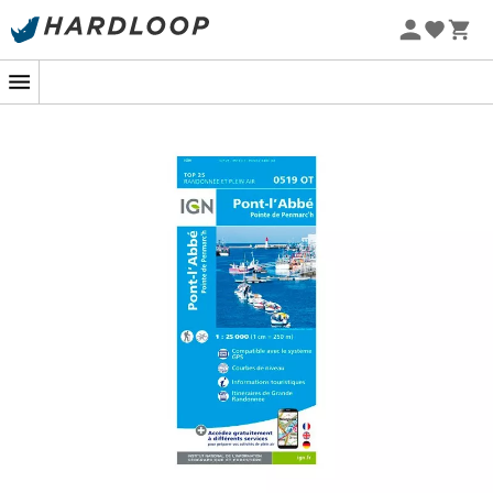
Sommarerbjudanden 🔥 -5 % EXTRA vid köp av 2 produkter*
kod Summer5