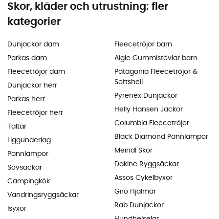
Skor, kläder och utrustning: fler
kategorier
Dunjackor dam
Fleecetröjor barn
Parkas dam
Aigle Gummistövlar barn
Fleecetröjor dam
Patagonia Fleecetröjor &
Softshell
Dunjackor herr
Pyrenex Dunjackor
Parkas herr
Helly Hansen Jackor
Fleecetröjor herr
Columbia Fleecetröjor
Tältar
Black Diamond Pannlampor
Liggunderlag
Meindl Skor
Pannlampor
Dakine Ryggsäckar
Sovsäckar
Assos Cykelbyxor
Campingkök
Giro Hjälmar
Vandringsryggsäckar
Rab Dunjackor
Isyxor
Hundhelselar