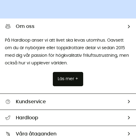
Om oss
På Hardloop anser vi att livet ska levas utomhus. Oavsett
om du är nybörjare eller toppidrottare delar vi sedan 2015
med dig vår passion för högkvalitativ friluftsutrustning, men
också hur vi upplever världen.
Läs mer +
Kundservice
Hjälp & Kontakt
Hardloop
Spåra mitt paket
Vilka är vi?
Retur & återbetalning
Våra åtaganden