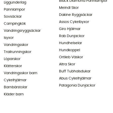
Black Diamond Pannlampor
Liggunderlag
Meindl Skor
Pannlampor
Dakine Ryggsäckar
Sovsäckar
Assos Cykelbyxor
Campingkök
Giro Hjälmar
Vandringsryggsäckar
Rab Dunjackor
Isyxor
Hundhelselar
Vandringsskor
Hundkoppel
Trailrunningskor
Ortlieb Väskor
Löparskor
Altra Skor
Klätterskor
Buff Tubhalsdukar
Vandringsskor barn
Abus Cykelhjälmar
Cykelhjälmar
Patagonia Dunjackor
Barnbärstolar
Kläder barn