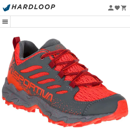
Sommarerbjudanden 🔥 -5 % EXTRA vid köp av 2 produkter*
kod Summer5
Ekodesignad