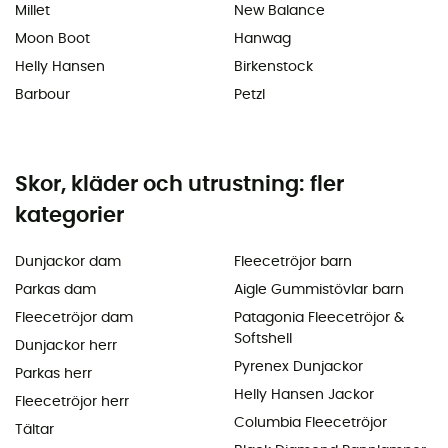
Millet
New Balance
Moon Boot
Hanwag
Helly Hansen
Birkenstock
Barbour
Petzl
Skor, kläder och utrustning: fler
kategorier
Dunjackor dam
Fleecetröjor barn
Parkas dam
Aigle Gummistövlar barn
Fleecetröjor dam
Patagonia Fleecetröjor &
Softshell
Dunjackor herr
Pyrenex Dunjackor
Parkas herr
Helly Hansen Jackor
Fleecetröjor herr
Columbia Fleecetröjor
Tältar