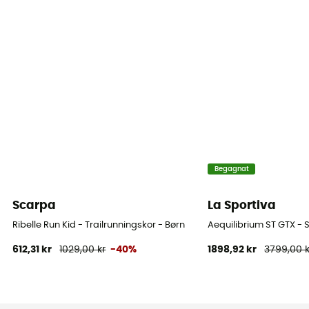
Begagnat
Scarpa
La Sportiva
Ribelle Run Kid - Trailrunningskor - Børn
Aequilibrium ST GTX - 
612,31 kr
1029,00 kr
-40%
1898,92 kr
3799,00 k