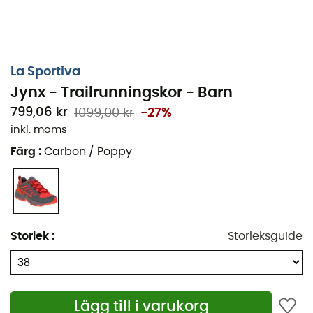
La Sportiva
Jynx - Trailrunningskor - Barn
799,06 kr
1099,00 kr
-27%
inkl. moms
Färg
:
Carbon / Poppy
Storlek
:
Storleksguide
Utrusta dina barn som de stora! Med
Trailrunningskor
Jynx
från
La Sportiva
, inspirerade av modellen Akasha,
kommer dina barn att älska
terränglöpning
. De kan
bära dem både till vardags och för era
löprundor
eller
Lägg till i varukorg