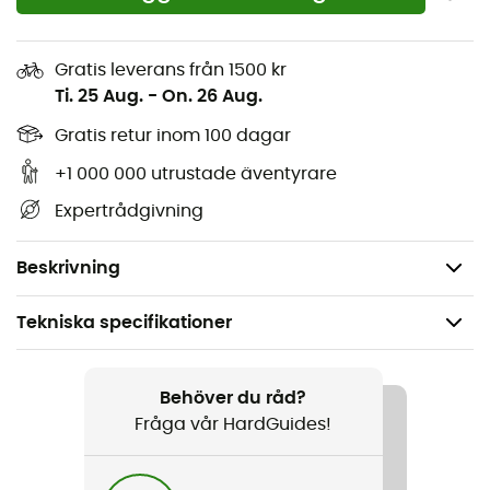
vandringar
med familjen. Med
Frixion
och
Ortholite®
sulor kommer deras fötter att vara skyddade och
stödda. Skons
sidopaneler
skyddar dina barn från
Gratis leverans från 1500 kr
skrapsår och fall. Låt dem springa fritt!
Ti. 25 Aug.
-
On. 26 Aug.
Trailrunningskor för barn
Gratis retur inom 100 dagar
Tillverkade i tyg och syntetmaterial
+1 000 000 utrustade äventyrare
Snörningssystem
Expertrådgivning
Skyddande sidopaneler
Vikt: 2 x 210 g
Beskrivning
Tekniska specifikationer
Rekommenderad för
Vandring / Trailrunning / Vandring
Behöver du råd?
Fråga vår HardGuides!
Kön
Barn