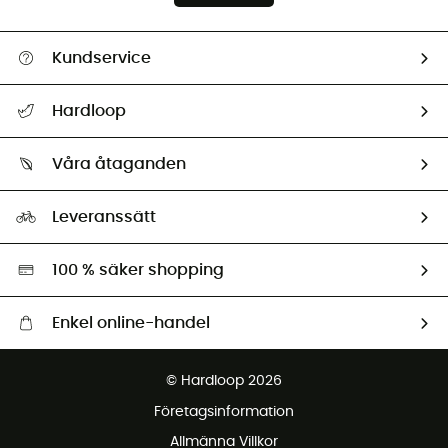
Kundservice
Hjälp & Kontakt
Hardloop
Spåra mitt paket
Vilka är vi?
Retur & återbetalning
Våra åtaganden
HardGuides
Storleksguide
Vårt fotavtryck
Ambassadörer
Leveranssätt
Second hand
Miljöanpassat urval
100 % säker shopping
Enkel online-handel
Fraktfritt från 1500 kr
© Hardloop 2026
Gratis retur inom 100 dagar
Företagsinformation
Gratis kundservice
Allmänna Villkor