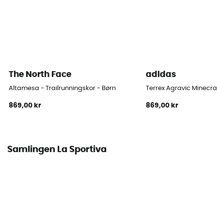
Material
Syntetisk
Mellanliggande sula
EVA
The North Face
adidas
Steg
Altamesa - Trailrunningskor - Børn
Terrex Agravic Minecraf
Universell
869,00 kr
869,00 kr
Yttersula
FriXion® Blue / Impact Brake System / FRIXION Blue
Samlingen La Sportiva
Löparprofil
All vikt
Märke
Vegan