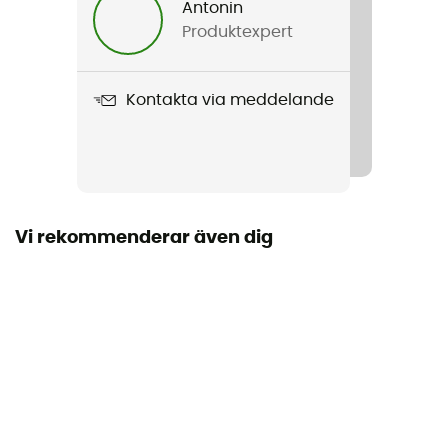
Antonin
Produktexpert
Vikt
2 x 190 g
Kontakta via meddelande
Produktnamn
Jynx
Använd teknologi
Impact Brake System / FRIXION Blue
Vi rekommenderar även dig
Träningsdistans per vecka
Alla distanser
Terräng
Stig
Regntäthet
Nej