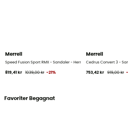
Merrell
Merrell
Speed Fusion Sport RMX - Sandaler - Herr
Cedrus Convert 3 - Sa
819,41 kr
1039,00 kr
-21%
753,42 kr
919,00 kr
Favoriter Begagnat