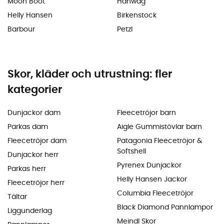
Moon Boot
Hanwag
Helly Hansen
Birkenstock
Barbour
Petzl
Skor, kläder och utrustning: fler
kategorier
Dunjackor dam
Fleecetröjor barn
Parkas dam
Aigle Gummistövlar barn
Fleecetröjor dam
Patagonia Fleecetröjor &
Softshell
Dunjackor herr
Pyrenex Dunjackor
Parkas herr
Helly Hansen Jackor
Fleecetröjor herr
Columbia Fleecetröjor
Tältar
Black Diamond Pannlampor
Liggunderlag
Meindl Skor