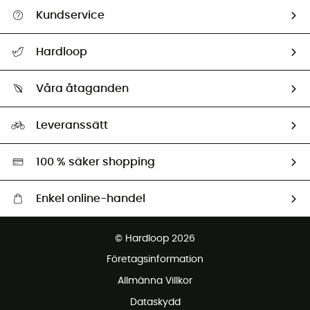
Kundservice
Hjälp & Kontakt
Hardloop
Spåra mitt paket
Vilka är vi?
Retur & återbetalning
Våra åtaganden
HardGuides
Storleksguide
Vårt fotavtryck
Ambassadörer
Leveranssätt
Second hand
Miljöanpassat urval
100 % säker shopping
Enkel online-handel
Fraktfritt från 1500 kr
© Hardloop 2026
Gratis retur inom 100 dagar
Företagsinformation
Gratis kundservice
Allmänna Villkor
Dataskydd