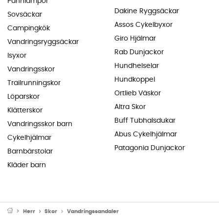
Pannlampor
Dakine Ryggsäckar
Sovsäckar
Assos Cykelbyxor
Campingkök
Giro Hjälmar
Vandringsryggsäckar
Rab Dunjackor
Isyxor
Hundhelselar
Vandringsskor
Hundkoppel
Trailrunningskor
Ortlieb Väskor
Löparskor
Altra Skor
Klätterskor
Buff Tubhalsdukar
Vandringsskor barn
Abus Cykelhjälmar
Cykelhjälmar
Patagonia Dunjackor
Barnbärstolar
Kläder barn
Herr
Skor
Vandringssandaler