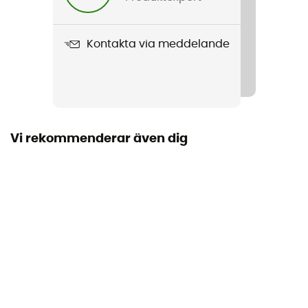
354 g
Kontakta via meddelande
Produktnamn
Jungle MOC
Material
Cuir de nubuck huilé
Vi rekommenderar även dig
Sulans styvhet
Normal
Mellanliggande sula
EVA
Yttersula
Technologie M-Select GRIP dotant chaque semelle
extérieure d’une adhérence durable