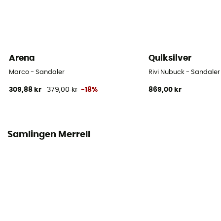
Märke
Ekologiskt material
Stavens material
Läder
Arena
Quiksilver
Marco - Sandaler
Rivi Nubuck - Sandaler 
309,88 kr
379,00 kr
-18%
869,00 kr
Samlingen Merrell