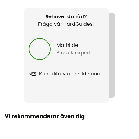
Regntäthet
Ja
Behöver du råd?
Fråga vår HardGuides!
Tätning
Ja
Mathilde
Volym
Produktexpert
6 L
Kontakta via meddelande
Vi rekommenderar även dig