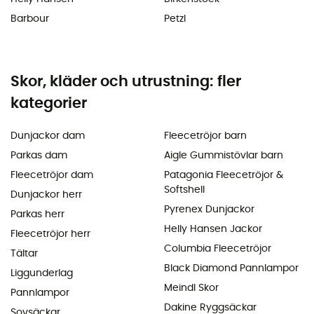
Barbour
Petzl
Skor, kläder och utrustning: fler
kategorier
Dunjackor dam
Fleecetröjor barn
Parkas dam
Aigle Gummistövlar barn
Fleecetröjor dam
Patagonia Fleecetröjor &
Softshell
Dunjackor herr
Pyrenex Dunjackor
Parkas herr
Helly Hansen Jackor
Fleecetröjor herr
Columbia Fleecetröjor
Tältar
Black Diamond Pannlampor
Liggunderlag
Meindl Skor
Pannlampor
Dakine Ryggsäckar
Sovsäckar