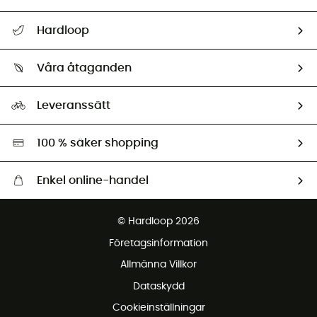
Hjälp & Kontakt
Hardloop
Spåra mitt paket
Vilka är vi?
Retur & återbetalning
Våra åtaganden
HardGuides
Storleksguide
Vårt fotavtryck
Ambassadörer
Leveranssätt
Second hand
Miljöanpassat urval
100 % säker shopping
Enkel online-handel
Fraktfritt från 1500 kr
© Hardloop 2026
Gratis retur inom 100 dagar
Företagsinformation
Gratis kundservice
Allmänna Villkor
Dataskydd
Cookieinställningar