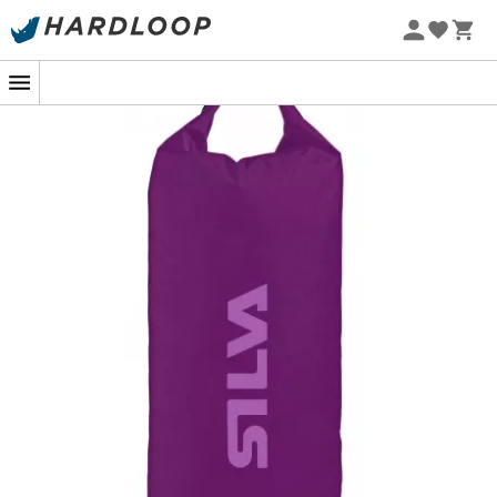
Sommarerbjudanden 🔥 -5 % EXTRA vid köp av 2 produkter*
kod Summer5
-5% Extra - Kod Summer5