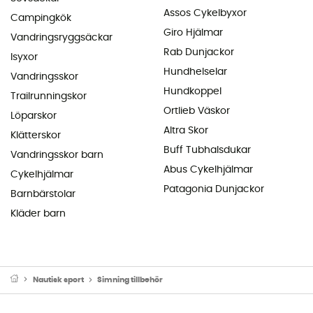
Assos Cykelbyxor
Campingkök
Giro Hjälmar
Vandringsryggsäckar
Rab Dunjackor
Isyxor
Hundhelselar
Vandringsskor
Hundkoppel
Trailrunningskor
Ortlieb Väskor
Löparskor
Altra Skor
Klätterskor
Buff Tubhalsdukar
Vandringsskor barn
Abus Cykelhjälmar
Cykelhjälmar
Patagonia Dunjackor
Barnbärstolar
Kläder barn
Nautisk sport
Simning tillbehör