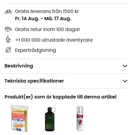
trek på andra sidan världen, är
Carry Dry Bag
din bästa
Gratis leverans från 1500 kr
allierade för att hålla dina värdefulla saker torra!
Fr. 14 Aug.
-
Må. 17 Aug.
Egenskaper
:
Gratis retur inom 100 dagar
Viks ihop för att stängas helt vattentätt,
+1 000 000 utrustade äventyrare
Rektangulär form för effektiv packning,
Expertrådgivning
Tillverkad i 70D (siliconbelagd nylonväv),
Volym: 6 L.
Beskrivning
Tekniska specifikationer
Rekommenderad för
Produkt(er) som är kopplade till denna artikel
Vandring / Vandring / Resa
Produktnamn
Carry Dry Bag 70D