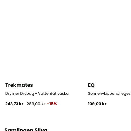
Trekmates
EQ
Dryliner Drybag - Vattentät väska
Sonnen-Lippenpflegest
243,73 kr
289,00 kr
-15%
109,00 kr
Samlingen Silva