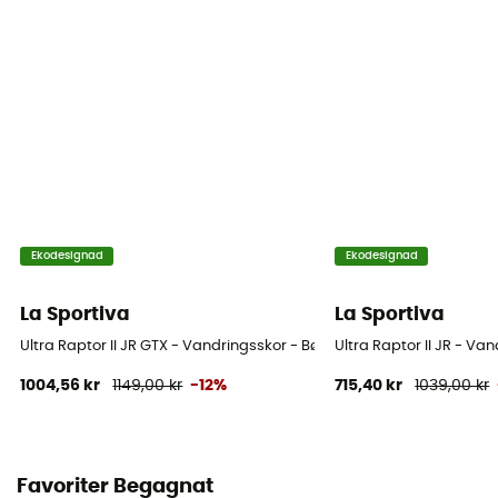
Stavens material
Nät
Ekodesignad
Ekodesignad
La Sportiva
La Sportiva
Ultra Raptor II JR GTX - Vandringsskor - Børn
Ultra Raptor II JR - Va
1004,56 kr
1149,00 kr
-12%
715,40 kr
1039,00 kr
Favoriter Begagnat