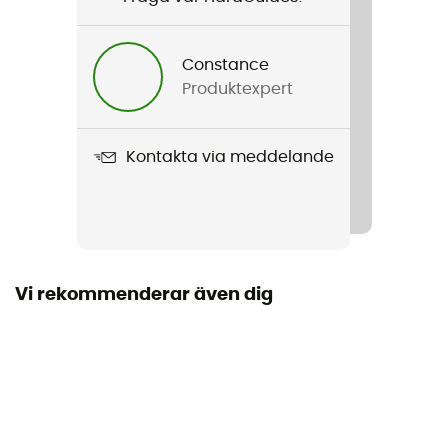
Kön
Barn
Constance
Produktexpert
Vikt
2 x 250 g
Kontakta via meddelande
Produktnamn
Ultra Raptor II Mid JR GTX
Använd teknologi
Gore-Tex®
Vi rekommenderar även dig
Regntäthet
Ja
Sulans styvhet
Normal