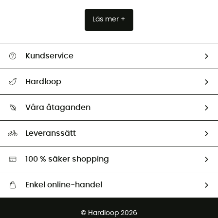
Läs mer +
Kundservice
Hjälp & Kontakt
Hardloop
Spåra mitt paket
Vilka är vi?
Retur & återbetalning
Våra åtaganden
HardGuides
Storleksguide
Vårt fotavtryck
Ambassadörer
Leveranssätt
Second hand
Miljöanpassat urval
100 % säker shopping
Enkel online-handel
Fraktfritt från 1500 kr
© Hardloop 2026
Gratis retur inom 100 dagar