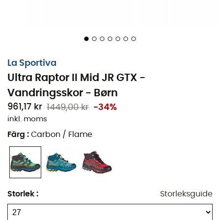
La Sportiva
Ultra Raptor II Mid JR GTX -
Vandringsskor - Børn
961,17 kr
1449,00 kr
-34%
inkl. moms
Färg
:
Carbon / Flame
Under en vandring i bergen med ditt barn vill du vara
säker på att han eller hon är väl utrustad och skyddad.
Det är här La Sportiva Ultra Raptor II Mid Jr GTX kommer
Storlek
:
Storleksguide
in i bilden, och erbjuder komfort och säkerhet vid varje
steg.