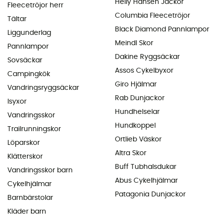
Helly Hansen Jackor
Fleecetröjor herr
Columbia Fleecetröjor
Tältar
Black Diamond Pannlampor
Liggunderlag
Meindl Skor
Pannlampor
Dakine Ryggsäckar
Sovsäckar
Assos Cykelbyxor
Campingkök
Giro Hjälmar
Vandringsryggsäckar
Rab Dunjackor
Isyxor
Hundhelselar
Vandringsskor
Hundkoppel
Trailrunningskor
Ortlieb Väskor
Löparskor
Altra Skor
Klätterskor
Buff Tubhalsdukar
Vandringsskor barn
Abus Cykelhjälmar
Cykelhjälmar
Patagonia Dunjackor
Barnbärstolar
Kläder barn