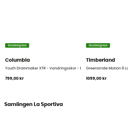
Mellanliggande sula
EVA
Avtagbar innersula
Ja
Yttersula
Ekodesignad
Ekodesignad
FriXion® Blue
Columbia
Timberland
Stavens höjd
Youth Drainmaker XTR - Vandringsskor - Børn
Greenstride Motion 6 L
Stav medel
799,00 kr
1099,00 kr
Märke
Vegan
Samlingen La Sportiva
Stängningssystem
Quicklace