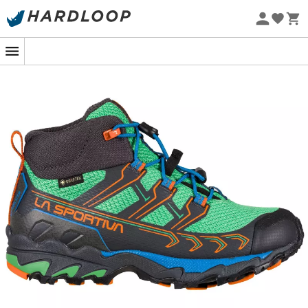
Sommarerbjudanden 🔥 -5 % EXTRA vid köp av 2 produkter*
kod Summer5
Ekodesignad