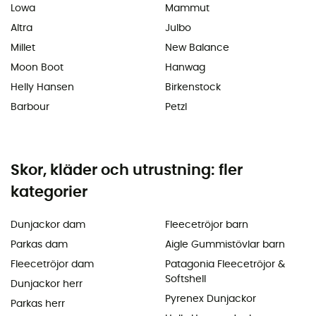
Lowa
Mammut
Altra
Julbo
Millet
New Balance
Moon Boot
Hanwag
Helly Hansen
Birkenstock
Barbour
Petzl
Skor, kläder och utrustning: fler
kategorier
Dunjackor dam
Fleecetröjor barn
Parkas dam
Aigle Gummistövlar barn
Fleecetröjor dam
Patagonia Fleecetröjor &
Softshell
Dunjackor herr
Pyrenex Dunjackor
Parkas herr