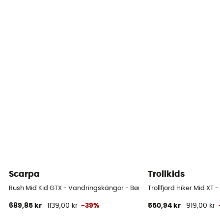
Scarpa
Trollkids
Rush Mid Kid GTX - Vandringskängor - Børn
Trollfjord Hiker Mid XT
689,85 kr
1139,00 kr
-39%
550,94 kr
919,00 kr