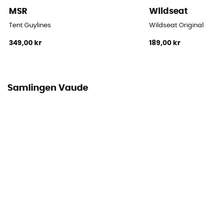
MSR
Wildseat
Antal stänger
Tent Guylines
Wildseat Original
3
349,00 kr
189,00 kr
Stängernas material
Aluminium DAC
Samlingen Vaude
Liggunderlag
Ingår ej