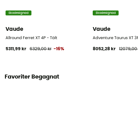
Ekodesignad
Ekodesignad
Vaude
Vaude
Allround Ferret XT 4P - Tält
Adventure Taurus XT 3P
5311,99 kr
6329,00 kr
-16%
8052,28 kr
12079,00 
Favoriter Begagnat