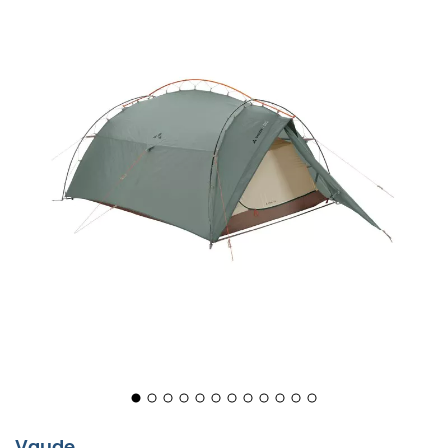
Föreställ dig själv efter en lång dag av vandring, redo
att sätta upp ditt läger på nolltid. Det är här
Allround
Mark 3P
från
VAUDE
kommer in i bilden, ett exceptionellt
tält som kombinerar
snabbhet och enkel montering
.
Med en förbluffande enkelhet, lägg det på marken, fäst
Vaude