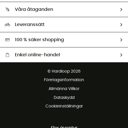
Vilka är vi?
Retur & återbetalning
Våra åtaganden
HardGuides
Storleksguide
Vårt fotavtryck
Ambassadörer
Leveranssätt
Second hand
Miljöanpassat urval
100 % säker shopping
Enkel online-handel
Fraktfritt från 1500 kr
© Hardloop 2026
Gratis retur inom 100 dagar
Företagsinformation
Gratis kundservice
Allmänna Villkor
Dataskydd
Cookieinställningar
Fler äventyr