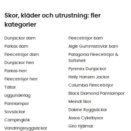
Skor, kläder och utrustning: fler
kategorier
Dunjackor dam
Fleecetröjor barn
Parkas dam
Aigle Gummistövlar barn
Fleecetröjor dam
Patagonia Fleecetröjor &
Softshell
Dunjackor herr
Pyrenex Dunjackor
Parkas herr
Helly Hansen Jackor
Fleecetröjor herr
Columbia Fleecetröjor
Tältar
Black Diamond Pannlampor
Liggunderlag
Meindl Skor
Pannlampor
Dakine Ryggsäckar
Sovsäckar
Assos Cykelbyxor
Campingkök
Giro Hjälmar
Vandringsryggsäckar