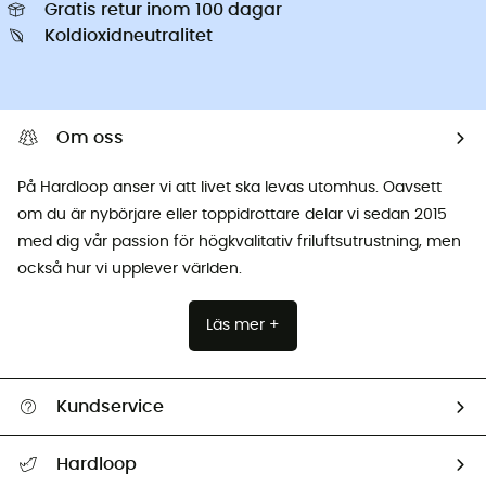
Gratis retur inom 100 dagar
Koldioxidneutralitet
Om oss
På Hardloop anser vi att livet ska levas utomhus. Oavsett
om du är nybörjare eller toppidrottare delar vi sedan 2015
med dig vår passion för högkvalitativ friluftsutrustning, men
också hur vi upplever världen.
Läs mer +
Kundservice
Hjälp & Kontakt
Hardloop
Spåra mitt paket