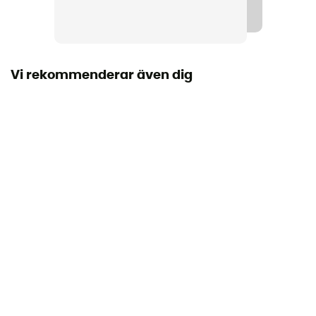
Allround Mark 3P
Märke
Fair Wear Foundation
Vi rekommenderar även dig
Kapacitet
3 personer
Fristående
Ja
Form på tältet
Kupol
Antal öppningar
2
Antal absider
2