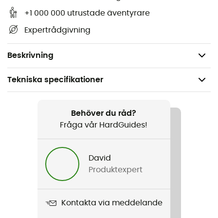
+1 000 000 utrustade äventyrare
med beprövad elastisk fästning från Mark-serien
Expertrådgivning
mycket snabb och enkel montering
Innerduk upphängd för regnsäker montering
Beskrivning
Tekniska specifikationer
Rekommenderad för
Vandring / Bivack
Behöver du råd?
Fråga vår HardGuides!
Kön
Herr / Dam
David
Produktexpert
Vikt
3 580 g
Kontakta via meddelande
Produktnamn