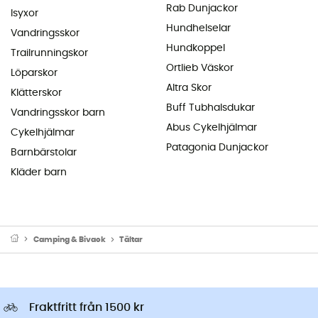
Rab Dunjackor
Isyxor
Hundhelselar
Vandringsskor
Hundkoppel
Trailrunningskor
Ortlieb Väskor
Löparskor
Altra Skor
Klätterskor
Buff Tubhalsdukar
Vandringsskor barn
Abus Cykelhjälmar
Cykelhjälmar
Patagonia Dunjackor
Barnbärstolar
Kläder barn
Camping & Bivack
Tältar
Fraktfritt från 1500 kr