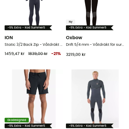
Ny
-5% Extra - Kod Summer5
-5% Extra - Kod Summer5
ION
Oxbow
Static 3/2 Back Zip - Våtdräkt för surfing - Herr
Drift 5/4 mm - Våtdräkt för surfing - Dam
1459,47 kr
1839,00 kr
-
21
%
3219,00 kr
Ekodesignad
-5% Extra - Kod Summer5
-5% Extra - Kod Summer5