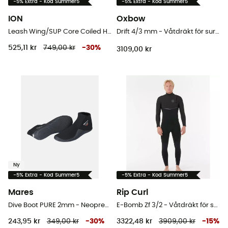
-5% Extra - Kod Summer5
-5% Extra - Kod Summer5
ION
Oxbow
Leash Wing/SUP Core Coiled Hip Safety - Leash
Drift 4/3 mm - Våtdräkt för surfing - Dam
525,11 kr
749,00 kr
-
30
%
3109,00 kr
Ny
-5% Extra - Kod Summer5
-5% Extra - Kod Summer5
Mares
Rip Curl
Dive Boot PURE 2mm - Neoprenskor
E-Bomb Zf 3/2 - Våtdräkt för surfing - Herr
243,95 kr
349,00 kr
-
30
%
3322,48 kr
3909,00 kr
-
15
%