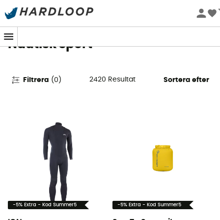
Sommarerbjudanden 🔥 -5 % EXTRA vid köp av 2 produkter*
kod Summer5
Nautisk sport
2420
Resultat
Filtrera
(
0
)
Sortera efter
-5% Extra - Kod Summer5
-5% Extra - Kod Summer5