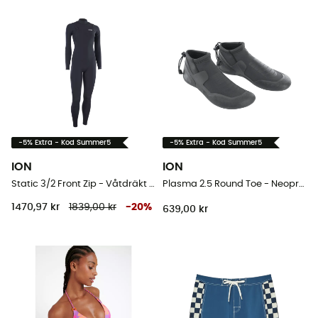
-5% Extra - Kod Summer5
-5% Extra - Kod Summer5
ION
ION
Static 3/2 Front Zip - Våtdräkt för surfing - Dam
Plasma 2.5 Round Toe - Neoprenskor
1470,97 kr
1839,00 kr
-
20
%
639,00 kr