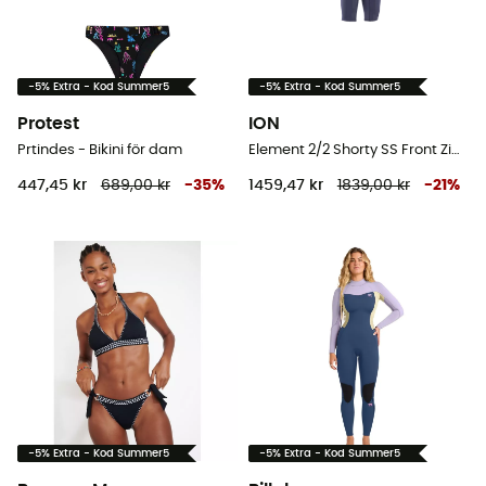
-5% Extra - Kod Summer5
-5% Extra - Kod Summer5
Protest
ION
Prtindes - Bikini för dam
Element 2/2 Shorty SS Front Zip - Våtdräkt för surfing - Herr
447,45 kr
689,00 kr
-
35
%
1459,47 kr
1839,00 kr
-
21
%
-5% Extra - Kod Summer5
-5% Extra - Kod Summer5