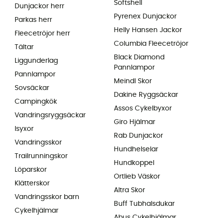
Softshell
Dunjackor herr
Pyrenex Dunjackor
Parkas herr
Helly Hansen Jackor
Fleecetröjor herr
Columbia Fleecetröjor
Tältar
Black Diamond
Liggunderlag
Pannlampor
Pannlampor
Meindl Skor
Sovsäckar
Dakine Ryggsäckar
Campingkök
Assos Cykelbyxor
Vandringsryggsäckar
Giro Hjälmar
Isyxor
Rab Dunjackor
Vandringsskor
Hundhelselar
Trailrunningskor
Hundkoppel
Löparskor
Ortlieb Väskor
Klätterskor
Altra Skor
Vandringsskor barn
Buff Tubhalsdukar
Cykelhjälmar
Abus Cykelhjälmar