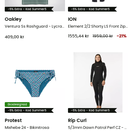
-5% Extra - Kod Summer5
-5% Extra - Kod Summer5
Oakley
ION
Ventura Ss Rashguard - Lycras - Herr
Element 2/2 Shorty LS Front Zip - Våtdräkt för surfing - Herr
1555,44 kr
1959,00 kr
-
21
%
409,00 kr
Ekodesignad
-5% Extra - Kod Summer5
-5% Extra - Kod Summer5
Protest
Rip Curl
Mixhebe 24 - Bikinitrosa
5/3mm Dawn Patrol Perf CZ - Våtdräkt för surfing - Dam