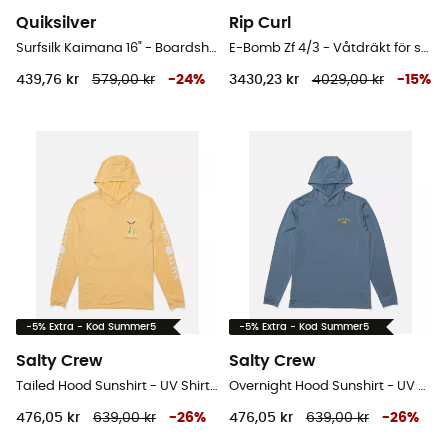
Quiksilver
Rip Curl
Surfsilk Kaimana 16" - Boardshorts - Herr
E-Bomb Zf 4/3 - Våtdräkt för surfing - Herr
439,76 kr
579,00 kr
-
24
%
3430,23 kr
4029,00 kr
-
15
%
-5% Extra - Kod Summer5
-5% Extra - Kod Summer5
Salty Crew
Salty Crew
Tailed Hood Sunshirt - UV Shirts - Herr
Overnight Hood Sunshirt - UV Shirts - Herr
476,05 kr
639,00 kr
-
26
%
476,05 kr
639,00 kr
-
26
%