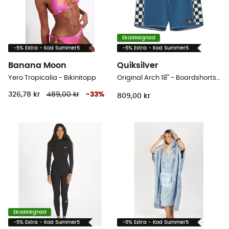
Ekodesignad
-5% Extra - Kod Summer5
-5% Extra - Kod Summer5
Banana Moon
Quiksilver
Yero Tropicalia - Bikinitopp
Original Arch 18" - Boardshorts - Herr
326,78 kr
489,00 kr
-
33
%
809,00 kr
Ekodesignad
-5% Extra - Kod Summer5
-5% Extra - Kod Summer5