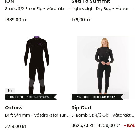
ION
Sea To Summit
Static 3/2 Front Zip - Våtdräkt för surfing - Herr
Lightweight Dry Bag - Vattentät väska
1839,00 kr
179,00 kr
Ny
-5% Extra - Kod Summer5
-5% Extra - Kod Summer5
Oxbow
Rip Curl
Drift 5/4 mm - Våtdräkt för surfing - Herr
E-Bomb Cz 4/3 Gb - Våtdräkt för surfing - Dam
3625,73 kr
4259,00 kr
-
15
%
3219,00 kr