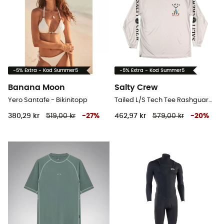
-5% Extra - Kod Summer5
-5% Extra - Kod Summer5
Banana Moon
Salty Crew
Yero Santafe - Bikinitopp
Tailed L/S Tech Tee Rashguard - UV Shirts - Herr
380,29 kr
519,00 kr
-
27
%
462,97 kr
579,00 kr
-
20
%