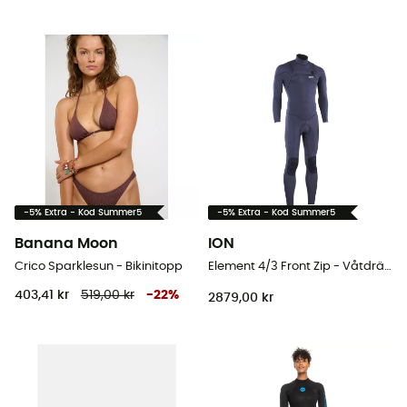
-5% Extra - Kod Summer5
-5% Extra - Kod Summer5
Banana Moon
ION
Crico Sparklesun - Bikinitopp
Element 4/3 Front Zip - Våtdräkt för surfing - Herr
403,41 kr
519,00 kr
-
22
%
2879,00 kr