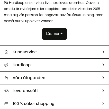
På Hardloop anser vi att livet ska levas utomhus. Oavsett
om du är nybörjare eller toppidrottare delar vi sedan 2015
med dig vår passion för högkvalitativ friluftsutrustning, men
också hur vi upplever världen.
Läs mer +
Kundservice
Hjälp & Kontakt
Hardloop
Spåra mitt paket
Vilka är vi?
Retur & återbetalning
Våra åtaganden
HardGuides
Storleksguide
Vårt fotavtryck
Ambassadörer
Leveranssätt
Second hand
Miljöanpassat urval
100 % säker shopping