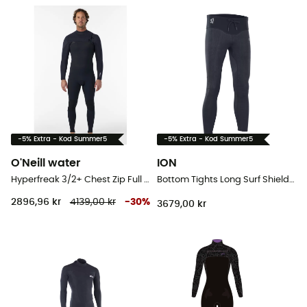
-5% Extra - Kod Summer5
-5% Extra - Kod Summer5
O'Neill water
ION
Hyperfreak 3/2+ Chest Zip Full - Våtdräkt för surfing - Herr
Bottom Tights Long Surf Shield - Neoprenbyxor
2896,96 kr
4139,00 kr
-
30
%
3679,00 kr