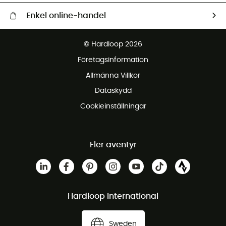
Enkel online-handel
Fraktfritt från 1500 kr
© Hardloop 2026
Gratis retur inom 100 dagar
Företagsinformation
Gratis kundservice
Allmänna Villkor
Dataskydd
Cookieinställningar
Fler äventyr
Hardloop International
Sweden