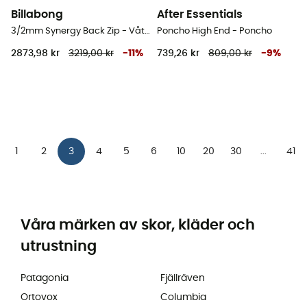
Billabong
After Essentials
3/2mm Synergy Back Zip - Våtdräkt för surfing - Dam
Poncho High End - Poncho
2873,98 kr
3219,00 kr
-
11
%
739,26 kr
809,00 kr
-
9
%
1
2
3
4
5
6
10
20
30
41
...
Våra märken av skor, kläder och
utrustning
Patagonia
Fjällräven
Ortovox
Columbia