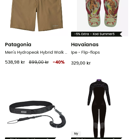
-5% Extra - Kod Summer5
Patagonia
Havaianas
Men's Hydropeak Hybrid Walk Shorts - Badshort för herr
Ipe - Flip-flops
538,98 kr
899,00 kr
-
40
%
329,00 kr
Ny