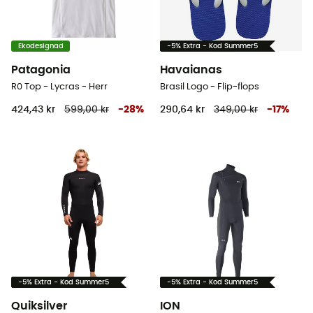
Ekodesignad
-5% Extra - Kod Summer5
Patagonia
Havaianas
R0 Top - Lycras - Herr
Brasil Logo - Flip-flops
424,43 kr
599,00 kr
-
28
%
290,64 kr
349,00 kr
-
17
%
-5% Extra - Kod Summer5
-5% Extra - Kod Summer5
Quiksilver
ION