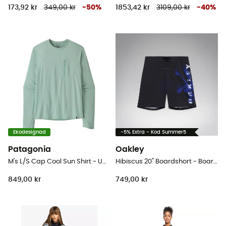
173,92 kr
349,00 kr
-
50
%
1853,42 kr
3109,00 kr
-
40
%
Ekodesignad
-5% Extra - Kod Summer5
Patagonia
Oakley
M's L/S Cap Cool Sun Shirt - UV Shirts - Herr
Hibiscus 20'' Boardshort - Boardshorts - Herr
849,00 kr
749,00 kr