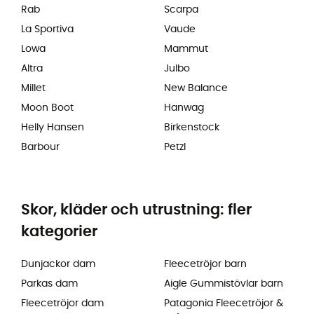
Rab
Scarpa
La Sportiva
Vaude
Lowa
Mammut
Altra
Julbo
Millet
New Balance
Moon Boot
Hanwag
Helly Hansen
Birkenstock
Barbour
Petzl
Skor, kläder och utrustning: fler
kategorier
Dunjackor dam
Fleecetröjor barn
Parkas dam
Aigle Gummistövlar barn
Fleecetröjor dam
Patagonia Fleecetröjor &