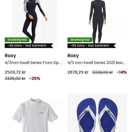
Ekodesignad
Ekodesignad
-5% Extra - Kod Summer5
-5% Extra - Kod Summer5
Roxy
Roxy
4/3mm Swell Series Front Zip GBS - Våtdräkt för surfing - Dam
4/3 mm Swell Series 2022 Back Zip GBS - Våtdräkt för surfing - Dam
2509,72 kr
2878,29 kr
3339,00 kr
-
14
%
3339,00 kr
-
25
%