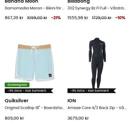
Banana Moon
Billabong
Damomadia Maran - Bikini för dam
302 Synergy Bz Fl Full - Våtdräkt för surfing - Dam
867,39 kr
1099,00 kr
-
21
%
1555,98 kr
1729,00 kr
-
10
%
Ekodesignad
-5% Extra - Kod Summer5
-5% Extra - Kod Summer5
Quiksilver
ION
Original Scallop 18" - Boardshorts - Herr
Amaze Core 4/3 Back Zip - Våtdräkt för surfing - Dam
809,00 kr
3679,00 kr