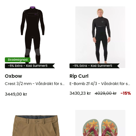
Ekodesignad
-5% Extra - Kod Summer5
-5% Extra - Kod Summer5
Oxbow
Rip Curl
Crest 3/2 mm - Våtdräkt för surfing - Herr
E-Bomb Zf 4/3 - Våtdräkt för surfing - Herr
3430,23 kr
4029,00 kr
-
15
%
3449,00 kr