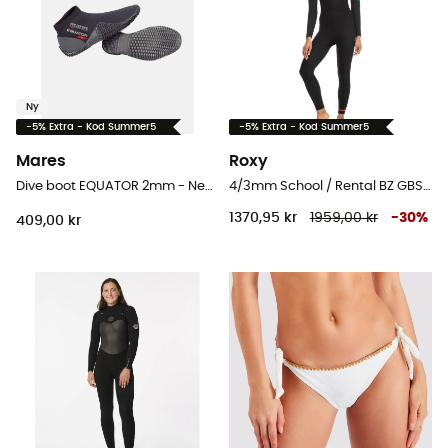
Ny
-5% Extra - Kod Summer5
-5% Extra - Kod Summer5
Mares
Roxy
Dive boot EQUATOR 2mm - Neoprenskor
4/3mm School / Rental BZ GBS - Våtdräkt för surfing - Dam
1370,95 kr
1959,00 kr
-
30
%
409,00 kr