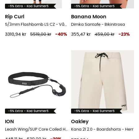
-5% Extra - Kod Summer5
-5% Extra - Kod Summer5
Rip Curl
Banana Moon
5/3mm Flashbomb LS CZ - Våtdräkt för surfing - Dam
Dimka Santafe - Bikinitrosa
3310,94 kr
5519,00 kr
-
40
%
355,47 kr
459,00 kr
-
23
%
-5% Extra - Kod Summer5
-5% Extra - Kod Summer5
ION
Oakley
Leash Wing/SUP Core Coiled Hip - Leash
Kana 21 2.0 - Boardshorts - Herr