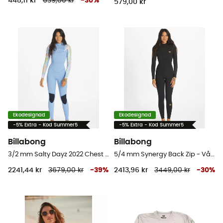
448,11 kr
639,00 kr
-
30
%
579,00 kr
Ekodesignad
Ekodesignad
-5% Extra - Kod Summer5
-5% Extra - Kod Summer5
Billabong
Billabong
3/2 mm Salty Dayz 2022 Chest Zip - Våtdräkt för surfing - Dam
5/4 mm Synergy Back Zip - Våtdräkt för surfing - Dam
2241,44 kr
3679,00 kr
-
39
%
2413,96 kr
3449,00 kr
-
30
%