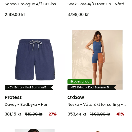
School Prologue 4/3 Bz Gbs - Våtdräkt för surfing - Herr
Seek Core 4/3 Front Zip - Våtdräkt för surfing - Herr
2189,00 kr
3799,00 kr
Ekodesignad
-5% Extra - Kod Summer5
-5% Extra - Kod Summer5
Protest
Oxbow
Davey - Badbyxa - Herr
Neska - Våtdräkt för surfing - Dam
381,15 kr
519,00 kr
-
27
%
953,44 kr
1609,00 kr
-
41
%