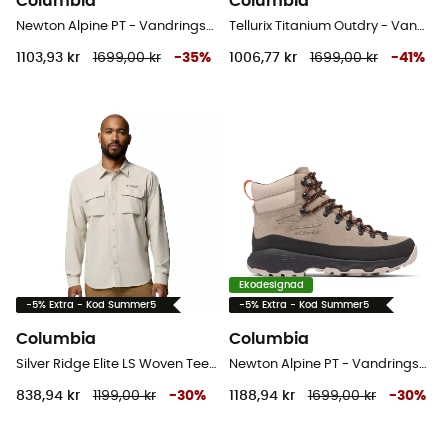
Columbia
Columbia
Newton Alpine PT - Vandringsskor - Herr
Tellurix Titanium Outdry - Vandringsskor - Herr
1103,93 kr
1699,00 kr
-
35
%
1006,77 kr
1699,00 kr
-
41
%
Ekodesignad
-5% Extra - Kod Summer5
-5% Extra - Kod Summer5
Columbia
Columbia
Silver Ridge Elite LS Woven Tee - Skjorta - Herr
Newton Alpine PT - Vandringsskor - Herr
838,94 kr
1199,00 kr
-
30
%
1188,94 kr
1699,00 kr
-
30
%