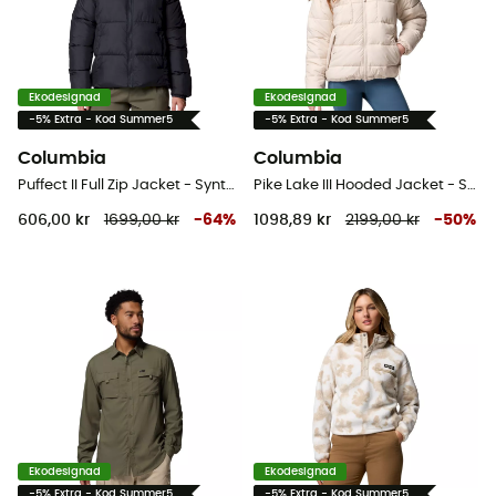
Ekodesignad
Ekodesignad
-5% Extra - Kod Summer5
-5% Extra - Kod Summer5
Columbia
Columbia
Puffect II Full Zip Jacket - Syntetjacka - Dam
Pike Lake III Hooded Jacket - Syntetjacka - Dam
606,00 kr
1699,00 kr
-
64
%
1098,89 kr
2199,00 kr
-
50
%
Ekodesignad
Ekodesignad
-5% Extra - Kod Summer5
-5% Extra - Kod Summer5