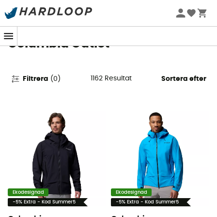
Sommarerbjudanden 🔥 -5 % EXTRA vid köp av 2 produkter*
kod Summer5
Columbia Outlet
1162
Resultat
Filtrera
(
0
)
Sortera efter
Ekodesignad
Ekodesignad
-5% Extra - Kod Summer5
-5% Extra - Kod Summer5