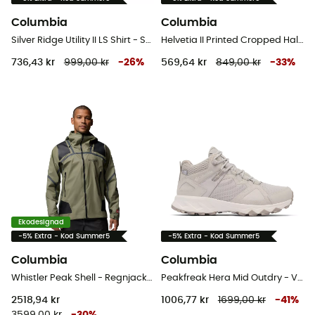
Columbia
Columbia
Silver Ridge Utility II LS Shirt - Skjorta - Herr
Helvetia II Printed Cropped Half Snap - Fleecetröjor - Dam
736,43 kr
999,00 kr
-
26
%
569,64 kr
849,00 kr
-
33
%
Ekodesignad
-5% Extra - Kod Summer5
-5% Extra - Kod Summer5
Columbia
Columbia
Whistler Peak Shell - Regnjacka - Herr
Peakfreak Hera Mid Outdry - Vandringsskor - Dam
2518,94 kr
1006,77 kr
1699,00 kr
-
41
%