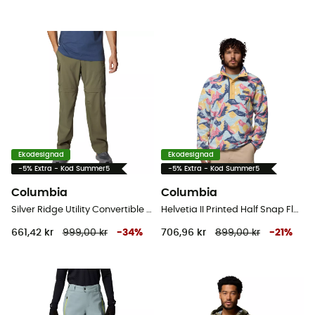
Ekodesignad
Ekodesignad
-5% Extra - Kod Summer5
-5% Extra - Kod Summer5
Columbia
Columbia
Silver Ridge Utility Convertible Pant - Vandringsbyxor - Herr
Helvetia II Printed Half Snap Fleece - Fleecetröjor - Herr
661,42 kr
999,00 kr
-
34
%
706,96 kr
899,00 kr
-
21
%