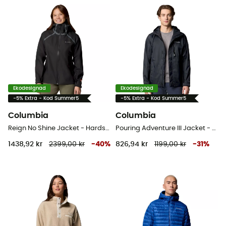
Ekodesignad
Ekodesignad
-5% Extra - Kod Summer5
-5% Extra - Kod Summer5
Columbia
Columbia
Reign No Shine Jacket - Hardshelljacka - Dam
Pouring Adventure III Jacket - Hardshelljacka - Herr
1438,92 kr
2399,00 kr
-
40
%
826,94 kr
1199,00 kr
-
31
%