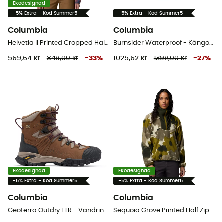
Ekodesignad
-5% Extra - Kod Summer5
-5% Extra - Kod Summer5
Columbia
Columbia
Helvetia II Printed Cropped Half Snap - Fleecetröjor - Dam
Burnsider Waterproof - Kängor - Herr
569,64 kr
849,00 kr
-
33
%
1025,62 kr
1399,00 kr
-
27
%
Ekodesignad
Ekodesignad
-5% Extra - Kod Summer5
-5% Extra - Kod Summer5
Columbia
Columbia
Geoterra Outdry LTR - Vandringskängor - Dam
Sequoia Grove Printed Half Zip - Fleecetröjor - Dam