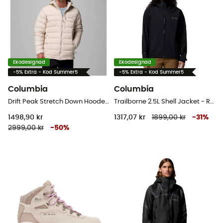
Ekodesignad
Ekodesignad
-5% Extra - Kod Summer5
-5% Extra - Kod Summer5
Columbia
Columbia
Drift Peak Stretch Down Hooded Jacket - Dunjacka - Herr
Trailborne 2.5L Shell Jacket - Regnjacka - Dam
1498,90 kr
1317,07 kr
1899,00 kr
-
31
%
2999,00 kr
-
50
%