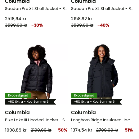
Columbia
Columbia
Saudan Pro 3L Shell Jacket - Regnjacka - Herr
Saudan Pro 3L Shell Jacket - Regnjacka - Herr
2518,94 kr
2158,92 kr
3599,00 kr
-
30
%
3599,00 kr
-
40
%
Ekodesignad
Ekodesignad
-5% Extra - Kod Summer5
-5% Extra - Kod Summer5
Columbia
Columbia
Pike Lake III Hooded Jacket - Syntetjacka - Dam
Longhorn Ridge Insulated Jacket - Parka - Dam
1098,89 kr
2199,00 kr
-
50
%
1374,54 kr
2799,00 kr
-
51
%