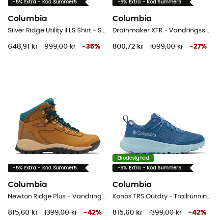
-5% Extra - Kod Summer5
-5% Extra - Kod Summer5
Columbia
Columbia
Silver Ridge Utility II LS Shirt - Skjorta - Herr
Drainmaker XTR - Vandringsskor - Herr
648,91 kr
999,00 kr
-
35
%
800,72 kr
1099,00 kr
-
27
%
Ekodesignad
-5% Extra - Kod Summer5
-5% Extra - Kod Summer5
Columbia
Columbia
Newton Ridge Plus - Vandringsskor Dam
Konos TRS Outdry - Trailrunningskor - Dam
815,60 kr
1399,00 kr
-
42
%
815,60 kr
1399,00 kr
-
42
%