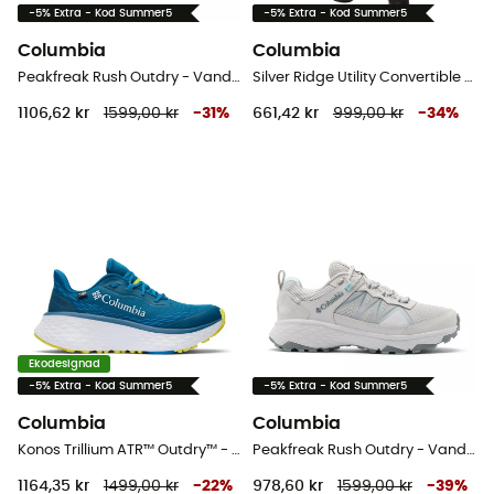
-5% Extra - Kod Summer5
-5% Extra - Kod Summer5
Columbia
Columbia
Peakfreak Rush Outdry - Vandringsskor - Herr
Silver Ridge Utility Convertible Pant - Vandringsbyxor - Herr
1106,62 kr
1599,00 kr
-
31
%
661,42 kr
999,00 kr
-
34
%
Ekodesignad
-5% Extra - Kod Summer5
-5% Extra - Kod Summer5
Columbia
Columbia
Konos Trillium ATR™ Outdry™ - Trailrunningskor - Herr
Peakfreak Rush Outdry - Vandringsskor - Dam
1164,35 kr
1499,00 kr
-
22
%
978,60 kr
1599,00 kr
-
39
%