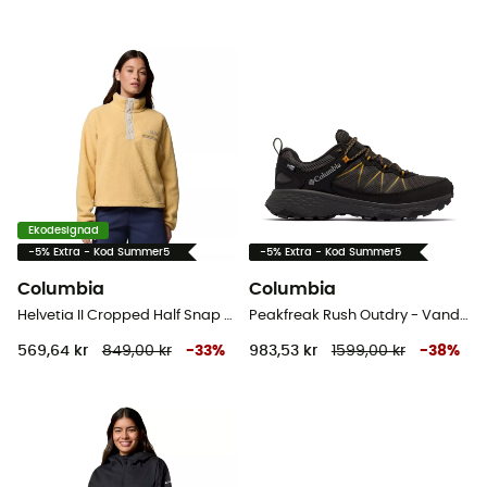
Ekodesignad
-5% Extra - Kod Summer5
-5% Extra - Kod Summer5
Columbia
Columbia
Helvetia II Cropped Half Snap Fleece - Fleecetröjor - Dam
Peakfreak Rush Outdry - Vandringsskor - Herr
569,64 kr
849,00 kr
-
33
%
983,53 kr
1599,00 kr
-
38
%