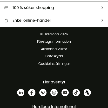
Miljöanpassat urval
100 % säker shopping
Enkel online-handel
Fraktfritt från 1500 kr
© Hardloop 2026
Gratis retur inom 100 dagar
Företagsinformation
Gratis kundservice
Allmänna Villkor
Dataskydd
Cookieinställningar
Fler äventyr
Hardloop International