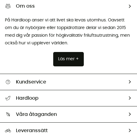
Om oss
På Hardloop anser vi att livet ska levas utomhus. Oavsett
om du är nybörjare eller toppidrottare delar vi sedan 2015
med dig vår passion för högkvalitativ friluftsutrustning, men
också hur vi upplever världen.
Läs mer +
Kundservice
Hjälp & Kontakt
Hardloop
Spåra mitt paket
Vilka är vi?
Retur & återbetalning
Våra åtaganden
HardGuides
Storleksguide
Vårt fotavtryck
Ambassadörer
Leveranssätt
Second hand