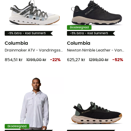
Ekodesignad
-5% Extra - Kod Summer5
-5% Extra - Kod Summer5
Columbia
Columbia
Drainmaker ATV - Vandringsskor - Herr
Newton Nimble Leather - Vandringsskor - Herr
854,51 kr
1099,00 kr
-
22
%
625,27 kr
1299,00 kr
-
52
%
Ekodesignad