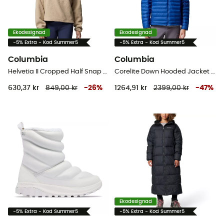
Ekodesignad
Ekodesignad
-5% Extra - Kod Summer5
-5% Extra - Kod Summer5
Columbia
Columbia
Helvetia II Cropped Half Snap Fleece - Fleecetröjor - Dam
Corelite Down Hooded Jacket - Dunjacka - Herr
630,37 kr
849,00 kr
-
26
%
1264,91 kr
2399,00 kr
-
47
%
Ekodesignad
-5% Extra - Kod Summer5
-5% Extra - Kod Summer5