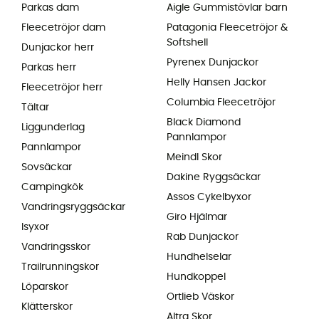
Parkas dam
Aigle Gummistövlar barn
Fleecetröjor dam
Patagonia Fleecetröjor &
Softshell
Dunjackor herr
Pyrenex Dunjackor
Parkas herr
Helly Hansen Jackor
Fleecetröjor herr
Columbia Fleecetröjor
Tältar
Black Diamond
Liggunderlag
Pannlampor
Pannlampor
Meindl Skor
Sovsäckar
Dakine Ryggsäckar
Campingkök
Assos Cykelbyxor
Vandringsryggsäckar
Giro Hjälmar
Isyxor
Rab Dunjackor
Vandringsskor
Hundhelselar
Trailrunningskor
Hundkoppel
Löparskor
Ortlieb Väskor
Klätterskor
Altra Skor