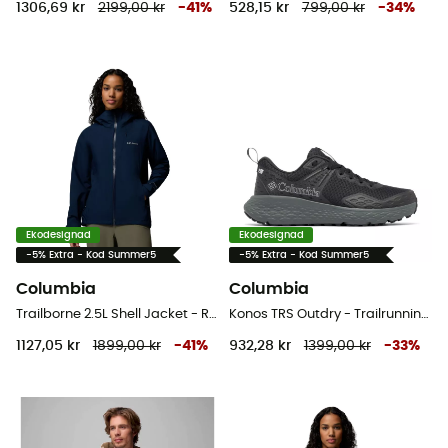
1306,69 kr
2199,00 kr
-
41
%
528,15 kr
799,00 kr
-
34
%
Ekodesignad
Ekodesignad
-5% Extra - Kod Summer5
-5% Extra - Kod Summer5
Columbia
Columbia
Trailborne 2.5L Shell Jacket - Regnjacka - Dam
Konos TRS Outdry - Trailrunningskor - Herr
1127,05 kr
1899,00 kr
-
41
%
932,28 kr
1399,00 kr
-
33
%