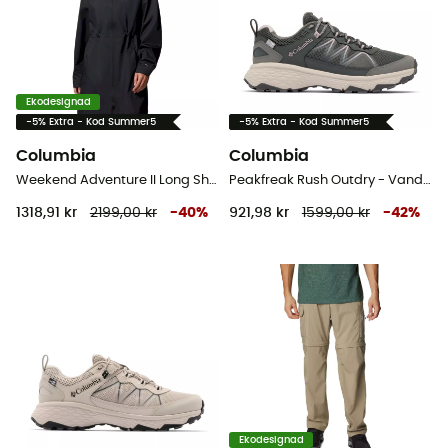
Ekodesignad
-5% Extra - Kod Summer5
-5% Extra - Kod Summer5
Columbia
Columbia
Weekend Adventure II Long Shell - Hardshelljacka - Dam
Peakfreak Rush Outdry - Vandringsskor - Dam
1318,91 kr
2199,00 kr
-
40
%
921,98 kr
1599,00 kr
-
42
%
Ekodesignad