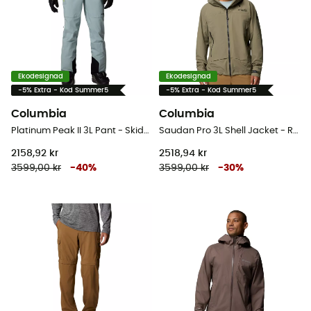
Ekodesignad
Ekodesignad
-5% Extra - Kod Summer5
-5% Extra - Kod Summer5
Columbia
Columbia
Platinum Peak II 3L Pant - Skidbyxa - Dam
Saudan Pro 3L Shell Jacket - Regnjacka - Herr
2158,92 kr
2518,94 kr
3599,00 kr
-
40
%
3599,00 kr
-
30
%