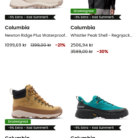
Ekodesignad
-5% Extra - Kod Summer5
-5% Extra - Kod Summer5
Columbia
Columbia
Newton Ridge Plus Waterproof Amped - Vandringsskor - Dam
Whistler Peak Shell - Regnjacka - Herr
1099,69 kr
1399,00 kr
-
21
%
2506,94 kr
3599,00 kr
-
30
%
Ekodesignad
-5% Extra - Kod Summer5
-5% Extra - Kod Summer5