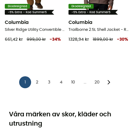
Ekodesignad
Ekodesignad
-5% Extra - Kod Summer5
-5% Extra - Kod Summer5
Columbia
Columbia
Silver Ridge Utility Convertible Pant - Vandringsbyxor - Herr
Trailborne 2.5L Shell Jacket - Regnjacka - Herr
661,42 kr
999,00 kr
-
34
%
1328,94 kr
1899,00 kr
-
30
%
1
2
3
4
10
20
...
Våra märken av skor, kläder och
utrustning