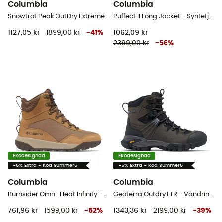
Columbia
Columbia
Snowtrot Peak OutDry Extreme - Vinterkängor - Dam
Puffect II Long Jacket - Syntetjacka - Dam
1127,05 kr
1899,00 kr
-
41
%
1062,09 kr
2399,00 kr
-
56
%
Ekodesignad
Ekodesignad
-5% Extra - Kod Summer5
-5% Extra - Kod Summer5
Columbia
Columbia
Burnsider Omni-Heat Infinity - Vinterkängor - Herr
Geoterra Outdry LTR - Vandringskängor - Dam
761,96 kr
1599,00 kr
-
52
%
1343,36 kr
2199,00 kr
-
39
%