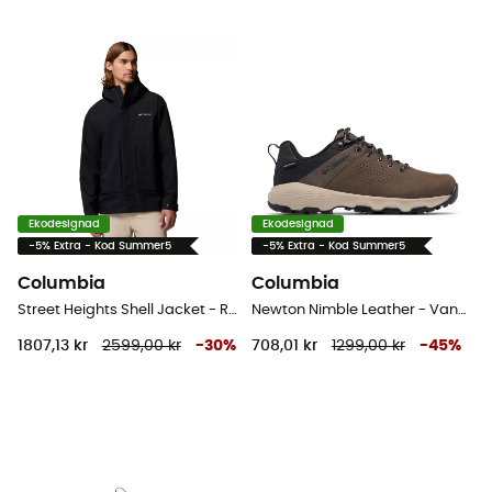
Ekodesignad
Ekodesignad
-5% Extra - Kod Summer5
-5% Extra - Kod Summer5
Columbia
Columbia
Street Heights Shell Jacket - Regnjacka - Herr
Newton Nimble Leather - Vandringsskor - Herr
1807,13 kr
2599,00 kr
-
30
%
708,01 kr
1299,00 kr
-
45
%