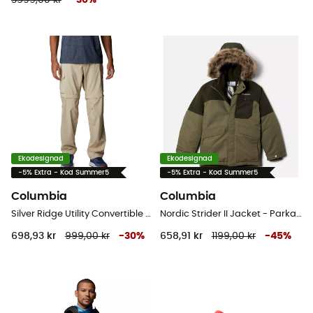
3599,00 kr
-
30
%
Ekodesignad
Ekodesignad
-5% Extra - Kod Summer5
-5% Extra - Kod Summer5
Columbia
Columbia
Silver Ridge Utility Convertible Pant - Vandringsbyxor - Herr
Nordic Strider II Jacket - Parka - Børn
698,93 kr
999,00 kr
-
30
%
658,91 kr
1199,00 kr
-
45
%