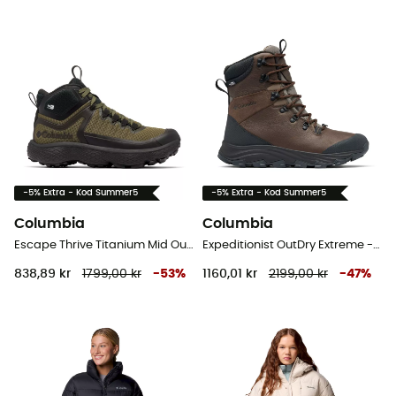
-5% Extra - Kod Summer5
-5% Extra - Kod Summer5
Columbia
Columbia
Escape Thrive Titanium Mid Outdry - Vandringsskor - Herr
Expeditionist OutDry Extreme - Vinterkängor - Herr
838,89 kr
1799,00 kr
-
53
%
1160,01 kr
2199,00 kr
-
47
%