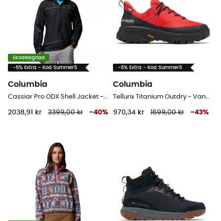
Ekodesignad
-5% Extra - Kod Summer5
-5% Extra - Kod Summer5
Columbia
Columbia
Cassiar Pro ODX Shell Jacket - Regnjacka - Herr
Tellurix Titanium Outdry - Vandringsskor - Dam
2038,91 kr
3399,00 kr
-
40
%
970,34 kr
1699,00 kr
-
43
%