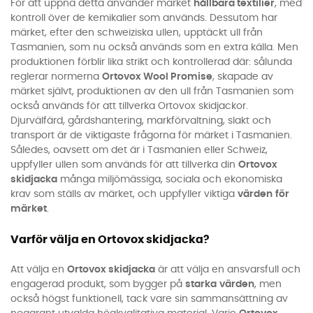
För att uppnå detta använder märket
hållbara textilier
, med
kontroll över de kemikalier som används. Dessutom har
märket, efter den schweiziska ullen, upptäckt ull från
Tasmanien, som nu också används som en extra källa. Men
produktionen förblir lika strikt och kontrollerad där: sålunda
reglerar normerna
Ortovox Wool Promise
, skapade av
märket självt, produktionen av den ull från Tasmanien som
också används för att tillverka Ortovox skidjackor.
Djurvälfärd, gårdshantering, markförvaltning, slakt och
transport är de viktigaste frågorna för märket i Tasmanien.
Således, oavsett om det är i Tasmanien eller Schweiz,
uppfyller ullen som används för att tillverka din
Ortovox
skidjacka
många miljömässiga, sociala och ekonomiska
krav som ställs av märket, och uppfyller viktiga
värden
för
märket
.
Varför välja en Ortovox skidjacka?
Att välja en
Ortovox skidjacka
är att välja en ansvarsfull och
engagerad produkt, som bygger på
starka
värden
, men
också högst funktionell, tack vare sin sammansättning av