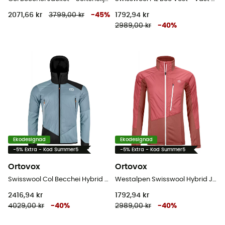
2071,66 kr
3799,00 kr
-
45
%
1792,94 kr
2989,00 kr
-
40
%
Ekodesignad
Ekodesignad
-5% Extra - Kod Summer5
-5% Extra - Kod Summer5
Ortovox
Ortovox
Swisswool Col Becchei Hybrid Jacket - Softshelljacka - Herr
Westalpen Swisswool Hybrid Jacket - Hybridjackor - Dam
2416,94 kr
1792,94 kr
4029,00 kr
-
40
%
2989,00 kr
-
40
%