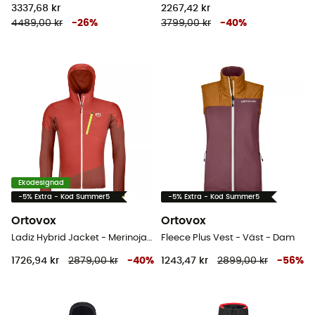
3337,68 kr
2267,42 kr
4489,00 kr
-
26
%
3799,00 kr
-
40
%
Ekodesignad
-5% Extra - Kod Summer5
-5% Extra - Kod Summer5
Ortovox
Ortovox
Ladiz Hybrid Jacket - Merinojacka - Herrer
Fleece Plus Vest - Väst - Dam
1726,94 kr
2879,00 kr
-
40
%
1243,47 kr
2899,00 kr
-
56
%