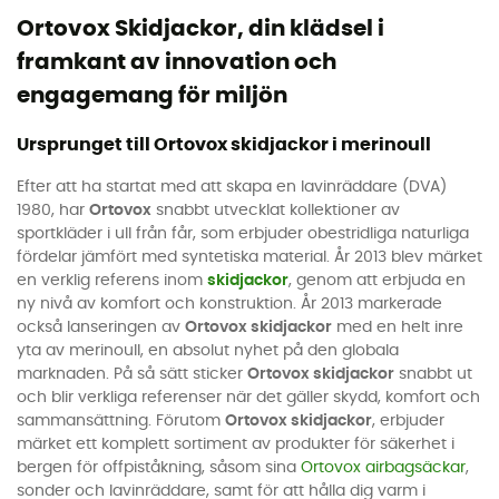
Ortovox Skidjackor, din klädsel i
framkant av innovation och
engagemang för miljön
Ursprunget till Ortovox skidjackor i merinoull
Efter att ha startat med att skapa en lavinräddare (DVA)
1980, har
Ortovox
snabbt utvecklat kollektioner av
sportkläder i ull från får, som erbjuder obestridliga naturliga
fördelar jämfört med syntetiska material. År 2013 blev märket
en verklig referens inom
skidjackor
, genom att erbjuda en
ny nivå av komfort och konstruktion. År 2013 markerade
också lanseringen av
Ortovox skidjackor
med en helt inre
yta av merinoull, en absolut nyhet på den globala
marknaden. På så sätt sticker
Ortovox skidjackor
snabbt ut
och blir verkliga referenser när det gäller skydd, komfort och
sammansättning. Förutom
Ortovox skidjackor
, erbjuder
märket ett komplett sortiment av produkter för säkerhet i
bergen för offpiståkning, såsom sina
Ortovox airbagsäckar
,
sonder och lavinräddare, samt för att hålla dig varm i