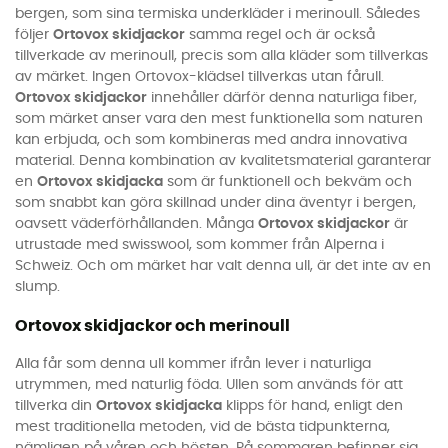
bergen, som sina termiska underkläder i merinoull. Således
följer
Ortovox skidjackor
samma regel och är också
tillverkade av merinoull, precis som alla kläder som tillverkas
av märket. Ingen Ortovox-klädsel tillverkas utan fårull.
Ortovox skidjackor
innehåller därför denna naturliga fiber,
som märket anser vara den mest funktionella som naturen
kan erbjuda, och som kombineras med andra innovativa
material. Denna kombination av kvalitetsmaterial garanterar
en
Ortovox skidjacka
som är funktionell och bekväm och
som snabbt kan göra skillnad under dina äventyr i bergen,
oavsett väderförhållanden. Många
Ortovox skidjackor
är
utrustade med swisswool, som kommer från Alperna i
Schweiz. Och om märket har valt denna ull, är det inte av en
slump.
Ortovox skidjackor och merinoull
Alla får som denna ull kommer ifrån lever i naturliga
utrymmen, med naturlig föda. Ullen som används för att
tillverka din
Ortovox skidjacka
klipps för hand, enligt den
mest traditionella metoden, vid de bästa tidpunkterna,