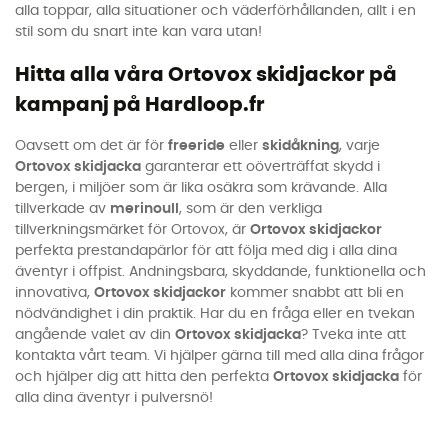
alla toppar, alla situationer och väderförhållanden, allt i en
stil som du snart inte kan vara utan!
Hitta alla våra Ortovox skidjackor på
kampanj på Hardloop.fr
Oavsett om det är för
freeride
eller
skidåkning
, varje
Ortovox skidjacka
garanterar ett oöverträffat skydd i
bergen, i miljöer som är lika osäkra som krävande. Alla
tillverkade av
merinoull
, som är den verkliga
tillverkningsmärket för Ortovox, är
Ortovox skidjackor
perfekta prestandapärlor för att följa med dig i alla dina
äventyr i offpist. Andningsbara, skyddande, funktionella och
innovativa,
Ortovox skidjackor
kommer snabbt att bli en
nödvändighet i din praktik. Har du en fråga eller en tvekan
angående valet av din
Ortovox skidjacka
? Tveka inte att
kontakta vårt team. Vi hjälper gärna till med alla dina frågor
och hjälper dig att hitta den perfekta
Ortovox skidjacka
för
alla dina äventyr i pulversnö!