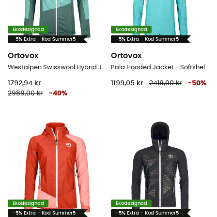
Ekodesignad
Ekodesignad
-5% Extra - Kod Summer5
-5% Extra - Kod Summer5
Ortovox
Ortovox
Westalpen Swisswool Hybrid Jacket - Hybridjackor - Dam
Pala Hooded Jacket - Softshelljacka - Dam
1792,94 kr
1199,05 kr
2419,00 kr
-
50
%
2989,00 kr
-
40
%
Ekodesignad
Ekodesignad
-5% Extra - Kod Summer5
-5% Extra - Kod Summer5