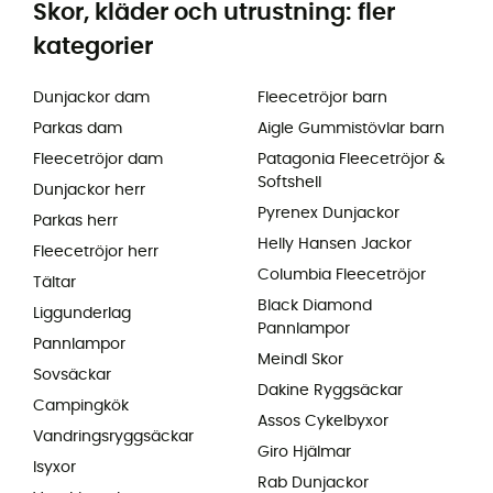
Skor, kläder och utrustning: fler
kategorier
Dunjackor dam
Fleecetröjor barn
Parkas dam
Aigle Gummistövlar barn
Fleecetröjor dam
Patagonia Fleecetröjor &
Softshell
Dunjackor herr
Pyrenex Dunjackor
Parkas herr
Helly Hansen Jackor
Fleecetröjor herr
Columbia Fleecetröjor
Tältar
Black Diamond
Liggunderlag
Pannlampor
Pannlampor
Meindl Skor
Sovsäckar
Dakine Ryggsäckar
Campingkök
Assos Cykelbyxor
Vandringsryggsäckar
Giro Hjälmar
Isyxor
Rab Dunjackor