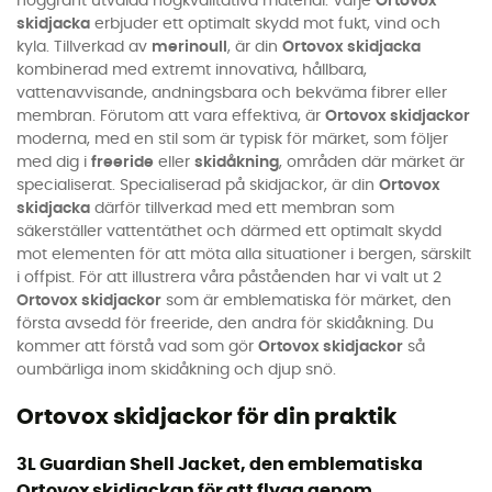
noggrant utvalda högkvalitativa material. Varje
Ortovox
skidjacka
erbjuder ett optimalt skydd mot fukt, vind och
kyla. Tillverkad av
merinoull
, är din
Ortovox skidjacka
kombinerad med extremt innovativa, hållbara,
vattenavvisande, andningsbara och bekväma fibrer eller
membran. Förutom att vara effektiva, är
Ortovox skidjackor
moderna, med en stil som är typisk för märket, som följer
med dig i
freeride
eller
skidåkning
, områden där märket är
specialiserat. Specialiserad på skidjackor, är din
Ortovox
skidjacka
därför tillverkad med ett membran som
säkerställer vattentäthet och därmed ett optimalt skydd
mot elementen för att möta alla situationer i bergen, särskilt
i offpist. För att illustrera våra påståenden har vi valt ut 2
Ortovox skidjackor
som är emblematiska för märket, den
första avsedd för freeride, den andra för skidåkning. Du
kommer att förstå vad som gör
Ortovox skidjackor
så
oumbärliga inom skidåkning och djup snö.
Ortovox skidjackor för din praktik
3L Guardian Shell Jacket, den emblematiska
Ortovox skidjackan för att flyga genom