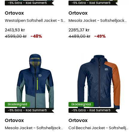
-5% Extra - Kod Summer5
-5% Extra - Kod Summer5
Ortovox
Ortovox
Westalpen Softshell Jacket - Softshelljacka - Dam
Mesola Jacket - Softshelljacka - Herr
2413,93 kr
2285,37 kr
4599,00 kr
-
48
%
4489,00 kr
-
49
%
Ekodesignad
Ekodesignad
-5% Extra - Kod Summer5
-5% Extra - Kod Summer5
Ortovox
Ortovox
Mesola Jacket - Softshelljacka - Herr
Col Becchei Jacket - Softshelljacka - Herr