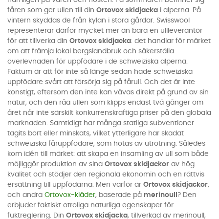
nämligen på våren och hösten. På sommaren befinner sig
fåren som ger ullen till din
Ortovox skidjacka
i alperna. På
vintern skyddas de från kylan i stora gårdar. Swisswool
representerar därför mycket mer än bara en ullleverantör
för att tillverka din
Ortovox skidjacka
: det handlar för märket
om att främja lokal bergslandbruk och säkerställa
överlevnaden för uppfödare i de schweiziska alperna.
Faktum är att för inte så länge sedan hade schweiziska
uppfödare svårt att försörja sig på fårull. Och det är inte
konstigt, eftersom den inte kan vävas direkt på grund av sin
natur, och den råa ullen som klipps endast två gånger om
året når inte särskilt konkurrenskraftiga priser på den globala
marknaden. Samtidigt har många statliga subventioner
tagits bort eller minskats, vilket ytterligare har skadat
schweiziska fåruppfödare, som hotas av utrotning. Således
kom idén till märket: att skapa en insamling av ull som både
möjliggör produktion av sina
Ortovox skidjackor
av hög
kvalitet och stödjer den regionala ekonomin och en rättvis
ersättning till uppfödarna. Men varför är
Ortovox skidjackor
,
och andra
Ortovox-kläder
, baserade på
merinoull
? Den
erbjuder faktiskt otroliga naturliga egenskaper för
fuktreglering. Din
Ortovox skidjacka
, tillverkad av merinoull,