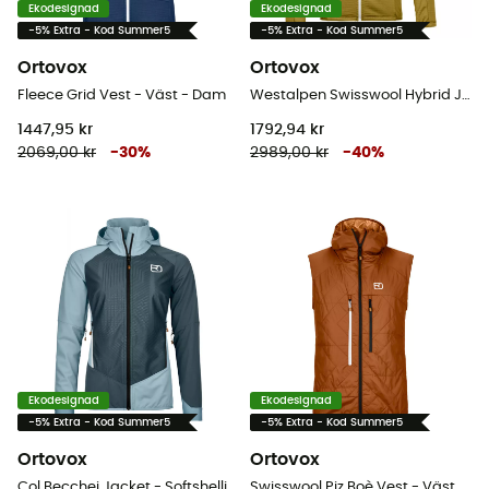
Ekodesignad
Ekodesignad
-5% Extra - Kod Summer5
-5% Extra - Kod Summer5
Ortovox
Ortovox
Fleece Grid Vest - Väst - Dam
Westalpen Swisswool Hybrid Jacket - Hybridjackor - Dam
1447,95 kr
1792,94 kr
2069,00 kr
-
30
%
2989,00 kr
-
40
%
Ekodesignad
Ekodesignad
-5% Extra - Kod Summer5
-5% Extra - Kod Summer5
Ortovox
Ortovox
Col Becchei Jacket - Softshelljacka - Dam
Swisswool Piz Boè Vest - Väst - Herr