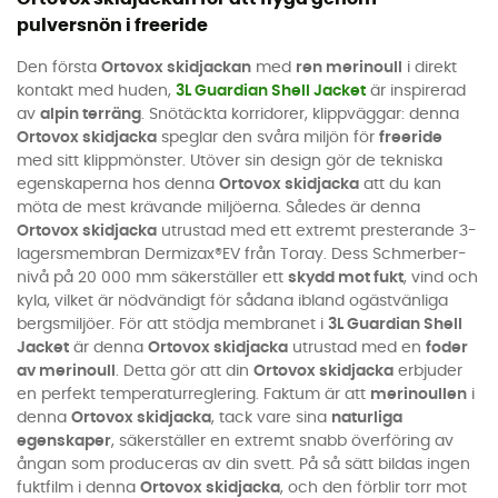
pulversnön i freeride
Den första
Ortovox skidjackan
med
ren merinoull
i direkt
kontakt med huden,
3L Guardian Shell Jacket
är inspirerad
av
alpin terräng
. Snötäckta korridorer, klippväggar: denna
Ortovox skidjacka
speglar den svåra miljön för
freeride
med sitt klippmönster. Utöver sin design gör de tekniska
egenskaperna hos denna
Ortovox skidjacka
att du kan
möta de mest krävande miljöerna. Således är denna
Ortovox skidjacka
utrustad med ett extremt presterande 3-
lagersmembran Dermizax®EV från Toray. Dess Schmerber-
nivå på 20 000 mm säkerställer ett
skydd mot fukt
, vind och
kyla, vilket är nödvändigt för sådana ibland ogästvänliga
bergsmiljöer. För att stödja membranet i
3L Guardian Shell
Jacket
är denna
Ortovox skidjacka
utrustad med en
foder
av merinoull
. Detta gör att din
Ortovox skidjacka
erbjuder
en perfekt temperaturreglering. Faktum är att
merinoullen
i
denna
Ortovox skidjacka
, tack vare sina
naturliga
egenskaper
, säkerställer en extremt snabb överföring av
ångan som produceras av din svett. På så sätt bildas ingen
fuktfilm i denna
Ortovox skidjacka
, och den förblir torr mot