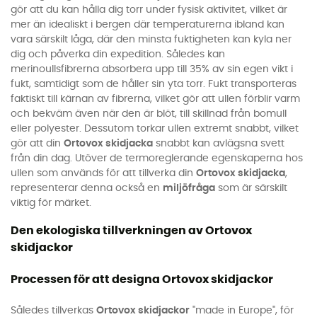
gör att du kan hålla dig torr under fysisk aktivitet, vilket är
mer än idealiskt i bergen där temperaturerna ibland kan
vara särskilt låga, där den minsta fuktigheten kan kyla ner
dig och påverka din expedition. Således kan
merinoullsfibrerna absorbera upp till 35% av sin egen vikt i
fukt, samtidigt som de håller sin yta torr. Fukt transporteras
faktiskt till kärnan av fibrerna, vilket gör att ullen förblir varm
och bekväm även när den är blöt, till skillnad från bomull
eller polyester. Dessutom torkar ullen extremt snabbt, vilket
gör att din
Ortovox skidjacka
snabbt kan avlägsna svett
från din dag. Utöver de termoreglerande egenskaperna hos
ullen som används för att tillverka din
Ortovox skidjacka
,
representerar denna också en
miljöfråga
som är särskilt
viktig för märket.
Den ekologiska tillverkningen av Ortovox
skidjackor
Processen för att designa Ortovox skidjackor
Således tillverkas
Ortovox skidjackor
"made in Europe", för