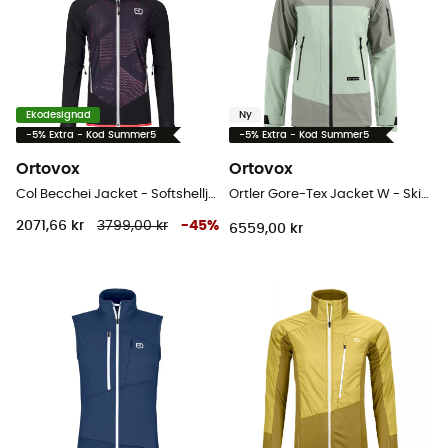
Ekodesignad
Ny
-5% Extra - Kod Summer5
-5% Extra - Kod Summer5
Ortovox
Ortovox
Col Becchei Jacket - Softshelljacka - Dam
Ortler Gore-Tex Jacket W - Skidjacka - Dam
2071,66 kr
3799,00 kr
-
45
%
6559,00 kr