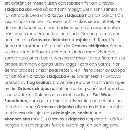
att avståndet mellan ullen och fabriken för din
Ortovox
skidjacka
ska vara så kort som möjligt. Ullen som samlas in
för att producera din
Ortovox skidjacka
hämtas därför från
insamlingsstationer i Schweiz och skickas sedan till Belgien,
det enda landet som har maskiner som kan rengöra ullen
från smuts med enbart tvål och soda. Denna process gör
att ullen i din
Ortovox skidjacka
blir
mjukt
och
filtat
, för
ännu mer komfort när du bär din
Ortovox skidjacka
. Sedan
skickas ullen till Bayern, där den blandas med 12% Ingeo,
som faktiskt är en fiber tillverkad av majs. För att fibrerna ska
bindas samman öppnas ullen, läggs i kors och värms. När
denna process är klar bearbetas ullen i flera delar av Europa
för att få en
Ortovox skidjacka
eller annan teknisk Ortovox-
produkt av
hög kvalitet
. Utöver den europeiska tillverkningen
av din
Ortovox skidjacka
, satsar märket på hållbarheten hos
sina produkter. Således är märket medlem i
Fair Wear
Foundation
, som ger riktlinjer för tillverkning och ersättning
till märket. Varje
Ortovox skidjacka
tillverkas därför i enlighet
med dessa riktlinjer och
ekologiska
,
sociala
och
ekonomiska
mål. Din
Ortovox skidjacka
respekterar därför
bergen, din favoritplats för lek, liksom djuren och dig själv.