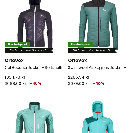
Ekodesignad
Ekodesignad
-5% Extra - Kod Summer5
-5% Extra - Kod Summer5
Ortovox
Ortovox
Col Becchei Jacket - Softshelljacka - Herr
Swisswool Piz Segnas Jacket - Merinojacka - Dam
1994,70 kr
2206,94 kr
3699,00 kr
-
46
%
3679,00 kr
-
40
%