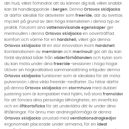
din hud, vilket förhindrar att du känner dig kall, vilket snabbt
kan bli handikappande i
bergen
. Denna
Ortovox skidjacka
är därför idealisk för aktiviteter som
freeride
, där du svettas
mycket på grund av den höga intensiteten i denna typ av
praktik. Förutom sina
vattenavvisande egenskaper
ger
merinoullen i denna
Ortovox skidjacka
en oöverträffad
komfort och värme för en
hardshell
, vilket gör denna
Ortovox skidjacka
till en stor innovation inom
hardshell
.
Kombinationen av
membran
och
merinoull
gör att du kan
förbli skyddad både från
väderförhållanden
och kylan som
du kan möta under dina
freeride
-sessioner i höga högar.
Utöver sin högkvalitativa sammansättning erbjuder denna
Ortovox skidjacka
funktioner som är idealiska för att möta
pulversnön i dina vilda freeride-nedfarter. Du hittar därför
på denna
Ortovox skidjacka
en
stormhuva
med dubbel
justering som är kompatibel med hjälm, två stora
framsidor
för att förvara dina personliga tillhörigheter, en innerficka
och en
liftkortsficka
för att underlätta ditt liv under dina
liftåkningar. För ännu mer andningsförmåga är denna
Ortovox skidjacka
utrustad med
ventilationsdragkedjor
ergonomiskt placerade under armarna, för en
ideal