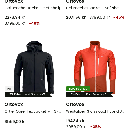
Ortovox
Ortovox
Col Becchei Jacket - Softshelljacka - Herr
Col Becchei Jacket - Softshelljacka - Dam
2278,94 kr
2071,66 kr
3799,00 kr
-
45
%
3799,00 kr
-
40
%
Ny
Ekodesignad
-5% Extra - Kod Summer5
-5% Extra - Kod Summer5
Ortovox
Ortovox
Ortler Gore-Tex Jacket M - Skidjacka - Herr
Westalpen Swisswool Hybrid Jacket - Hybridjackor - Herr
1942,45 kr
6559,00 kr
2989,00 kr
-
35
%