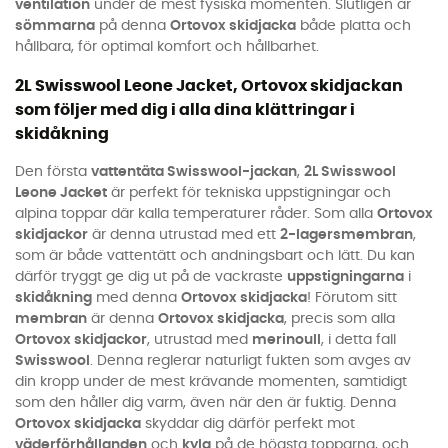
ventilation
under de mest fysiska momenten. Slutligen är
sömmarna
på denna
Ortovox skidjacka
både platta och
hållbara, för optimal komfort och hållbarhet.
2L Swisswool Leone Jacket, Ortovox skidjackan
som följer med dig i alla dina klättringar i
skidåkning
Den första
vattentäta Swisswool-jackan
,
2L Swisswool
Leone Jacket
är perfekt för tekniska uppstigningar och
alpina toppar där kalla temperaturer råder. Som alla
Ortovox
skidjackor
är denna utrustad med ett
2-lagersmembran
,
som är både vattentätt och andningsbart och lätt. Du kan
därför tryggt ge dig ut på de vackraste
uppstigningarna
i
skidåkning
med denna
Ortovox skidjacka
! Förutom sitt
membran
är denna
Ortovox skidjacka
, precis som alla
Ortovox skidjackor
, utrustad med
merinoull
, i detta fall
Swisswool
. Denna reglerar naturligt fukten som avges av
din kropp under de mest krävande momenten, samtidigt
som den håller dig varm, även när den är fuktig. Denna
Ortovox skidjacka
skyddar dig därför perfekt mot
väderförhållanden
och
kyla
på de högsta topparna, och