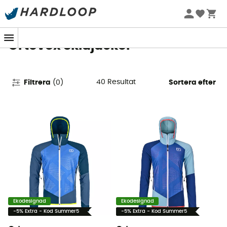
Sommarerbjudanden 🔥 -5 % EXTRA vid köp av 2 produkter*
kod Summer5
Ortovox Skidjackor
40
Resultat
Filtrera
(
0
)
Sortera efter
Ekodesignad
Ekodesignad
-5% Extra - Kod Summer5
-5% Extra - Kod Summer5