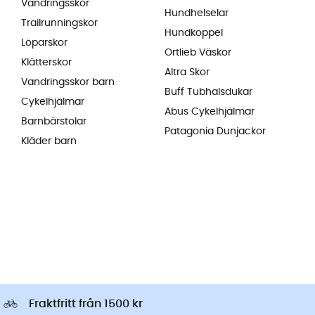
Vandringsskor
Hundhelselar
Trailrunningskor
Hundkoppel
Löparskor
Ortlieb Väskor
Klätterskor
Altra Skor
Vandringsskor barn
Buff Tubhalsdukar
Cykelhjälmar
Abus Cykelhjälmar
Barnbärstolar
Patagonia Dunjackor
Kläder barn
Fraktfritt från 1500 kr