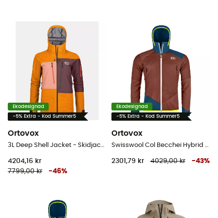
Ekodesignad
Ekodesignad
-5% Extra - Kod Summer5
-5% Extra - Kod Summer5
Ortovox
Ortovox
3L Deep Shell Jacket - Skidjacka Dam
Swisswool Col Becchei Hybrid Jacket - Softshelljacka - Herr
4204,16 kr
2301,79 kr
4029,00 kr
-
43
%
7799,00 kr
-
46
%