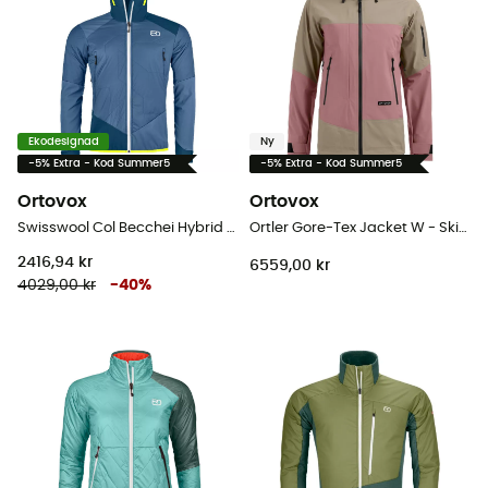
Ekodesignad
Ny
-5% Extra - Kod Summer5
-5% Extra - Kod Summer5
Ortovox
Ortovox
Swisswool Col Becchei Hybrid Jacket - Softshelljacka - Herr
Ortler Gore-Tex Jacket W - Skidjacka - Dam
2416,94 kr
6559,00 kr
4029,00 kr
-
40
%