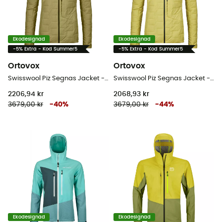
Ekodesignad
Ekodesignad
-5% Extra - Kod Summer5
-5% Extra - Kod Summer5
Ortovox
Ortovox
Swisswool Piz Segnas Jacket - Merinojacka - Dam
Swisswool Piz Segnas Jacket - Merinojacka - Dam
2206,94 kr
2068,93 kr
3679,00 kr
-
40
%
3679,00 kr
-
44
%
Ekodesignad
Ekodesignad