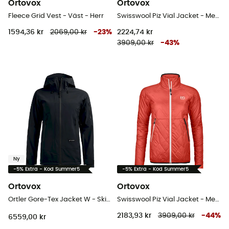
Ortovox
Ortovox
Fleece Grid Vest - Väst - Herr
Swisswool Piz Vial Jacket - Merinojacka - Dam
1594,36 kr
2069,00 kr
-
23
%
2224,74 kr
3909,00 kr
-
43
%
Ny
-5% Extra - Kod Summer5
-5% Extra - Kod Summer5
Ortovox
Ortovox
Ortler Gore-Tex Jacket W - Skidjacka - Dam
Swisswool Piz Vial Jacket - Merinojacka - Dam
2183,93 kr
3909,00 kr
-
44
%
6559,00 kr