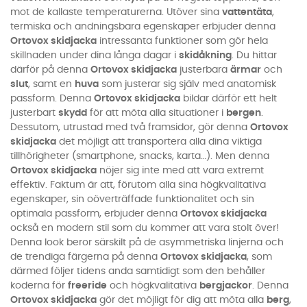
mot de kallaste temperaturerna. Utöver sina
vattentäta
,
termiska och andningsbara egenskaper erbjuder denna
Ortovox skidjacka
intressanta funktioner som gör hela
skillnaden under dina långa dagar i
skidåkning
. Du hittar
därför på denna
Ortovox skidjacka
justerbara
ärmar
och
slut
, samt en
huva
som justerar sig själv med anatomisk
passform. Denna
Ortovox skidjacka
bildar därför ett helt
justerbart
skydd
för att möta alla situationer i
bergen
.
Dessutom, utrustad med två framsidor, gör denna
Ortovox
skidjacka
det möjligt att transportera alla dina viktiga
tillhörigheter (smartphone, snacks, karta…). Men denna
Ortovox skidjacka
nöjer sig inte med att vara extremt
effektiv. Faktum är att, förutom alla sina högkvalitativa
egenskaper, sin oöverträffade funktionalitet och sin
optimala passform, erbjuder denna
Ortovox skidjacka
också en modern stil som du kommer att vara stolt över!
Denna look beror särskilt på de asymmetriska linjerna och
de trendiga färgerna på denna
Ortovox skidjacka
, som
därmed följer tidens anda samtidigt som den behåller
koderna för
freeride
och högkvalitativa
bergjackor
. Denna
Ortovox skidjacka
gör det möjligt för dig att möta alla
berg
,