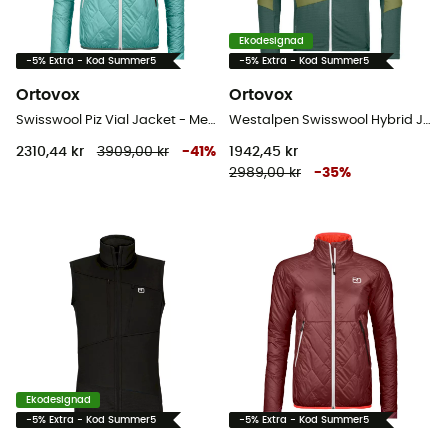
Ekodesignad
-5% Extra - Kod Summer5
-5% Extra - Kod Summer5
Ortovox
Ortovox
Swisswool Piz Vial Jacket - Merinojacka - Dam
Westalpen Swisswool Hybrid Jacket - Hybridjackor - Herr
2310,44 kr
3909,00 kr
-
41
%
1942,45 kr
2989,00 kr
-
35
%
Ekodesignad
-5% Extra - Kod Summer5
-5% Extra - Kod Summer5