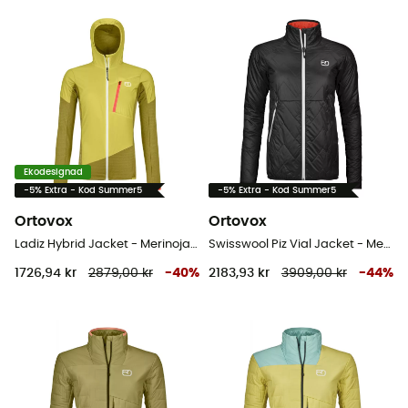
Ekodesignad
-5% Extra - Kod Summer5
-5% Extra - Kod Summer5
Ortovox
Ortovox
Ladiz Hybrid Jacket - Merinojacka - Damer
Swisswool Piz Vial Jacket - Merinojacka - Dam
1726,94 kr
2879,00 kr
-
40
%
2183,93 kr
3909,00 kr
-
44
%