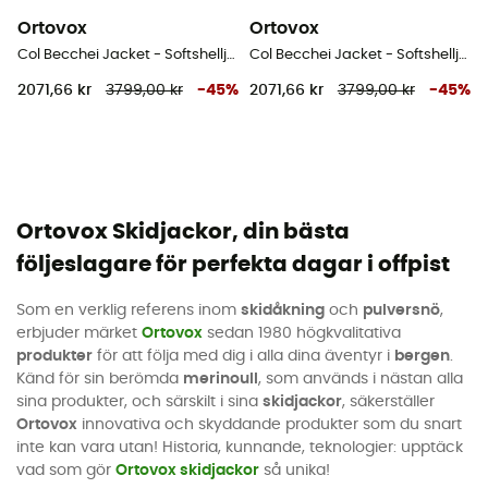
Ortovox
Ortovox
Col Becchei Jacket - Softshelljacka - Dam
Col Becchei Jacket - Softshelljacka - Herr
2071,66 kr
3799,00 kr
-
45
%
2071,66 kr
3799,00 kr
-
45
%
Ortovox Skidjackor, din bästa
följeslagare för perfekta dagar i offpist
Som en verklig referens inom
skidåkning
och
pulversnö
,
erbjuder märket
Ortovox
sedan 1980 högkvalitativa
produkter
för att följa med dig i alla dina äventyr i
bergen
.
Känd för sin berömda
merinoull
, som används i nästan alla
sina produkter, och särskilt i sina
skidjackor
, säkerställer
Ortovox
innovativa och skyddande produkter som du snart
inte kan vara utan! Historia, kunnande, teknologier: upptäck
vad som gör
Ortovox skidjackor
så unika!