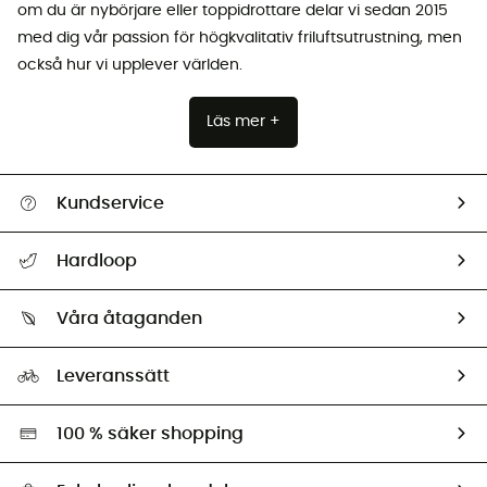
om du är nybörjare eller toppidrottare delar vi sedan 2015
med dig vår passion för högkvalitativ friluftsutrustning, men
också hur vi upplever världen.
Läs mer +
Kundservice
Hjälp & Kontakt
Hardloop
Spåra mitt paket
Vilka är vi?
Retur & återbetalning
Våra åtaganden
HardGuides
Storleksguide
Vårt fotavtryck
Ambassadörer
Leveranssätt
Second hand
Miljöanpassat urval
100 % säker shopping