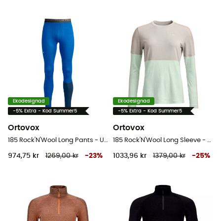
Ekodesignad
Ekodesignad
-5% Extra - Kod Summer5
-5% Extra - Kod Summer5
Ortovox
Ortovox
185 Rock'N'Wool Long Pants - Underställ Herr
185 Rock'N'Wool Long Sleeve - Underställ Dam
974,75 kr
1269,00 kr
-
23
%
1033,96 kr
1379,00 kr
-
25
%