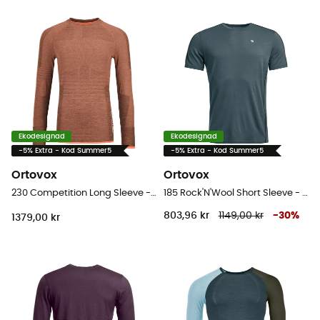
Ekodesignad
Ekodesignad
-5% Extra - Kod Summer5
-5% Extra - Kod Summer5
Ortovox
Ortovox
230 Competition Long Sleeve - Underställ Dam
185 Rock'N'Wool Short Sleeve - Underställ merinoull - Herr
803,96 kr
1149,00 kr
-
30
%
1379,00 kr