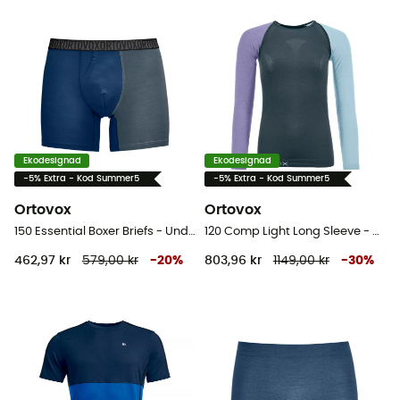
Ekodesignad
Ekodesignad
-5% Extra - Kod Summer5
-5% Extra - Kod Summer5
Ortovox
Ortovox
150 Essential Boxer Briefs - Underbyxa
120 Comp Light Long Sleeve - Underställ merinoull Dam
462,97 kr
579,00 kr
-
20
%
803,96 kr
1149,00 kr
-
30
%