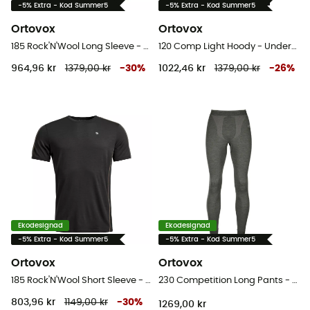
-5% Extra - Kod Summer5
-5% Extra - Kod Summer5
Ortovox
Ortovox
185 Rock'N'Wool Long Sleeve - Underställ Herr
120 Comp Light Hoody - Underställ merinoull - Herr
964,96 kr
1379,00 kr
-
30
%
1022,46 kr
1379,00 kr
-
26
%
Ekodesignad
Ekodesignad
-5% Extra - Kod Summer5
-5% Extra - Kod Summer5
Ortovox
Ortovox
185 Rock'N'Wool Short Sleeve - Underställ merinoull - Herr
230 Competition Long Pants - Underställ Herr
803,96 kr
1149,00 kr
-
30
%
1269,00 kr