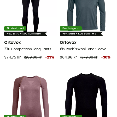
Ekodesignad
Ekodesignad
-5% Extra - Kod Summer5
-5% Extra - Kod Summer5
Ortovox
Ortovox
230 Competition Long Pants - Underställ Herr
185 Rock'N'Wool Long Sleeve - Underställ Herr
974,75 kr
1269,00 kr
-
23
%
964,96 kr
1379,00 kr
-
30
%
Ekodesignad
Ekodesignad