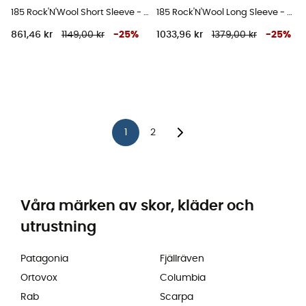
185 Rock'N'Wool Short Sleeve - Underställ merinoull - Herr
185 Rock'N'Wool Long Sleeve - Underställ Dam
861,46 kr
1149,00 kr
-
25
%
1033,96 kr
1379,00 kr
-
25
%
1
2
Våra märken av skor, kläder och
utrustning
Patagonia
Fjällräven
Ortovox
Columbia
Rab
Scarpa