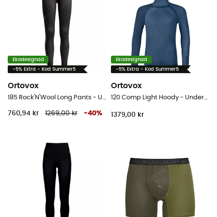
Ekodesignad
Ekodesignad
-5% Extra - Kod Summer5
-5% Extra - Kod Summer5
Ortovox
Ortovox
185 Rock'N'Wool Long Pants - Underställ Dam
120 Comp Light Hoody - Underställ merinoull - Herr
760,94 kr
1269,00 kr
-
40
%
1379,00 kr