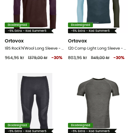
Ekodesignad
Ekodesignad
-5% Extra - Kod Summer5
-5% Extra - Kod Summer5
Ortovox
Ortovox
185 Rock'N'Wool Long Sleeve - Underställ Herr
120 Comp Light Long Sleeve - Underställ merinoull Herr
964,96 kr
1379,00 kr
-
30
%
803,96 kr
1149,00 kr
-
30
%
Ekodesignad
Ekodesignad
-5% Extra - Kod Summer5
-5% Extra - Kod Summer5