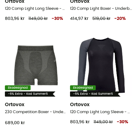
Ortovox
Ortovox
120 Comp Light Long Sleeve - Underställ merinoull Herr
120 Comp Light Boxer - Underbyxa
803,96 kr
1149,00 kr
-
30
%
414,97 kr
519,00 kr
-
20
%
Ekodesignad
Ekodesignad
-5% Extra - Kod Summer5
-5% Extra - Kod Summer5
Ortovox
Ortovox
230 Competition Boxer - Underbyxa
120 Comp Light Long Sleeve - Underställ merinoull Dam
803,96 kr
1149,00 kr
-
30
%
689,00 kr