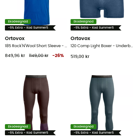
Ekodesignad
Ekodesignad
-5% Extra - Kod Summer5
-5% Extra - Kod Summer5
Ortovox
Ortovox
185 Rock'N'Wool Short Sleeve - Underställ merinoull - Herr
120 Comp Light Boxer - Underbyxa
849,96 kr
1149,00 kr
-
26
%
519,00 kr
Ekodesignad
Ekodesignad
-5% Extra - Kod Summer5
-5% Extra - Kod Summer5