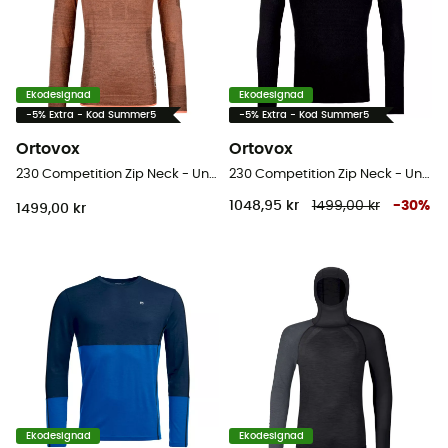
Ekodesignad
Ekodesignad
-5% Extra - Kod Summer5
-5% Extra - Kod Summer5
Ortovox
Ortovox
230 Competition Zip Neck - Underställ Dam
230 Competition Zip Neck - Underställ Herr
1048,95 kr
1499,00 kr
-
30
%
1499,00 kr
Ekodesignad
Ekodesignad