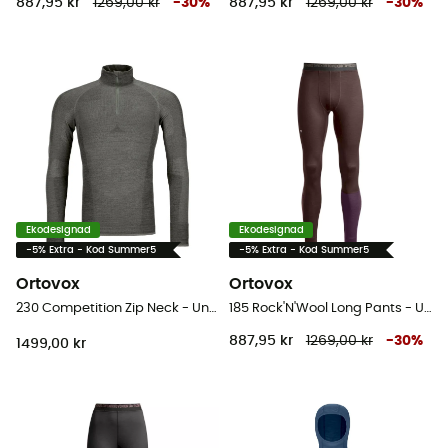
887,95 kr
1269,00 kr
-
30
%
887,95 kr
1269,00 kr
-
30
%
Ekodesignad
Ekodesignad
-5% Extra - Kod Summer5
-5% Extra - Kod Summer5
Ortovox
Ortovox
230 Competition Zip Neck - Underställ Herr
185 Rock'N'Wool Long Pants - Underställ Herr
887,95 kr
1269,00 kr
-
30
%
1499,00 kr