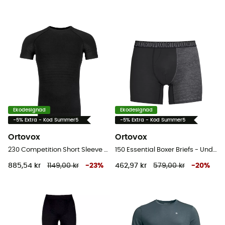
Ekodesignad
Ekodesignad
-5% Extra - Kod Summer5
-5% Extra - Kod Summer5
Ortovox
Ortovox
230 Competition Short Sleeve - Underställ merinoull - Herr
150 Essential Boxer Briefs - Underbyxa
885,54 kr
1149,00 kr
-
23
%
462,97 kr
579,00 kr
-
20
%