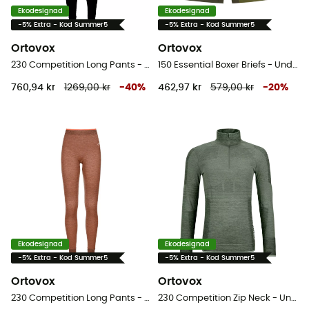
Ekodesignad
Ekodesignad
-5% Extra - Kod Summer5
-5% Extra - Kod Summer5
Ortovox
Ortovox
230 Competition Long Pants - Underställ Dam
150 Essential Boxer Briefs - Underbyxa
760,94 kr
1269,00 kr
-
40
%
462,97 kr
579,00 kr
-
20
%
Ekodesignad
Ekodesignad
-5% Extra - Kod Summer5
-5% Extra - Kod Summer5
Ortovox
Ortovox
230 Competition Long Pants - Underställ Dam
230 Competition Zip Neck - Underställ Dam