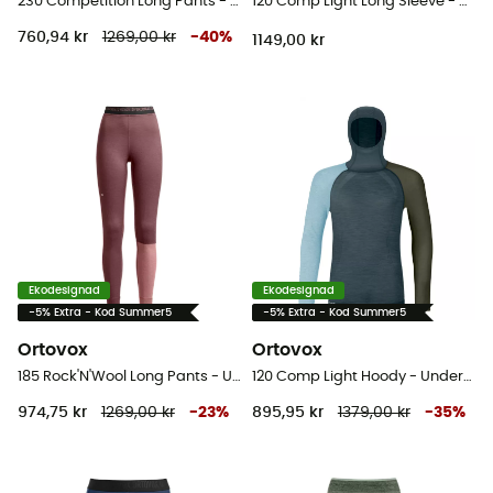
230 Competition Long Pants - Underställ Herr
120 Comp Light Long Sleeve - Underställ merinoull Herr
760,94 kr
1269,00 kr
-
40
%
1149,00 kr
Ekodesignad
Ekodesignad
-5% Extra - Kod Summer5
-5% Extra - Kod Summer5
Ortovox
Ortovox
185 Rock'N'Wool Long Pants - Underställ Dam
120 Comp Light Hoody - Underställ merinoull - Herr
974,75 kr
1269,00 kr
-
23
%
895,95 kr
1379,00 kr
-
35
%