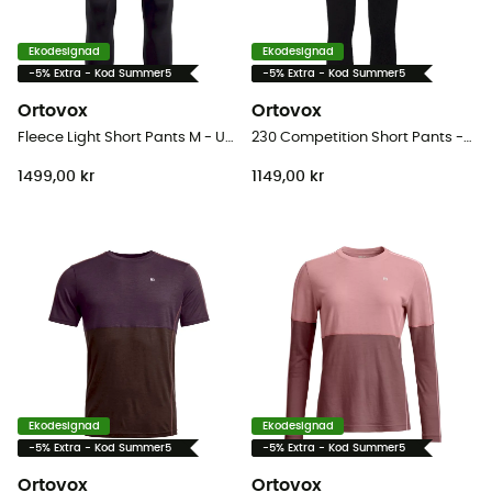
Ekodesignad
Ekodesignad
-5% Extra - Kod Summer5
-5% Extra - Kod Summer5
Ortovox
Ortovox
Fleece Light Short Pants M - Underställ merinoull - Herr
230 Competition Short Pants - Leggings - Dam
1499,00 kr
1149,00 kr
Ekodesignad
Ekodesignad
-5% Extra - Kod Summer5
-5% Extra - Kod Summer5
Ortovox
Ortovox