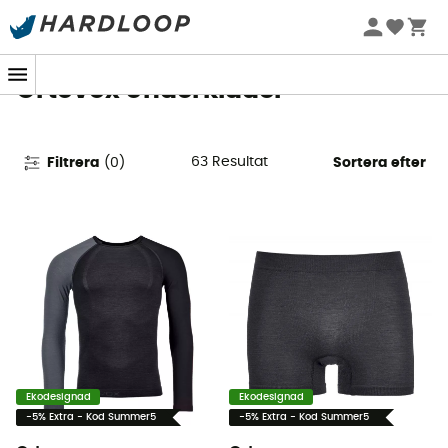
Sommarerbjudanden 🔥 -5 % EXTRA vid köp av 2 produkter*
kod Summer5
Ortovox Underkläder
63
Resultat
Filtrera
(
0
)
Sortera efter
Ekodesignad
Ekodesignad
-5% Extra - Kod Summer5
-5% Extra - Kod Summer5