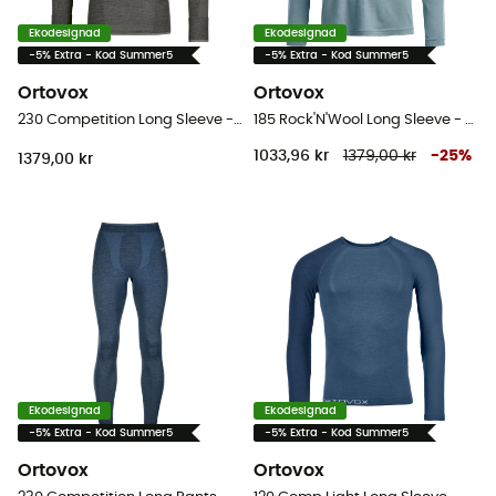
Ekodesignad
Ekodesignad
-5% Extra - Kod Summer5
-5% Extra - Kod Summer5
Ortovox
Ortovox
230 Competition Long Sleeve - Underställ Herr
185 Rock'N'Wool Long Sleeve - Underställ Dam
1033,96 kr
1379,00 kr
-
25
%
1379,00 kr
Ekodesignad
Ekodesignad
-5% Extra - Kod Summer5
-5% Extra - Kod Summer5
Ortovox
Ortovox