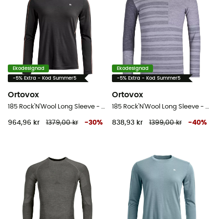
Ekodesignad
Ekodesignad
-5% Extra - Kod Summer5
-5% Extra - Kod Summer5
Ortovox
Ortovox
185 Rock'N'Wool Long Sleeve - Underställ Dam
185 Rock'N'Wool Long Sleeve - Underställ Herr
964,96 kr
1379,00 kr
-
30
%
838,93 kr
1399,00 kr
-
40
%