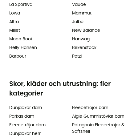
La Sportiva
Vaude
Lowa
Mammut
Altra
Julbo
Millet
New Balance
Moon Boot
Hanwag
Helly Hansen
Birkenstock
Barbour
Petzl
Skor, kläder och utrustning: fler
kategorier
Dunjackor dam
Fleecetröjor barn
Parkas dam
Aigle Gummistövlar barn
Fleecetröjor dam
Patagonia Fleecetröjor &
Softshell
Dunjackor herr