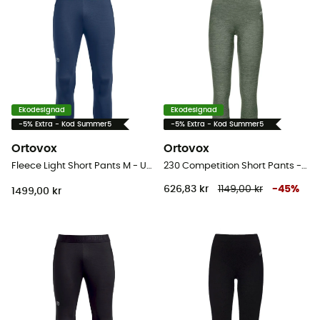
Ekodesignad
Ekodesignad
-5% Extra - Kod Summer5
-5% Extra - Kod Summer5
Ortovox
Ortovox
Fleece Light Short Pants M - Underställ merinoull - Herr
230 Competition Short Pants - Leggings - Dam
626,83 kr
1149,00 kr
-
45
%
1499,00 kr