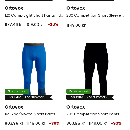
Ortovox
Ortovox
120 Comp Light Short Pants - Underställ merinoull - Herr
230 Competition Short Sleeve - Underställ merinoull - Herr
677,46 kr
919,00 kr
-
26
%
1149,00 kr
Ekodesignad
Ekodesignad
-5% Extra - Kod Summer5
-5% Extra - Kod Summer5
Ortovox
Ortovox
185 Rock'N'Wool Short Pants - Leggings - Herr
230 Competition Short Pants - Leggings - Herr
803,96 kr
1149,00 kr
-
30
%
803,96 kr
1149,00 kr
-
30
%