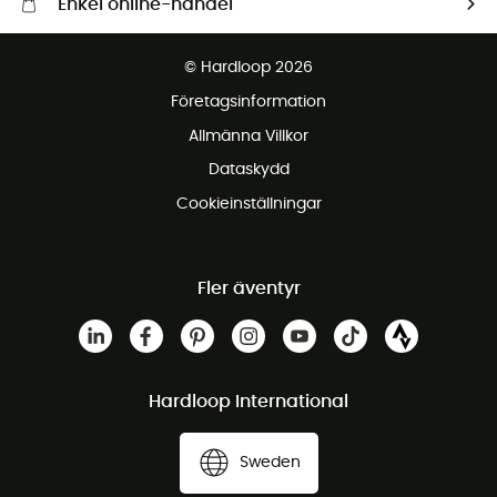
Enkel online-handel
Fraktfritt från 1500 kr
© Hardloop 2026
Gratis retur inom 100 dagar
Företagsinformation
Gratis kundservice
Allmänna Villkor
Dataskydd
Cookieinställningar
Fler äventyr
Hardloop International
Sweden