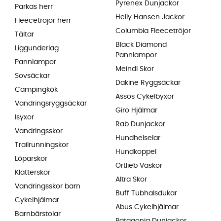
Pyrenex Dunjackor
Parkas herr
Helly Hansen Jackor
Fleecetröjor herr
Columbia Fleecetröjor
Tältar
Black Diamond
Liggunderlag
Pannlampor
Pannlampor
Meindl Skor
Sovsäckar
Dakine Ryggsäckar
Campingkök
Assos Cykelbyxor
Vandringsryggsäckar
Giro Hjälmar
Isyxor
Rab Dunjackor
Vandringsskor
Hundhelselar
Trailrunningskor
Hundkoppel
Löparskor
Ortlieb Väskor
Klätterskor
Altra Skor
Vandringsskor barn
Buff Tubhalsdukar
Cykelhjälmar
Abus Cykelhjälmar
Barnbärstolar