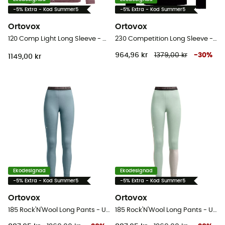
-5% Extra - Kod Summer5
-5% Extra - Kod Summer5
Ortovox
Ortovox
120 Comp Light Long Sleeve - Underställ merinoull Dam
230 Competition Long Sleeve - Underställ Herr
964,96 kr
1379,00 kr
-
30
%
1149,00 kr
Ekodesignad
Ekodesignad
-5% Extra - Kod Summer5
-5% Extra - Kod Summer5
Ortovox
Ortovox
185 Rock'N'Wool Long Pants - Underställ Dam
185 Rock'N'Wool Long Pants - Underställ Dam