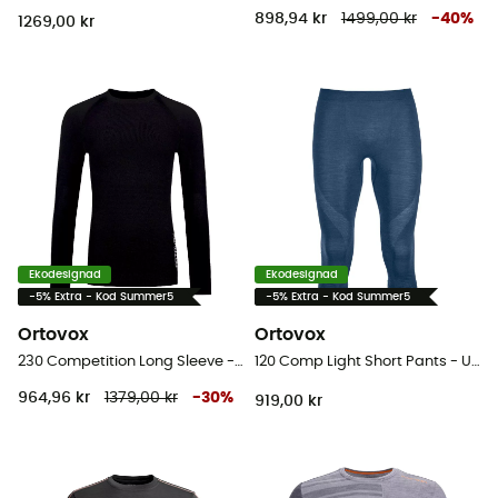
898,94 kr
1499,00 kr
-
40
%
1269,00 kr
Ekodesignad
Ekodesignad
-5% Extra - Kod Summer5
-5% Extra - Kod Summer5
Ortovox
Ortovox
230 Competition Long Sleeve - Underställ Dam
120 Comp Light Short Pants - Underställ merinoull - Herr
964,96 kr
1379,00 kr
-
30
%
919,00 kr