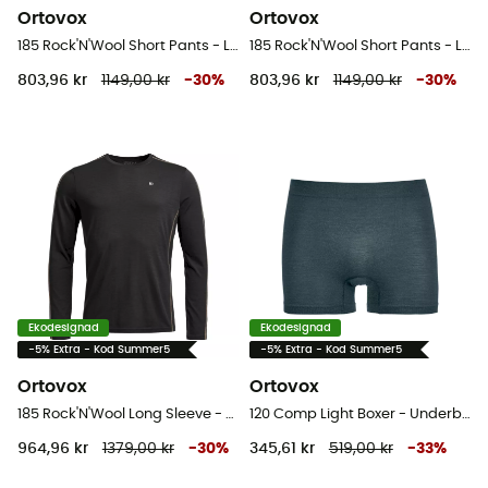
Ortovox
Ortovox
185 Rock'N'Wool Short Pants - Leggings - Herr
185 Rock'N'Wool Short Pants - Leggings - Herr
803,96 kr
1149,00 kr
-
30
%
803,96 kr
1149,00 kr
-
30
%
Ekodesignad
Ekodesignad
-5% Extra - Kod Summer5
-5% Extra - Kod Summer5
Ortovox
Ortovox
185 Rock'N'Wool Long Sleeve - Underställ Herr
120 Comp Light Boxer - Underbyxa
964,96 kr
1379,00 kr
-
30
%
345,61 kr
519,00 kr
-
33
%