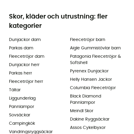
Skor, kläder och utrustning: fler
kategorier
Dunjackor dam
Fleecetröjor barn
Parkas dam
Aigle Gummistövlar barn
Fleecetröjor dam
Patagonia Fleecetröjor &
Softshell
Dunjackor herr
Pyrenex Dunjackor
Parkas herr
Helly Hansen Jackor
Fleecetröjor herr
Columbia Fleecetröjor
Tältar
Black Diamond
Liggunderlag
Pannlampor
Pannlampor
Meindl Skor
Sovsäckar
Dakine Ryggsäckar
Campingkök
Assos Cykelbyxor
Vandringsryggsäckar