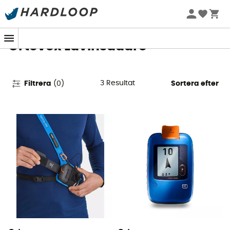
Sommarerbjudanden 🔥 -5 % EXTRA vid köp av 2 produkter*
kod Summer5
Ortovox Lavinsädare
3
Resultat
Filtrera
(
0
)
Sortera efter