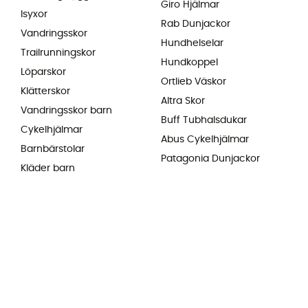
Giro Hjälmar
Isyxor
Rab Dunjackor
Vandringsskor
Hundhelselar
Trailrunningskor
Hundkoppel
Löparskor
Ortlieb Väskor
Klätterskor
Altra Skor
Vandringsskor barn
Buff Tubhalsdukar
Cykelhjälmar
Abus Cykelhjälmar
Barnbärstolar
Patagonia Dunjackor
Kläder barn