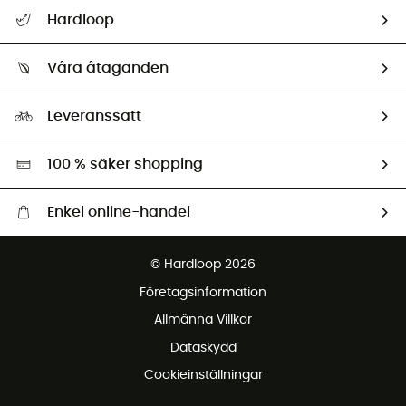
Hjälp & Kontakt
Hardloop
Spåra mitt paket
Vilka är vi?
Retur & återbetalning
Våra åtaganden
HardGuides
Storleksguide
Vårt fotavtryck
Ambassadörer
Leveranssätt
Second hand
Miljöanpassat urval
100 % säker shopping
Enkel online-handel
Fraktfritt från 1500 kr
© Hardloop 2026
Gratis retur inom 100 dagar
Företagsinformation
Gratis kundservice
Allmänna Villkor
Dataskydd
Cookieinställningar