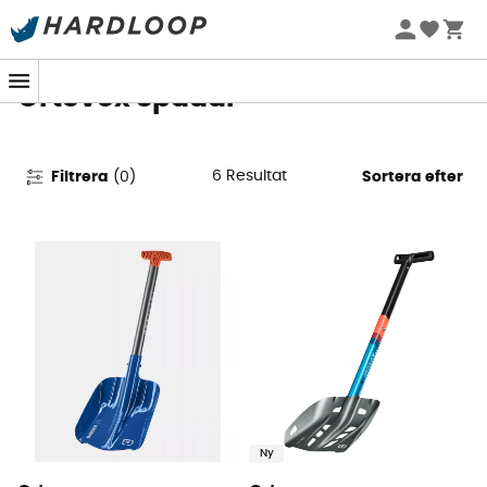
Sommarerbjudanden 🔥 -5 % EXTRA vid köp av 2 produkter*
kod Summer5
Ortovox Spadar
6
Resultat
Filtrera
(
0
)
Sortera efter
Ny