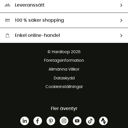
Vårt fotavtryck
Ambassadörer
Leveranssätt
Second hand
Miljöanpassat urval
100 % säker shopping
Enkel online-handel
Fraktfritt från 1500 kr
© Hardloop 2026
Gratis retur inom 100 dagar
Företagsinformation
Gratis kundservice
Allmänna Villkor
Dataskydd
Cookieinställningar
Fler äventyr