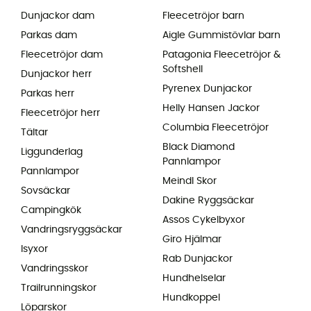
Dunjackor dam
Fleecetröjor barn
Parkas dam
Aigle Gummistövlar barn
Fleecetröjor dam
Patagonia Fleecetröjor &
Softshell
Dunjackor herr
Pyrenex Dunjackor
Parkas herr
Helly Hansen Jackor
Fleecetröjor herr
Columbia Fleecetröjor
Tältar
Black Diamond
Liggunderlag
Pannlampor
Pannlampor
Meindl Skor
Sovsäckar
Dakine Ryggsäckar
Campingkök
Assos Cykelbyxor
Vandringsryggsäckar
Giro Hjälmar
Isyxor
Rab Dunjackor
Vandringsskor
Hundhelselar
Trailrunningskor
Hundkoppel
Löparskor