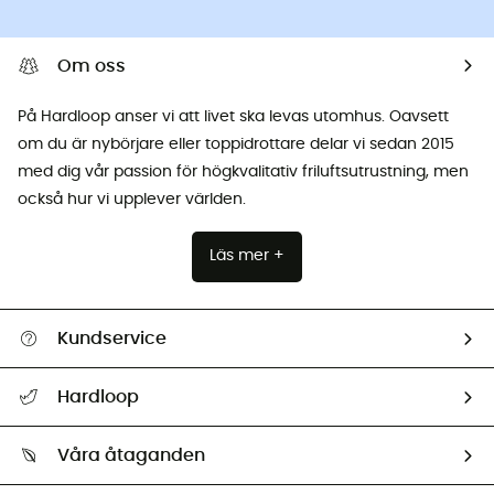
Om oss
På Hardloop anser vi att livet ska levas utomhus. Oavsett
om du är nybörjare eller toppidrottare delar vi sedan 2015
med dig vår passion för högkvalitativ friluftsutrustning, men
också hur vi upplever världen.
Läs mer +
Kundservice
Hjälp & Kontakt
Hardloop
Spåra mitt paket
Vilka är vi?
Retur & återbetalning
Våra åtaganden
HardGuides
Storleksguide