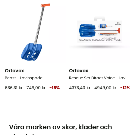
Ortovox
Ortovox
Beast - Lavinspade
Rescue Set Diract Voice - Lavinsökare-set
636,31 kr
749,00 kr
-
15
%
4373,40 kr
4949,00 kr
-
12
%
Våra märken av skor, kläder och