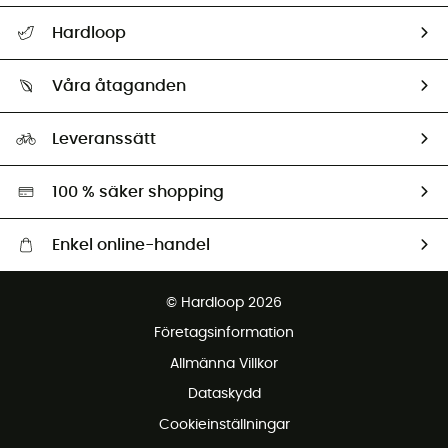
Hjälp & Kontakt
Hardloop
Spåra mitt paket
Vilka är vi?
Retur & återbetalning
Våra åtaganden
HardGuides
Storleksguide
Vårt fotavtryck
Ambassadörer
Leveranssätt
Second hand
Miljöanpassat urval
100 % säker shopping
Enkel online-handel
Fraktfritt från 1500 kr
© Hardloop 2026
Gratis retur inom 100 dagar
Företagsinformation
Gratis kundservice
Allmänna Villkor
Dataskydd
Cookieinställningar