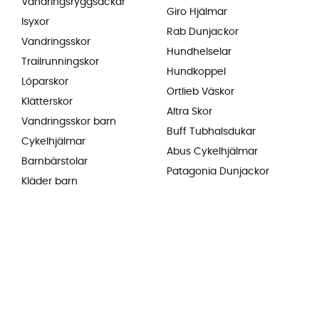
Vandringsryggsäckar
Giro Hjälmar
Isyxor
Rab Dunjackor
Vandringsskor
Hundhelselar
Trailrunningskor
Hundkoppel
Löparskor
Ortlieb Väskor
Klätterskor
Altra Skor
Vandringsskor barn
Buff Tubhalsdukar
Cykelhjälmar
Abus Cykelhjälmar
Barnbärstolar
Patagonia Dunjackor
Kläder barn