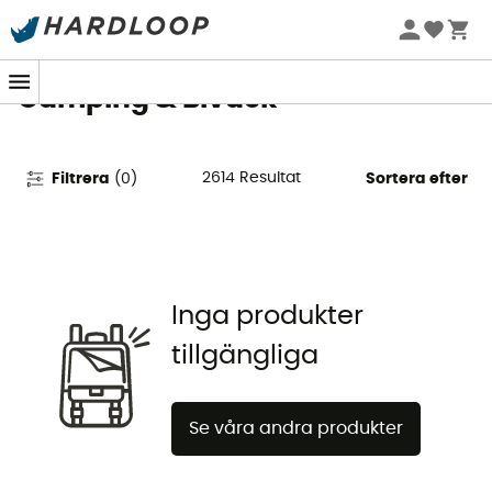
Sommarerbjudanden 🔥 -5 % EXTRA vid köp av 2 produkter*
kod Summer5
Camping & Bivack
2614
Resultat
Filtrera
(
0
)
Sortera efter
Inga produkter
tillgängliga
Se våra andra produkter