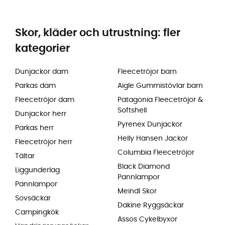
Skor, kläder och utrustning: fler
kategorier
Dunjackor dam
Fleecetröjor barn
Parkas dam
Aigle Gummistövlar barn
Fleecetröjor dam
Patagonia Fleecetröjor &
Softshell
Dunjackor herr
Pyrenex Dunjackor
Parkas herr
Helly Hansen Jackor
Fleecetröjor herr
Columbia Fleecetröjor
Tältar
Black Diamond
Liggunderlag
Pannlampor
Pannlampor
Meindl Skor
Sovsäckar
Dakine Ryggsäckar
Campingkök
Assos Cykelbyxor