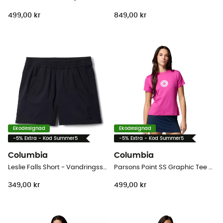
499,00 kr
849,00 kr
Ekodesignad
Ekodesignad
-5% Extra - Kod Summer5
-5% Extra - Kod Summer5
Columbia
Columbia
Leslie Falls Short - Vandringsshorts - Børn
Parsons Point SS Graphic Tee - T-shirt - Dam
349,00 kr
499,00 kr