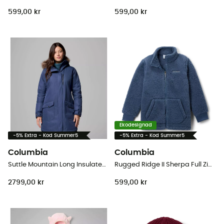
599,00 kr
599,00 kr
Ekodesignad
-5% Extra - Kod Summer5
-5% Extra - Kod Summer5
Columbia
Columbia
Suttle Mountain Long Insulated Jacket - Parka - Dam
Rugged Ridge II Sherpa Full Zip - Fleecetröjor - Børn
2799,00 kr
599,00 kr