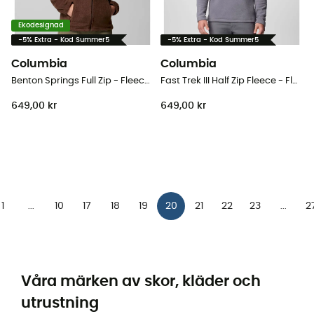
Ekodesignad
-5% Extra - Kod Summer5
-5% Extra - Kod Summer5
Columbia
Columbia
Benton Springs Full Zip - Fleecetröjor - Dam
Fast Trek III Half Zip Fleece - Fleecetröjor Herr
649,00 kr
649,00 kr
1
10
17
18
19
20
21
22
23
2
...
...
Våra märken av skor, kläder och
utrustning