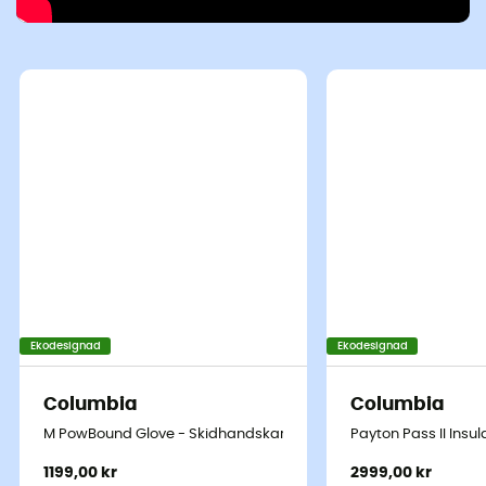
Ekodesignad
Ekodesignad
Columbia
Columbia
M PowBound Glove - Skidhandskar - Herr
Payton Pass II Insu
1199,00 kr
2999,00 kr