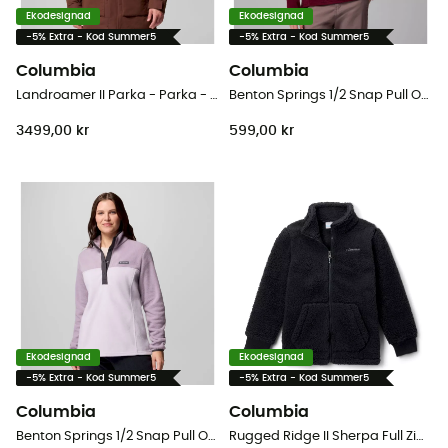
Ekodesignad
Ekodesignad
-5% Extra - Kod Summer5
-5% Extra - Kod Summer5
Columbia
Columbia
Landroamer II Parka - Parka - Herr
Benton Springs 1/2 Snap Pull Over II - Fleecetröjor - Dam
3499,00 kr
599,00 kr
Ekodesignad
Ekodesignad
-5% Extra - Kod Summer5
-5% Extra - Kod Summer5
Columbia
Columbia
Benton Springs 1/2 Snap Pull Over II - Fleecetröjor - Dam
Rugged Ridge II Sherpa Full Zip - Fleecetröjor - Børn