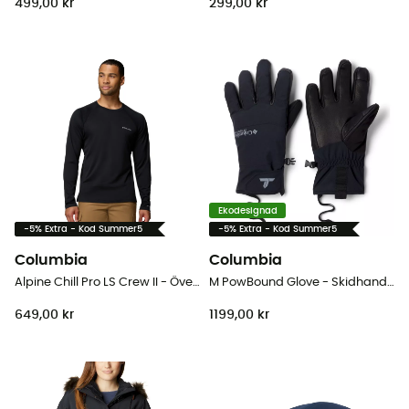
499,00 kr
299,00 kr
Ekodesignad
-5% Extra - Kod Summer5
-5% Extra - Kod Summer5
Columbia
Columbia
Alpine Chill Pro LS Crew II - Överdragströjor - Herr
M PowBound Glove - Skidhandskar - Herr
649,00 kr
1199,00 kr