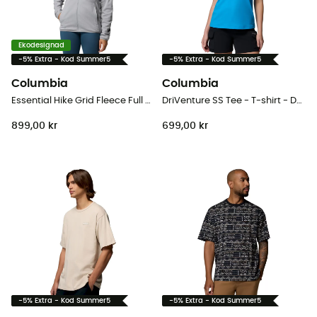
Ekodesignad
-5% Extra - Kod Summer5
-5% Extra - Kod Summer5
Columbia
Columbia
Essential Hike Grid Fleece Full Zip Jacket - Fleecetröjor - Dam
DriVenture SS Tee - T-shirt - Dam
899,00 kr
699,00 kr
-5% Extra - Kod Summer5
-5% Extra - Kod Summer5