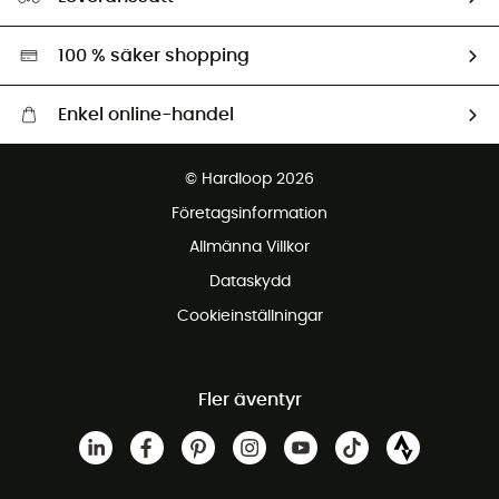
Second hand
Miljöanpassat urval
100 % säker shopping
Enkel online-handel
Fraktfritt från 1500 kr
© Hardloop 2026
Gratis retur inom 100 dagar
Företagsinformation
Gratis kundservice
Allmänna Villkor
Dataskydd
Cookieinställningar
Fler äventyr