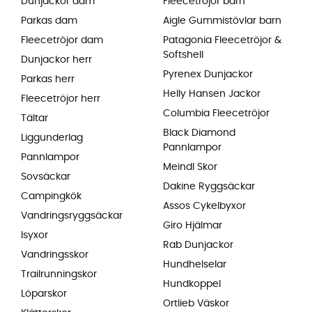
Dunjackor dam
Fleecetröjor barn
Parkas dam
Aigle Gummistövlar barn
Fleecetröjor dam
Patagonia Fleecetröjor &
Softshell
Dunjackor herr
Pyrenex Dunjackor
Parkas herr
Helly Hansen Jackor
Fleecetröjor herr
Columbia Fleecetröjor
Tältar
Black Diamond
Liggunderlag
Pannlampor
Pannlampor
Meindl Skor
Sovsäckar
Dakine Ryggsäckar
Campingkök
Assos Cykelbyxor
Vandringsryggsäckar
Giro Hjälmar
Isyxor
Rab Dunjackor
Vandringsskor
Hundhelselar
Trailrunningskor
Hundkoppel
Löparskor
Ortlieb Väskor