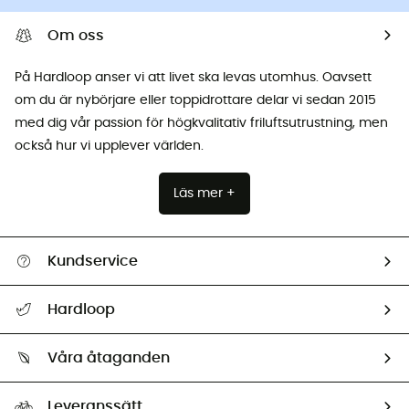
Om oss
På Hardloop anser vi att livet ska levas utomhus. Oavsett
om du är nybörjare eller toppidrottare delar vi sedan 2015
med dig vår passion för högkvalitativ friluftsutrustning, men
också hur vi upplever världen.
Läs mer +
Kundservice
Hjälp & Kontakt
Hardloop
Spåra mitt paket
Vilka är vi?
Retur & återbetalning
Våra åtaganden
HardGuides
Storleksguide
Vårt fotavtryck
Ambassadörer
Leveranssätt