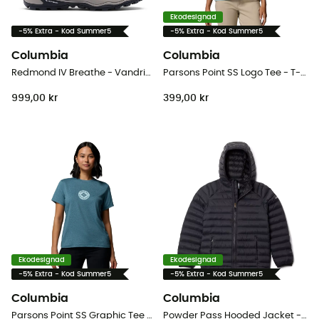
Ekodesignad
-5% Extra - Kod Summer5
-5% Extra - Kod Summer5
Columbia
Columbia
Redmond IV Breathe - Vandringsskor - Herr
Parsons Point SS Logo Tee - T-shirt - Dam
999,00 kr
399,00 kr
Ekodesignad
Ekodesignad
-5% Extra - Kod Summer5
-5% Extra - Kod Summer5
Columbia
Columbia
Parsons Point SS Graphic Tee - T-shirt - Dam
Powder Pass Hooded Jacket - Syntetjacka - Børn