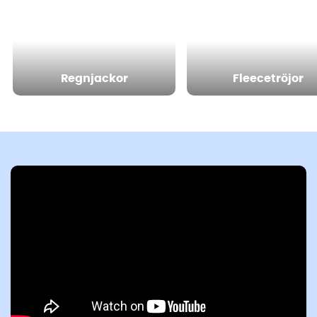
Regnjackor
Fleecetröjor