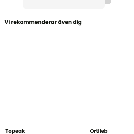
Material
Polyester
Vi rekommenderar även dig
Åtkomst till väskan
Höjd / Front
Vattenpåse ingår
Nej
Topeak
Ortlieb