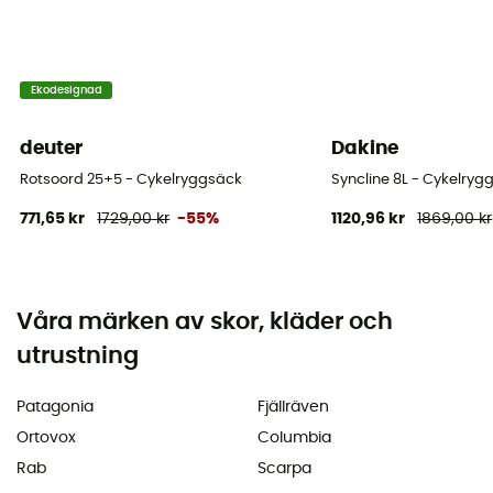
Ekodesignad
deuter
Dakine
Rotsoord 25+5 - Cykelryggsäck
Syncline 8L - Cykelryg
771,65 kr
1729,00 kr
-55%
1120,96 kr
1869,00 kr
Våra märken av skor, kläder och
utrustning
Patagonia
Fjällräven
Ortovox
Columbia
Rab
Scarpa