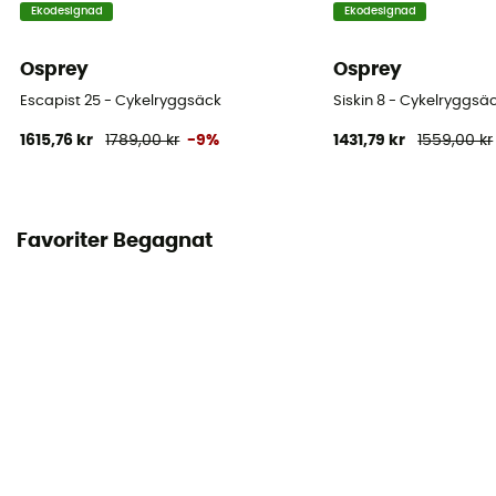
Ekodesignad
Ekodesignad
Osprey
Osprey
Escapist 25 - Cykelryggsäck
Siskin 8 - Cykelryggsäc
1615,76 kr
1789,00 kr
-9%
1431,79 kr
1559,00 kr
Favoriter Begagnat