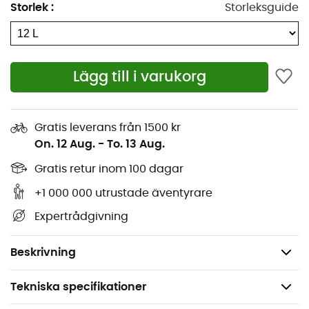
Storlek
:
Storleksguide
Internt hydreringsfack
Nyckelklämma inuti
LidLock™ cykelhjälmshållare
Lägg till i varukorg
Bröstrem med magnetspänne
Kompressionsremmar på sidorna
Reflekterande remsor
Gratis leverans från 1500 kr
On. 12 Aug.
-
To. 13 Aug.
Fäste för LED-lampa
Främre förvaringsficka
Gratis retur inom 100 dagar
Kompatibel med hydreringssystem
+1 000 000 utrustade äventyrare
Mått: 43 x 23 x 23 cm
Expertrådgivning
Volym: 12 L
Vikt: 600 g
Beskrivning
Tekniska specifikationer