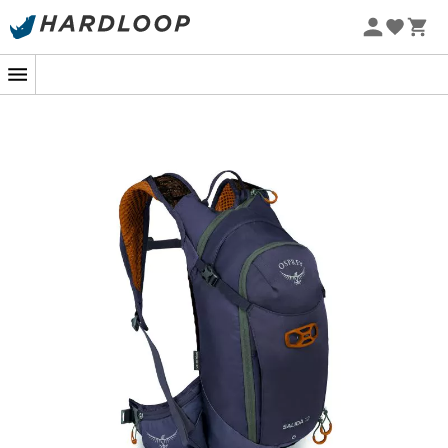
Sommarerbjudanden 🔥 -5 % EXTRA vid köp av 2 produkter*
kod Summer5
-5% Extra - Kod Summer5