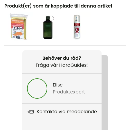
Rekommenderad för
Produkt(er) som är kopplade till denna artikel
Vandring / Trailrunning / Mountainbike / Cykel
Kön
Dam
Vikt
600 g
Behöver du råd?
Fråga vår HardGuides!
Produktnamn
Salida 12
Elise
Kompatibelt vätskesystem
Produktexpert
Ja
Volym
Kontakta via meddelande
12 L