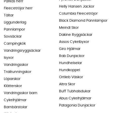
Parkas herr
Helly Hansen Jackor
Fleecetröjor herr
Columbia Fleecetröjor
Tältar
Black Diamond Pannlampor
Liggunderlag
Meindl Skor
Pannlampor
Dakine Ryggsäckar
Sovsäckar
Assos Cykelbyxor
Campingkök
Giro Hjälmar
Vandringsryggsäckar
Rab Dunjackor
Isyxor
Hundhelselar
Vandringsskor
Hundkoppel
Trailrunningskor
Ortlieb Väskor
Löparskor
Altra Skor
Klätterskor
Buff Tubhalsdukar
Vandringsskor barn
Abus Cykelhjälmar
Cykelhjälmar
Patagonia Dunjackor
Barnbärstolar