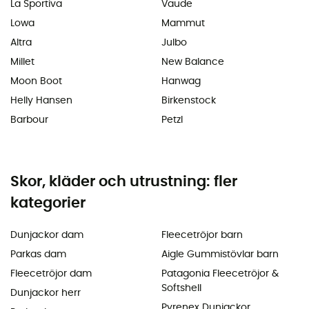
La Sportiva
Vaude
Lowa
Mammut
Altra
Julbo
Millet
New Balance
Moon Boot
Hanwag
Helly Hansen
Birkenstock
Barbour
Petzl
Skor, kläder och utrustning: fler
kategorier
Dunjackor dam
Fleecetröjor barn
Parkas dam
Aigle Gummistövlar barn
Fleecetröjor dam
Patagonia Fleecetröjor &
Softshell
Dunjackor herr
Pyrenex Dunjackor