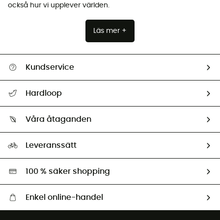
också hur vi upplever världen.
Läs mer +
Kundservice
Hjälp & Kontakt
Hardloop
Spåra mitt paket
Vilka är vi?
Retur & återbetalning
Våra åtaganden
HardGuides
Storleksguide
Vårt fotavtryck
Ambassadörer
Leveranssätt
Second hand
Miljöanpassat urval
100 % säker shopping
Enkel online-handel
Fraktfritt från 1500 kr