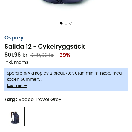
Ge dig ut på cykeläventyr i flera dagar med
cykelryggsäcken
Salida 12
för
kvinnor
från märket
Osprey
. Denna ryggsäck med en volym på
12 L
,
Osprey
kompatibel med ett hydreringssystem, är perfekt för att
Salida 12 - Cykelryggsäck
följa med dig på dina äventyr. Tillverkad av polyester är
801,96 kr
1319,00 kr
-39%
denna ryggsäck mycket robust och hållbar. Extremt lätt
inkl. moms
och utrustad med en AirScape-ryggpanel, kommer den
att erbjuda exceptionell komfort och anpassa sig
Spara 5 % vid köp av 2 produkter, utan minimiinköp, med
perfekt till din rygg för att ge dig en enastående
koden Summer5.
rörelsefrihet. Inuti har den flera fickor så att du kan
Läs mer +
förvara och organisera dina nödvändigheter för resan.
Färg
:
Space Travel Grey
Material: 210D Poly Honeycomb
Panelåtkomst med dragkedja
Repfri ficka för glasögon och elektroniska enheter
Lättanvänd spänne med handskar