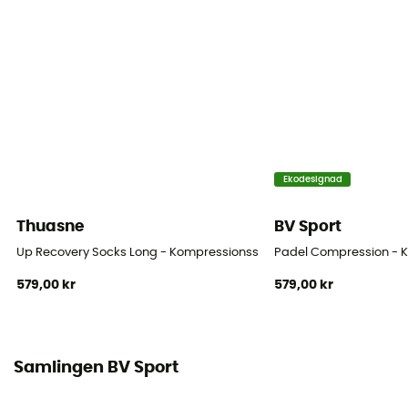
[Main] 78% polyamide - 14% elastane - 8% polyester
Höjd
Hög
Ekodesignad
Thuasne
BV Sport
Up Recovery Socks Long - Kompressionsstrumpor
Padel Compression - 
579,00 kr
579,00 kr
Samlingen BV Sport