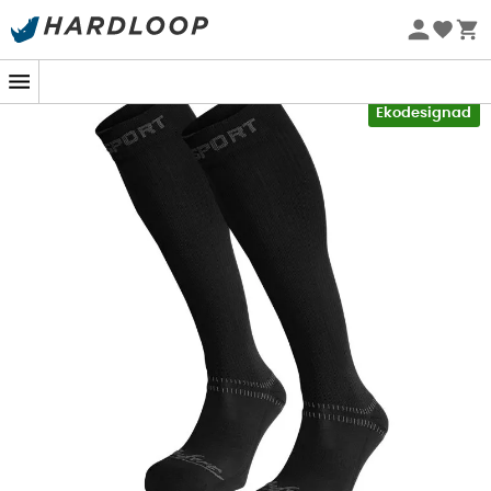
Sommarerbjudanden 🔥 -5 % EXTRA vid köp av 2 produkter*
kod Summer5
-5% Extra - Kod Summer5
Ekodesignad