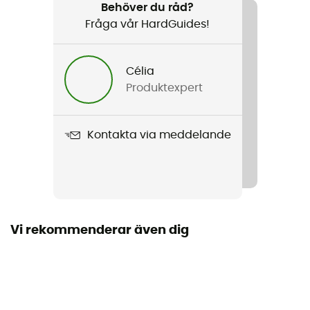
Trailrunning / Löpning / Vandring / Cykel
Behöver du råd?
Fråga vår HardGuides!
Kön
Herr / Dam
Célia
Produktexpert
Produktnamn
Confort Evo
Kontakta via meddelande
Egenskaper
Stabil effect - System Y-Sport - Friction Free
Använd teknologi
Stabil Effect / Friction Free / Y-Sport system
Vi rekommenderar även dig
Märke
Garanterat europeiskt ursprung
Material