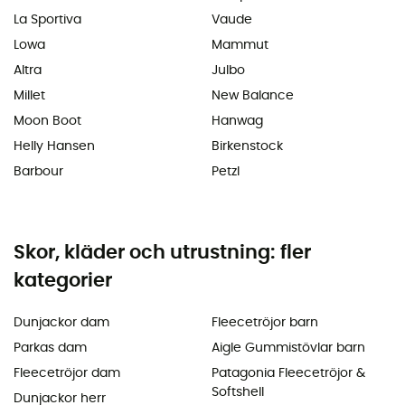
La Sportiva
Vaude
Lowa
Mammut
Altra
Julbo
Millet
New Balance
Moon Boot
Hanwag
Helly Hansen
Birkenstock
Barbour
Petzl
Skor, kläder och utrustning: fler
kategorier
Dunjackor dam
Fleecetröjor barn
Parkas dam
Aigle Gummistövlar barn
Fleecetröjor dam
Patagonia Fleecetröjor &
Softshell
Dunjackor herr