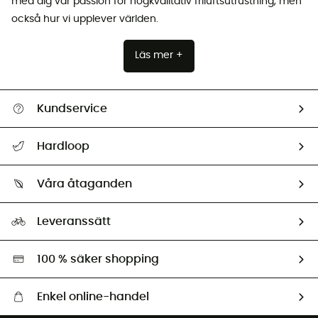
med dig vår passion för högkvalitativ friluftsutrustning, men
också hur vi upplever världen.
Läs mer +
Kundservice
Hjälp & Kontakt
Hardloop
Spåra mitt paket
Vilka är vi?
Retur & återbetalning
Våra åtaganden
HardGuides
Storleksguide
Vårt fotavtryck
Ambassadörer
Leveranssätt
Second hand
Miljöanpassat urval
100 % säker shopping
Enkel online-handel