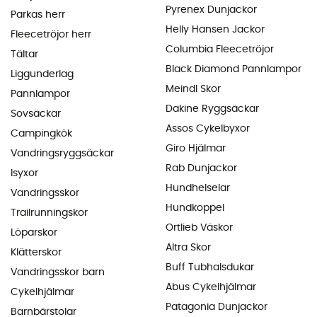
Pyrenex Dunjackor
Parkas herr
Helly Hansen Jackor
Fleecetröjor herr
Columbia Fleecetröjor
Tältar
Black Diamond Pannlampor
Liggunderlag
Meindl Skor
Pannlampor
Dakine Ryggsäckar
Sovsäckar
Assos Cykelbyxor
Campingkök
Giro Hjälmar
Vandringsryggsäckar
Rab Dunjackor
Isyxor
Hundhelselar
Vandringsskor
Hundkoppel
Trailrunningskor
Ortlieb Väskor
Löparskor
Altra Skor
Klätterskor
Buff Tubhalsdukar
Vandringsskor barn
Abus Cykelhjälmar
Cykelhjälmar
Patagonia Dunjackor
Barnbärstolar