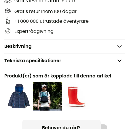
Gratis leverans från 1500 kr
Dragkedja fram och dragkedjor på
handvärmarfickor med reflekterande dragsnören
Gratis retur inom 100 dagar
Identitetsmärke med flera linjer
+1 000 000 utrustade äventyrare
Fair Trade Certified™ tillverkning
Expertrådgivning
Tillverkad i Vietnam
Vikt: 292 g
Beskrivning
Tekniska specifikationer
Rekommenderad för
Produkt(er) som är kopplade till denna artikel
Den dagliga
Kön
Bebis
Vikt
292 g
Behöver du råd?