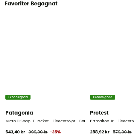
Favoriter Begagnat
Ekodesignad
Ekodesignad
Patagonia
Protest
Micro D Snap-T Jacket - Fleecetröjor - Børn
Prtmalton Jr - Fleecetr
643,40 kr
999,00 kr
-35%
288,92 kr
579,00 kr