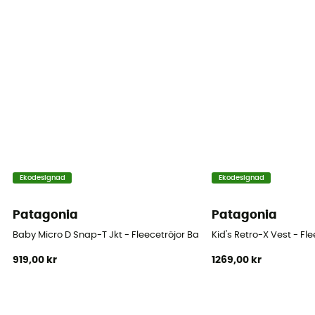
Ekodesignad
Ekodesignad
Patagonia
Patagonia
Baby Micro D Snap-T Jkt - Fleecetröjor Barn
Kid's Retro-X Vest - Fl
919,00 kr
1269,00 kr