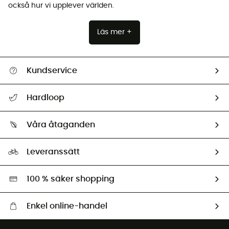
också hur vi upplever världen.
Läs mer +
Kundservice
Hjälp & Kontakt
Hardloop
Spåra mitt paket
Vilka är vi?
Retur & återbetalning
Våra åtaganden
HardGuides
Storleksguide
Vårt fotavtryck
Ambassadörer
Leveranssätt
Second hand
Miljöanpassat urval
100 % säker shopping
Enkel online-handel
Fraktfritt från 1500 kr