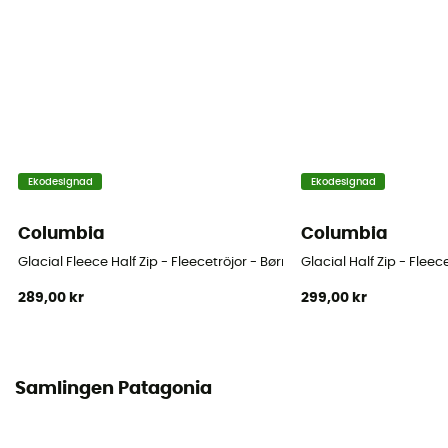
Material
[main] 100 % recycled polyester
Tekniska egenskaper hos plagget
Isolerande / Vindjacka
Värmenivå
Ekodesignad
Ekodesignad
Heavyweight
Columbia
Columbia
Glacial Fleece Half Zip - Fleecetröjor - Børn
Glacial Half Zip - Fleec
289,00 kr
299,00 kr
Samlingen Patagonia