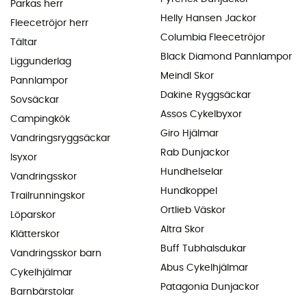
Parkas herr
Helly Hansen Jackor
Fleecetröjor herr
Columbia Fleecetröjor
Tältar
Black Diamond Pannlampor
Liggunderlag
Meindl Skor
Pannlampor
Dakine Ryggsäckar
Sovsäckar
Assos Cykelbyxor
Campingkök
Giro Hjälmar
Vandringsryggsäckar
Rab Dunjackor
Isyxor
Hundhelselar
Vandringsskor
Hundkoppel
Trailrunningskor
Ortlieb Väskor
Löparskor
Altra Skor
Klätterskor
Buff Tubhalsdukar
Vandringsskor barn
Abus Cykelhjälmar
Cykelhjälmar
Patagonia Dunjackor
Barnbärstolar