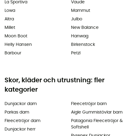
La Sportiva
Vaude
Lowa
Mammut
Altra
Julbo
Millet
New Balance
Moon Boot
Hanwag
Helly Hansen
Birkenstock
Barbour
Petzl
Skor, kläder och utrustning: fler
kategorier
Dunjackor dam
Fleecetröjor barn
Parkas dam
Aigle Gummistövlar barn
Fleecetröjor dam
Patagonia Fleecetröjor &
Softshell
Dunjackor herr
Pyrenex Dunjackor