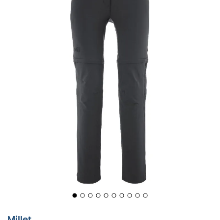
Bekväm, lätt och robust,
vandringsbyxorna
för
kvinnor
Trekker Stretch Zipoff Pant III
från
Millet
är perfekta för
din nästa alpina vandring eller aktiva utflykt. Du kommer
inte vilja ta av dem, eller åtminstone inte helt! Idealiska
för dina alpina vandringar och andra äventyr under tre
säsonger, dessa byxor är kompletta och effektiva.
Tillverkade med ett tekniskt material,
Drynamic™
Stretch
, erbjuder de utmärkt stretch, hög slitstyrka och
en anmärkningsvärd förmåga att transportera bort fukt.
De förhindrar överhettning och är särskilt bekväma i
Millet