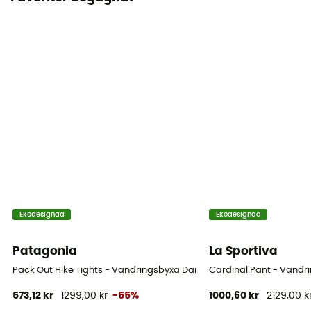
Ekodesignad
Ekodesignad
Patagonia
La Sportiva
Pack Out Hike Tights - Vandringsbyxa Dam
Cardinal Pant - Vandr
573,12 kr
1299,00 kr
-55%
1000,60 kr
2129,00 k