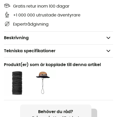
2 handfickor
Gratis retur inom 100 dagar
1 sidoficka med dragkedja
+1 000 000 utrustade äventyrare
Millet-logotyp
Expertrådgivning
Dragkedjegylf
Vikt: 330 g
Beskrivning
Tekniska specifikationer
Rekommenderad för
Produkt(er) som är kopplade till denna artikel
Vandring / Vandring
Kön
Dam
Vikt
200 g
Behöver du råd?