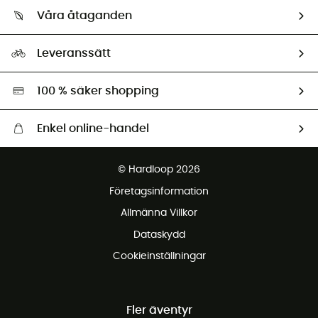
Vilka är vi?
Retur & återbetalning
Våra åtaganden
HardGuides
Storleksguide
Vårt fotavtryck
Ambassadörer
Leveranssätt
Second hand
Miljöanpassat urval
100 % säker shopping
Enkel online-handel
Fraktfritt från 1500 kr
© Hardloop 2026
Gratis retur inom 100 dagar
Företagsinformation
Gratis kundservice
Allmänna Villkor
Dataskydd
Cookieinställningar
Fler äventyr