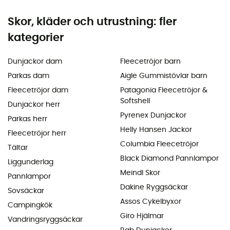
Skor, kläder och utrustning: fler
kategorier
Dunjackor dam
Fleecetröjor barn
Parkas dam
Aigle Gummistövlar barn
Fleecetröjor dam
Patagonia Fleecetröjor &
Softshell
Dunjackor herr
Pyrenex Dunjackor
Parkas herr
Helly Hansen Jackor
Fleecetröjor herr
Columbia Fleecetröjor
Tältar
Black Diamond Pannlampor
Liggunderlag
Meindl Skor
Pannlampor
Dakine Ryggsäckar
Sovsäckar
Assos Cykelbyxor
Campingkök
Giro Hjälmar
Vandringsryggsäckar