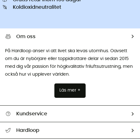
Koldioxidneutralitet
Om oss
På Hardloop anser vi att livet ska levas utomhus. Oavsett
om du är nybörjare eller toppidrottare delar vi sedan 2015
med dig vår passion för högkvalitativ friluftsutrustning, men
också hur vi upplever världen.
Läs mer +
Kundservice
Hjälp & Kontakt
Hardloop
Spåra mitt paket